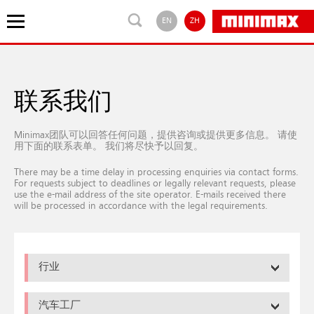
EN
ZH
联系我们
Minimax团队可以回答任何问题，提供咨询或提供更多信息。 请使
用下面的联系表单。 我们将尽快予以回复。
There may be a time delay in processing enquiries via contact forms.
For requests subject to deadlines or legally relevant requests, please
use the e-mail address of the site operator. E-mails received there
will be processed in accordance with the legal requirements.
行业
汽车工厂