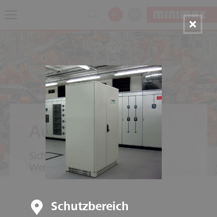
DE
EN
Automobilwerke
Sicherheit in der gesamten
Wertschöpfungskette
Schutzbereich