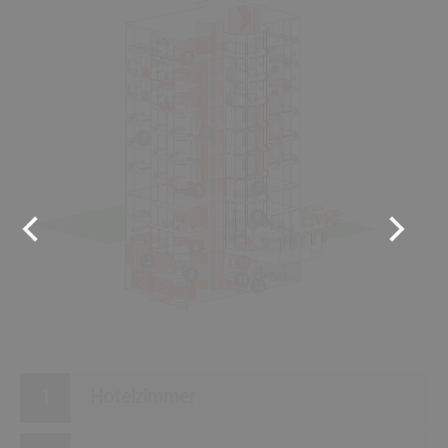
7
6
1
8
5
9
4
2
10
3
11
12
Hotelzimmer