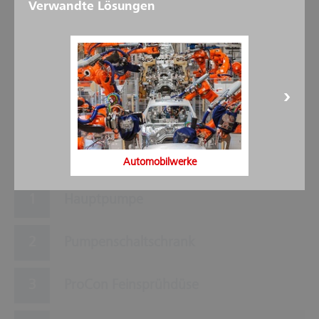
Verwandte Lösungen
5
3
6
9
2
8
7
1
4
Automobilwerke
Hauptpumpe
Pumpenschaltschrank
ProCon Feinsprühdüse