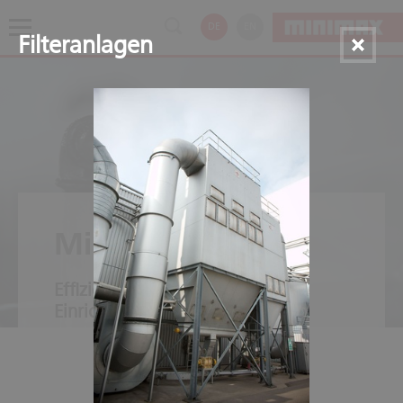
DE
EN
Filteranlagen
Minifog ProCon
Effizient - auch für offene
Einrichtungen