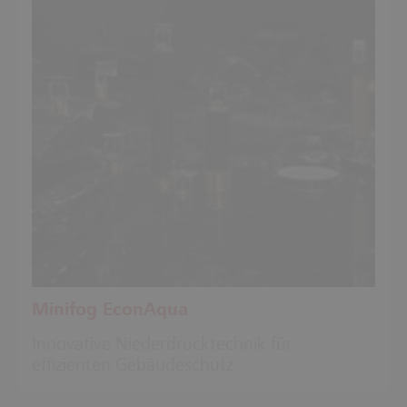
Minifog EconAqua
Innovative Niederdrucktechnik für
effizienten Gebäudeschutz