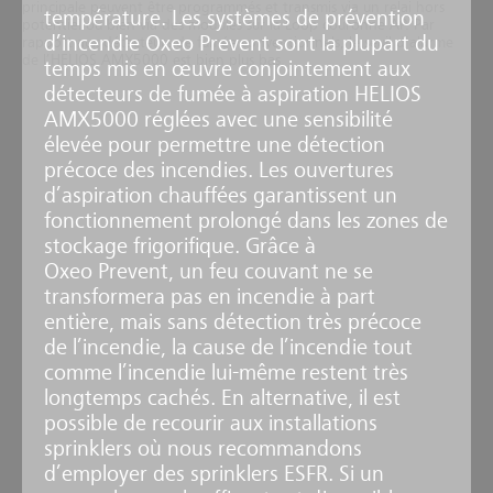
principale peuvent être programmés et transmis via un relai hors
température. Les systèmes de prévention
potentiel ou bien via des modules sur la Loop couronne AP. Par
d’incendie Oxeo Prevent sont la plupart du
rapport aux détecteurs de fumée conventionnels, le seuil d’alarme
de l’HELIOS AMX5000 est bien plus bas.
temps mis en œuvre conjointement aux
détecteurs de fumée à aspiration HELIOS
AMX5000 réglées avec une sensibilité
élevée pour permettre une détection
précoce des incendies. Les ouvertures
d’aspiration chauffées garantissent un
fonctionnement prolongé dans les zones de
stockage frigorifique. Grâce à
Oxeo Prevent, un feu couvant ne se
transformera pas en incendie à part
entière, mais sans détection très précoce
de l’incendie, la cause de l’incendie tout
comme l’incendie lui-même restent très
longtemps cachés. En alternative, il est
possible de recourir aux installations
sprinklers où nous recommandons
d’employer des sprinklers ESFR. Si un