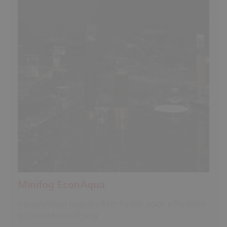
Minifog EconAqua
Innovatieve lagedruktechniek voor efficiënte
gebouwbeveiliging