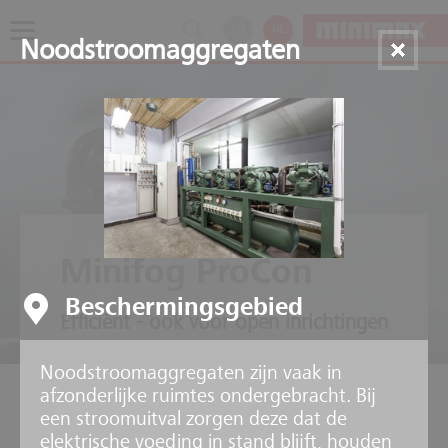
EN
NL
Noodstroomaggregaten
Minifog ProCon
Beschermingsgebied
Efficiënt - ook voor open inrichtingen
Noodstroomaggregaten zijn vaak in
afzonderlijke ruimtes ondergebracht. Bij
een stroomuitval zorgen deze dat de
elektrische voeding in stand blijft, houden