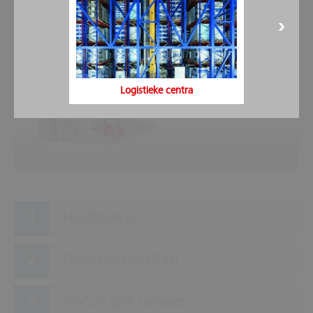
5
3
Logistieke centra
6
9
2
8
7
1
4
Hoofdpomp
Pompenschakelkast
ProCon fijne sproeier