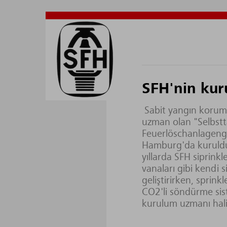
SFH'nin kur
Sabit yangın korum
uzman olan "Selbstt
Feuerlöschanlagenge
Hamburg'da kuruldu.
yıllarda SFH siprinkl
vanaları gibi kendi s
geliştirirken, sprinkl
CO2'li söndürme sis
kurulum uzmanı hali