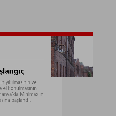
şlangıç
nın yıkılmasının ve
e el konulmasının
lmanya'da Minimax'ın
sına başlandı.