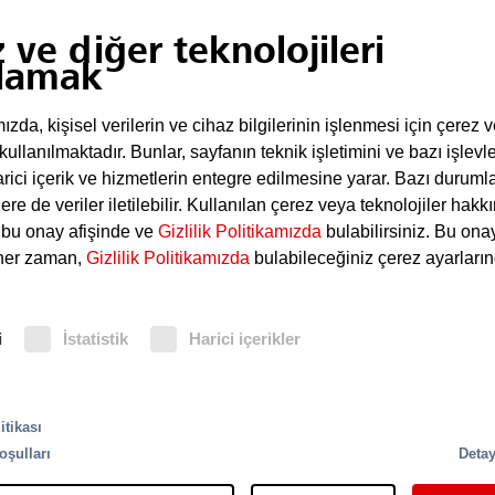
 ve diğer teknolojileri
lamak
1905
da, kişisel verilerin ve cihaz bilgilerinin işlenmesi için çerez 
helm Graaff
ndürücüsünün
 kullanılmaktadır. Bunlar, sayfanın teknik işletimini ve bazı işlevle
imax markası
rici içerik ve hizmetlerin entegre edilmesine yarar. Bazı duruml
Neuruppin
ere de veriler iletilebilir. Kullanılan çerez veya teknolojiler hak
i bu onay afişinde ve
Gizlilik Politikamızda
bulabilirsiniz. Bu ona
Üretim, Berlin yak
 her zaman,
Gizlilik Politikamızda
bulabileceğiniz çerez ayarların
Neuruppin'de yoğu
Berlin'de kaldı.
i
İstatistik
Harici içerikler
itikası
oşulları
Detay