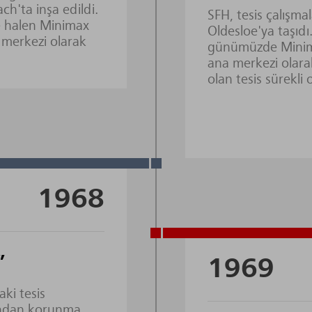
ch'ta inşa edildi.
SFH, tesis çalışma
 halen Minimax
Oldesloe'ya taşıdı.
 merkezi olarak
günümüzde Minim
ana merkezi olar
olan tesis sürekli 
1968
”
1969
ki tesis
ından korunma