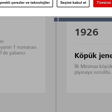
erekli çerezler ve teknolojiler
Seçimi kabul et
Tümünü 
1906
1926
ın
yanın 1 numarası
D'de yabancı
Köpük jene
İlk Minimax köpük
piyasaya sunuldu.