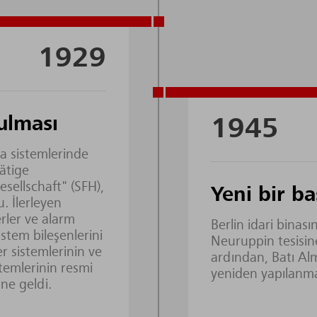
1929
ulması
1945
a sistemlerinde
ätige
sellschaft" (SFH),
Yeni bir ba
 İlerleyen
erler ve alarm
Berlin idari binası
istem bileşenlerini
Neuruppin tesisin
er sistemlerinin ve
ardından, Batı A
temlerinin resmi
yeniden yapılanma
ne geldi.