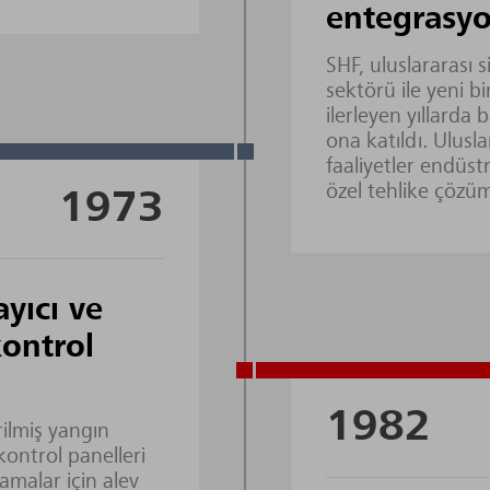
entegrasyo
SHF, uluslararası
sektörü ile yeni b
ilerleyen yıllarda 
ona katıldı. Ulusl
faaliyetler endüstr
özel tehlike çözüm
1973
ayıcı ve
ontrol
1982
rilmiş yangın
ontrol panelleri
amalar için alev