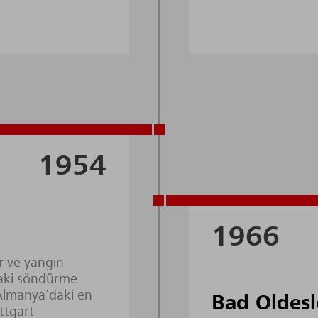
1954
1966
r ve yangın
aki söndürme
 Almanya'daki en
Bad Oldes
ttgart