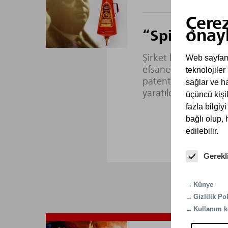
Çerez
onay
“Spitztüte”
Web sayfamız
Şirket kurucusu Wil
efsanevi yangın sö
teknolojiler
patentini aldı. Min
sağlar ve ha
yaratıldı.
üçüncü kişil
fazla bilgiy
bağlı olup,
edilebilir.
Gerekl
Künye
Gizlilik Pol
Kullanım k