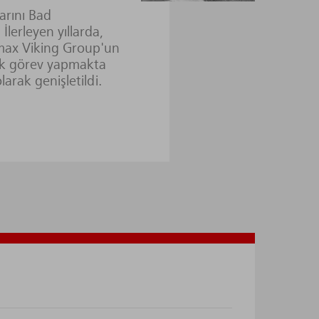
larını Bad
 İlerleyen yıllarda,
ax Viking Group'un
ak görev yapmakta
olarak genişletildi.