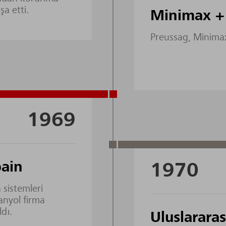
şa etti.
Minimax +
Preussag, Minimax'ı
1969
pain
1970
sistemleri
anyol firma
dı.
Uluslararas