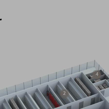
r
4
2