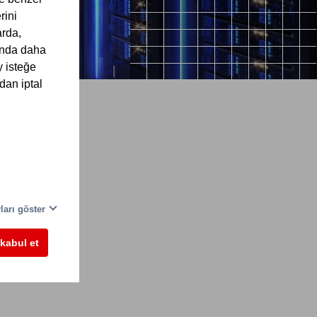
rini
arda,
kında daha
y isteğe
dan iptal
ları göster
i
kabul et