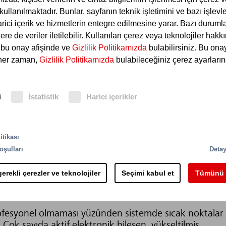
 kullanılmaktadır. Bunlar, sayfanın teknik işletimini ve bazı işlevle
rici içerik ve hizmetlerin entegre edilmesine yarar. Bazı duruml
ere de veriler iletilebilir. Kullanılan çerez veya teknolojiler hak
i bu onay afişinde ve
Gizlilik Politikamızda
bulabilirsiniz. Bu ona
 her zaman,
Gizlilik Politikamızda
bulabileceğiniz çerez ayarların
i
İstatistik
Harici içerikler
itikası
oldukça karmaşık teknik ekipmanları ve bu alanlarda
oşulları
Detay
n riski taşımaktadır. Kullanılan enerjinin ve plastik gib
 merkezlerinde yüksek yangın riski bulunur.
erekli çerezler ve teknolojiler
Seçimi kabul et
Tümünü 
fesyonel olmaması yüzünden sistemde sıcak noktalar
 Çok sayıda aktif elektronik bileşen, yükseltilmiş