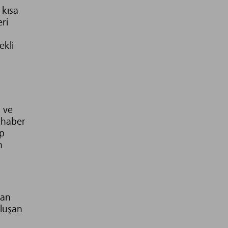
 kısa
ri
ekli
a ve
e haber
ip
n
lan
oluşan