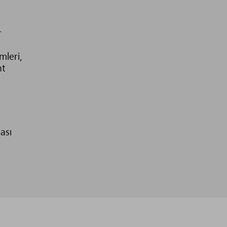
r
mleri,
nt
ası