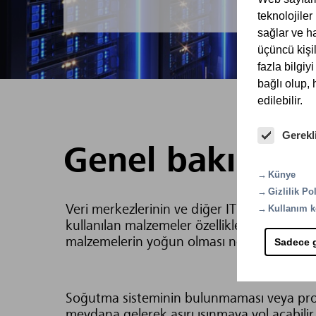
teknolojiler
sağlar ve ha
üçüncü kişil
fazla bilgiy
bağlı olup,
edilebilir.
Gerekl
Genel bakış
Künye
Gizlilik Pol
Veri merkezlerinin ve diğer IT alanlarının 
Kullanım k
kullanılan malzemeler özellikle yüksek yangı
malzemelerin yoğun olması nedeniyle, veri
Sadece g
Soğutma sisteminin bulunmaması veya pro
meydana gelerek aşırı ısınmaya yol açabilir.