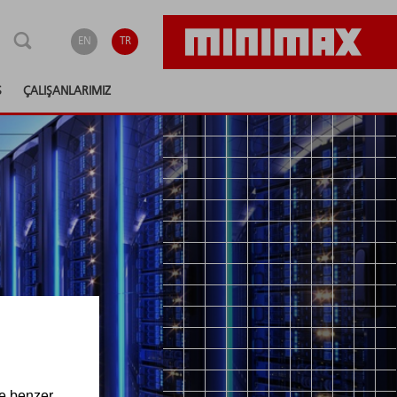
EN
TR
S
ÇALIŞANLARIMIZ
ve benzer