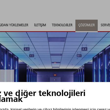
ŞIDAN YÜKLEMELER
İLETIŞIM
TEKNOLOJILER
ÇÖZÜMLER
SERVI
 ve diğer teknolojileri
lamak
ği
da, kişisel verilerin ve cihaz bilgilerinin işlenmesi için çerez 