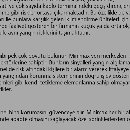
ı ve çok sayıda kablo terminalindeki geçiş dirençleri
me gibi riskler ortaya çıkarmaktadır. Bu özellikle de ve
ı ile bunlara karşılık gelen iklimlendirme üniteleri için
de faaliyet gösteren bir firmanın küçük ya da orta ölç
le aynı yangın risklerini taşımaktadır.
 gibi pek çok boyutu bulunur. Minimax veri merkezleri
ektörlerine sahiptir. Bunların sinyalleri yangın algılam
l de risk altındaki kişilere bir alarm vererek itfaiyey
lu yangından korunma sistemlerinin doğru işlev göster
temleri gibi kendi tetikleme elemanlarına sahip olmaya
ikler.
genel bina korumasını güvenceye alır. Minimax her bir a
imde adapte olmasını sağlayacak özel sprinklerlerden 