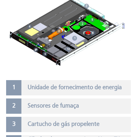
7
5
2
4
3
6
1
10
8
9
Unidade de fornecimento de energia
Sensores de fumaça
Cartucho de gás propelente