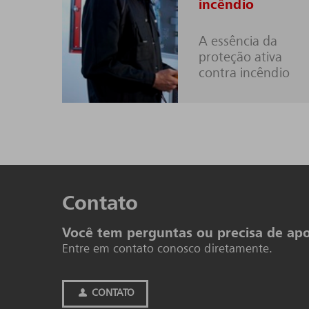
incêndio
A essência da
proteção ativa
contra incêndio
Con­tato
Você tem perguntas ou precisa de apo
Entre em contato conosco diretamente.
CONTATO