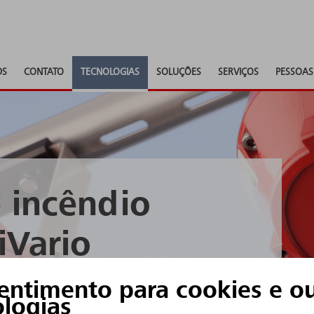
DS
CONTATO
TECNOLOGIAS
SOLUÇÕES
SERVIÇOS
PESSOAS
 incêndio
iVario
entimento para cookies e ou
ação
ologias