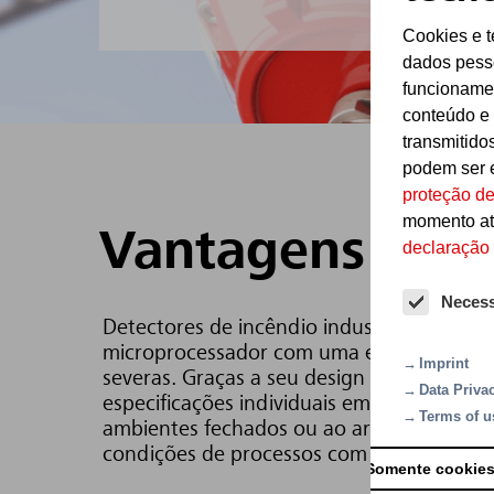
Cookies e 
dados pesso
funcionamen
conteúdo e
transmitido
podem ser 
proteção d
momento at
Vantagens
declaração
Necess
Detectores de incêndio industriais UniVar
microprocessador com uma estrutura exte
Imprint
severas. Graças a seu design modular e a
Data Priva
especificações individuais em uma gama 
Terms of u
ambientes fechados ou ao ar livre, nas im
condições de processos com alta concentr
Somente cookies