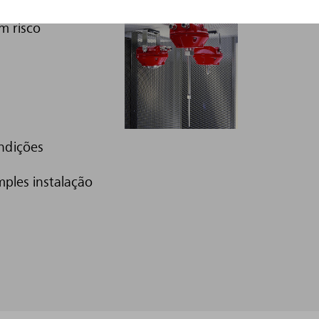
m risco
ndições
mples instalação