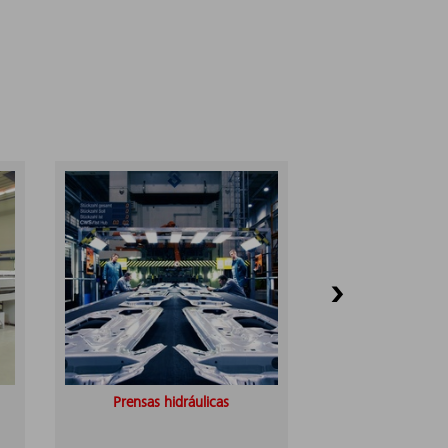
Salões de pr
monta
Prensas hidráulicas