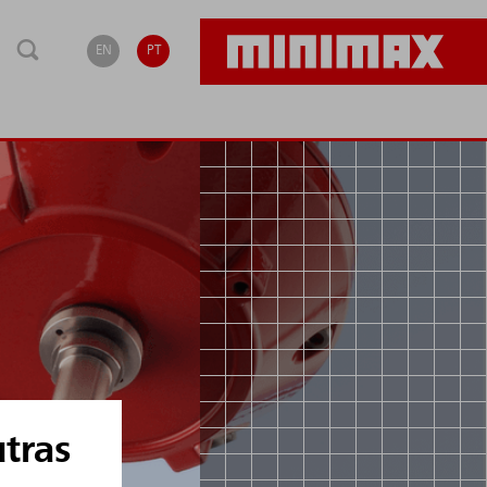
EN
PT
tras