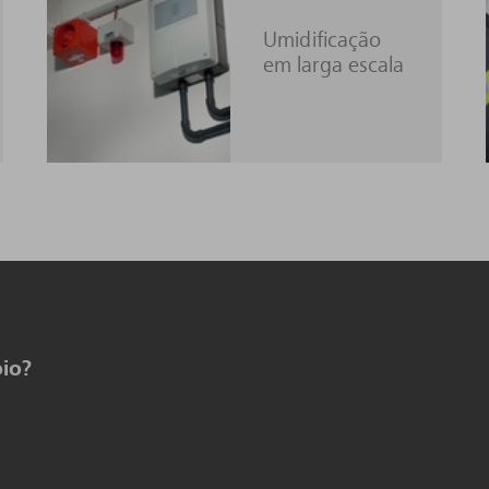
Umidificação
em larga escala
io?