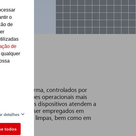
ocessar
ntir o
ção de
er
tilizadas
ação de
a qualquer
nossa
em uma plataforma, controlados por
a as condições operacionais mais
e sinal, esses dispositivos atendem a
o, eles podem ser empregados em
r detalhes
iores, em salas limpas, bem como em
ne todos