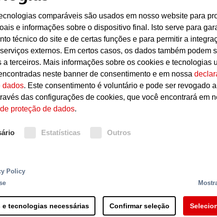
tecnologias comparáveis são usados em nosso website para pr
ais e informações sobre o dispositivo final. Isto serve para gara
to técnico do site e de certas funções e para permitir a integra
 serviços externos. Em certos casos, os dados também podem s
s a terceiros. Mais informações sobre os cookies e tecnologias u
encontradas neste banner de consentimento e em nossa
declar
e dados
. Este consentimento é voluntário e pode ser revogado 
ravés das configurações de cookies, que você encontrará em 
 de proteção de dados
.
ário
Estatísticas
Outros
io são detectores de incêndio inteligentes, baseado 
rna robusta e tecnologia de montagem elaborada par
o uso da mais avançada tecnologia em processamento d
cy Policy
extraordinariamente ampla de aplicações. Por exempl
se
Mostra
ediações da instalação protegida ou de distâncias ma
ação de detritos.
 e tecnologias necessárias
Confirmar seleção
Selecio