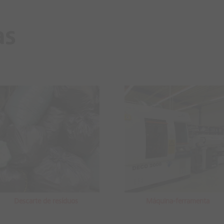
as
Descarte de resíduos
Máquina-ferramenta