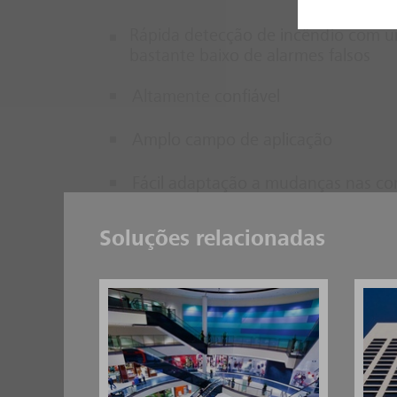
Rápida detecção de incêndio com u
bastante baixo de alarmes falsos
Altamente confiável
Amplo campo de aplicação
Fácil adaptação a mudanças nas co
Tecnologias de conexão flexíveis, si
Soluções relacionadas
Aprovações mundiais