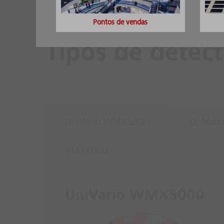
Pontos de vendas
Tipos de detect
UniVario WMX5000
UniVar
YMX5000
UniVario WMX5000