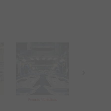
Salões de pr
monta
Prensas hidráulicas