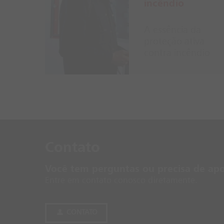
incêndio
A essência da
proteção ativa
contra incêndio
Con­tato
Você tem perguntas ou precisa de apo
Entre em contato conosco diretamente.
CONTATO