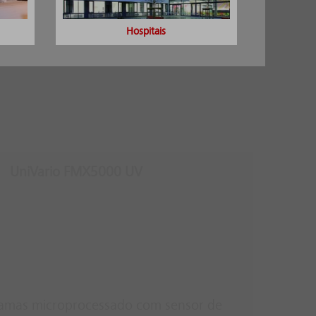
Hospitais
UniVario FMX5000 UV
hamas microprocessado com sensor de