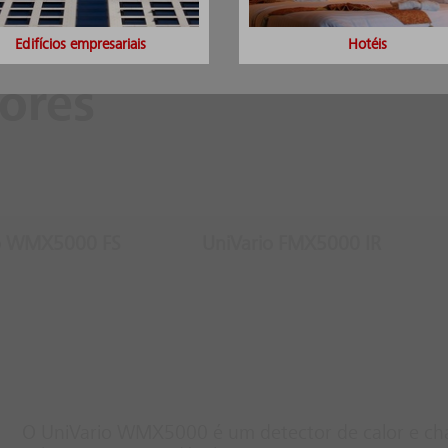
Edifícios empresariais
Hotéis
ores
io WMX5000 FS
UniVario FMX5000 IR
O UniVario WMX5000 é um detector de calor e c