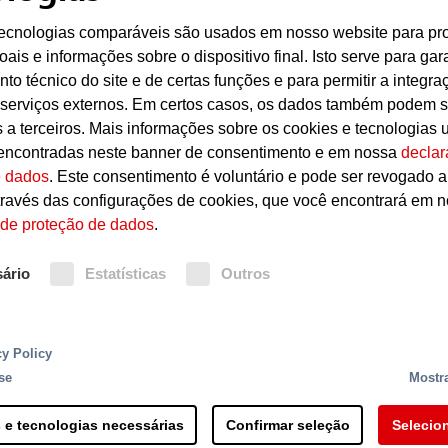
tecnologias comparáveis são usados em nosso website para pr
ais e informações sobre o dispositivo final. Isto serve para gara
Autoignição em caso de ventilação insufici
to técnico do site e de certas funções e para permitir a integra
 serviços externos. Em certos casos, os dados também podem s
s a terceiros. Mais informações sobre os cookies e tecnologias u
Grandes quantidades de matéria orgânica a
encontradas neste banner de consentimento e em nossa
declar
e dados
. Este consentimento é voluntário e pode ser revogado 
Incêndio culposo em áreas ao ar livre
ravés das configurações de cookies, que você encontrará em 
 de proteção de dados
.
Pontas de cigarro descartadas descuidada
ário
Estatísticas
Outros
io são detectores de incêndio inteligentes, baseado 
rna robusta e tecnologia de montagem elaborada par
o uso da mais avançada tecnologia em processamento d
Proteção contra incêndios
cy Policy
extraordinariamente ampla de aplicações. Por exempl
se
Mostra
ediações da instalação protegida ou de distâncias ma
ação de detritos.
Os sistemas de sprinklers utilizados para a prot
 e tecnologias necessárias
Confirmar seleção
Selecio
incêndios também no caso de queima de resíduos