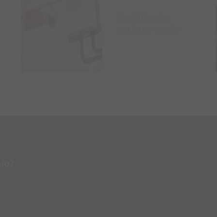
Umidificação
em larga escala
io?