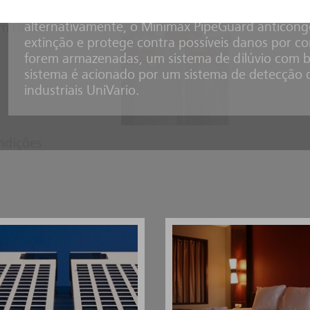
áreas externas podem ser incluídas na faixa de p
alternativamente, o Minimax PipeGuard anticong
m risco
extinção e protege contra possíveis danos por 
forem armazenadas, um sistema de dilúvio com bi
sistema é acionado por um sistema de detecção 
industriais UniVario.
ndições
mples instalação