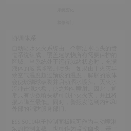
系统变化
检修阀门
协调体系
自动喷水灭火系统由一个带洒水喷头的管
道系统组成，覆盖建筑物所有需要保护的
区域。当系统处于运行就绪状态时，充满
液体的玻璃球密封喷头。如果由于火灾导
致空气温度超过预设的温度，膨胀的液体
会使玻璃球破裂并启动洒水喷头。灭火水
流冲击溅水盘，使之均匀喷射。因此，通
常只有少数喷头就可以扑灭火灾，并且将
损坏降至最低。同时，警报发送到内部和
外部的消防服务部门。
ESS 5000电子控制面板既可作为电动喷淋
泵的控制面板，也可作为监控面板。基于