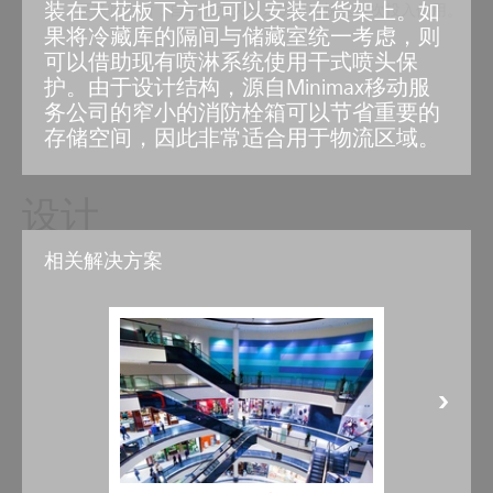
装在天花板下方也可以安装在货架上。如
更换喷头后，自动喷水灭火系统可以快速再次投入使用。
果将冷藏库的隔间与储藏室统一考虑，则
可以借助现有喷淋系统使用干式喷头保
护。由于设计结构，源自Minimax移动服
务公司的窄小的消防栓箱可以节省重要的
存储空间，因此非常适合用于物流区域。
设计
相关解决方案
1
4
6
3
2
8
7