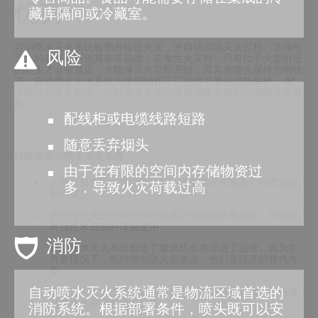
优势
藏库隔间或冷藏室。
自动喷水灭火系统检测并报告火灾，并自动启动灭火过程。选择性
风险
灭火的基本原则使其非常高效：在发生火灾时，只有位于火源附近
的喷头才会被激活，水喷淋灭火立即开始，而其余喷头保持关闭状
态。自动喷水灭火系统为建筑物和工厂提供可靠的消防保护。 对
于特殊的火灾风险，可以在灭火水中添加成膜发泡剂以增强灭火效
果。
配线柜或电缆线路短路
随意丢弃烟头
传统的自动喷水灭火系统
由于在有限的空间内存储物资过
人员、财产和环境得到保护，避免了火灾后客户和市场份
多，导致火灾荷载过高
额的损失
选择性灭火的原则使自动喷水灭火系统非常有效，并确保
对自然水资源的谨慎使用
消防
自动喷水灭火系统创造了建筑机会并促进了运营。因为在
许多情况下，相对增加防火墙来说，他们是经济的替代方
案。
自动喷水灭火系统通常是物流区域首选的
选择性灭火的原则使自动喷水灭火系统非常有效，并确保
对自然水资源的谨慎使用
消防系统。根据部署条件，喷头既可以安