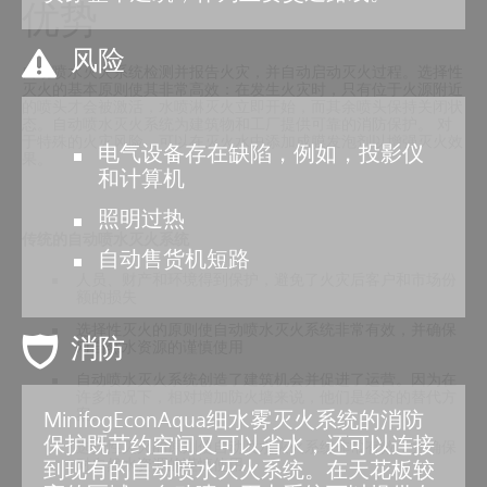
优势
风险
自动喷水灭火系统检测并报告火灾，并自动启动灭火过程。选择性
灭火的基本原则使其非常高效：在发生火灾时，只有位于火源附近
的喷头才会被激活，水喷淋灭火立即开始，而其余喷头保持关闭状
态。自动喷水灭火系统为建筑物和工厂提供可靠的消防保护。 对
于特殊的火灾风险，可以在灭火水中添加成膜发泡剂以增强灭火效
电气设备存在缺陷，例如，投影仪
果。
和计算机
照明过热
传统的自动喷水灭火系统
自动售货机短路
人员、财产和环境得到保护，避免了火灾后客户和市场份
额的损失
选择性灭火的原则使自动喷水灭火系统非常有效，并确保
消防
对自然水资源的谨慎使用
自动喷水灭火系统创造了建筑机会并促进了运营。因为在
许多情况下，相对增加防火墙来说，他们是经济的替代方
案。
MinifogEconAqua细水雾灭火系统的消防
保护既节约空间又可以省水，还可以连接
选择性灭火的原则使自动喷水灭火系统非常有效，并确保
对自然水资源的谨慎使用
到现有的自动喷水灭火系统。在天花板较