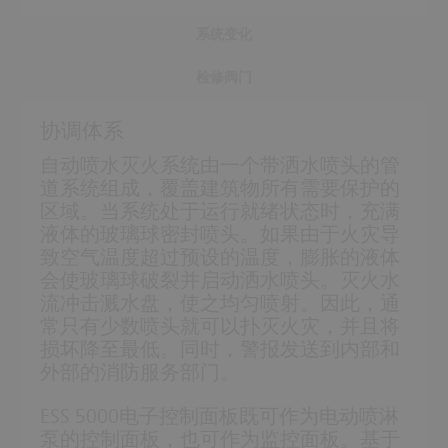
系统变化
检修阀门
协调体系
自动喷水灭火系统由一个带洒水喷头的管
道系统组成，覆盖建筑物所有需要保护的
区域。当系统处于运行就绪状态时，充满
液体的玻璃球密封喷头。如果由于火灾导
致空气温度超过预设的温度，膨胀的液体
会使玻璃球破裂并启动洒水喷头。灭火水
流冲击溅水盘，使之均匀喷射。因此，通
常只有少数喷头就可以扑灭火灾，并且将
损坏降至最低。同时，警报发送到内部和
外部的消防服务部门。
ESS 5000电子控制面板既可作为电动喷淋
泵的控制面板，也可作为监控面板。基于