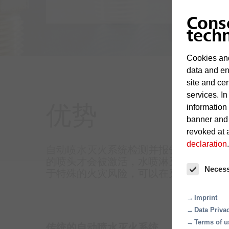
Cons
tech
Cookies and
data and en
site and cer
services. In
information
优势
banner and
revoked at a
declaration
.
自动喷水灭火系统检测并报告火灾，并
的喷头才会被激活，水喷淋灭火立即开始
Neces
于特殊的火灾风险，可以在灭火水中添
Imprint
Data Priva
Terms of u
传统的自动喷水灭火系统