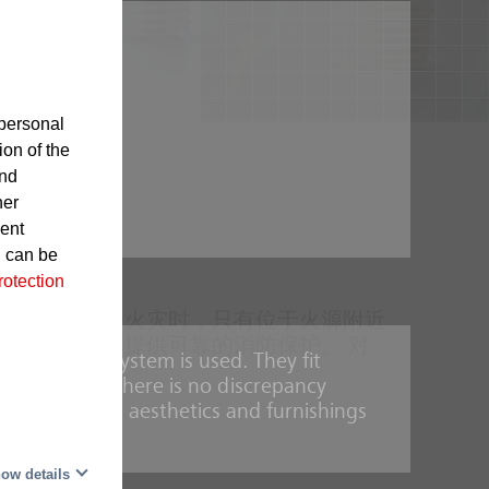
personal
ion of the
and
her
sent
d can be
rotection
高效：在发生火灾时，只有位于火源附近
建筑物和工厂提供可靠的消防保护。 对
 a sprinkler system is used. They fit
attern. Thus there is no discrepancy
or discerning aesthetics and furnishings
ow details