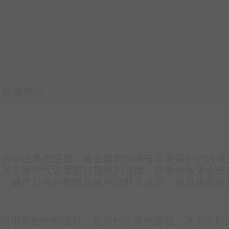
检修阀门
头的管道系统组成，覆盖建筑物所有需要保护的区域
火灾导致空气温度超过预设的温度，膨胀的液体会使
此，通常只有少数喷头就可以扑灭火灾，并且将损坏
为电动喷淋泵的控制面板，也可作为监控面板。基于不