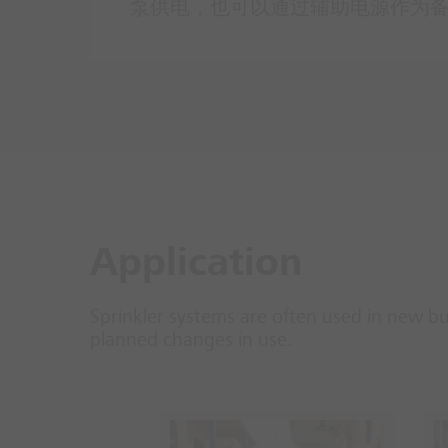
泵供电，也可以通过辅助电源作为备用
Application
Sprinkler systems are often used in new bui
planned changes in use.