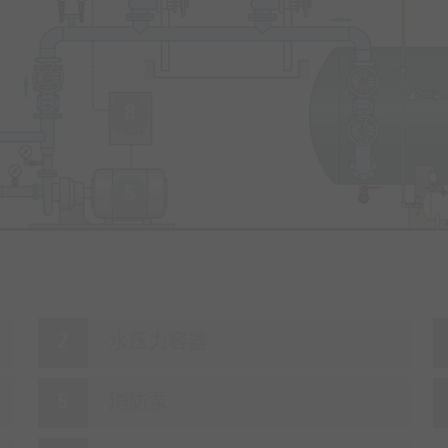
8
5
水压力容器
消防泵