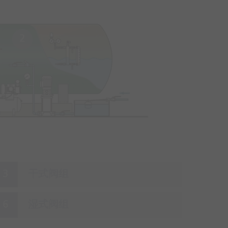
2
干式阀组
湿式阀组