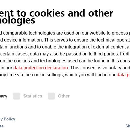
ent to cookies and other
大量的高度易燃品
nologies
持续投影仪短路
 comparable technologies are used on our website to process 
d device information. This serves to ensure the technical operat
照明设备存在缺陷
tain functions and to enable the integration of external content 
纵火
 certain cases, data may also be passed on to third parties. Furt
 on the cookies and technologies used can be found in this con
 in our
data protection declaration
. This consent is voluntary an
ny time via the cookie settings, which you will find in our
data p
消防
自动启动灭火过程。选择性灭火的基本原则使其非常
，而其余喷头保持关闭状态。自动喷水灭火系统为
sary
Statistics
Other
Undercover sprinklers are especially suitable when
加成膜发泡剂以增强灭火效果。
harmoniously and inconspicuously into a ceiling p
between reliable fire protection and the demand f
for prestigious shops and sales floors.
cy Policy
se
Sh