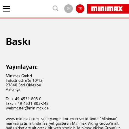
EN
TR
Baskı
Yayınlayan:
Minimax GmbH
In­dus­triestraße 10/12
23840 Bad Oldesloe
Almanya
Tel + 49 4531 803-0
Faks + 49 4531 803-248
webmaster@minimax.de
www.​minimax.​com, sabit yangın koruması sektöründe "Minimax"
markası çatısı altında faaliyet gösteren Minimax Viking Group'a ait
bağlı şirketlere ait ortak bir web sitesidir. Minimax Viking Group'un