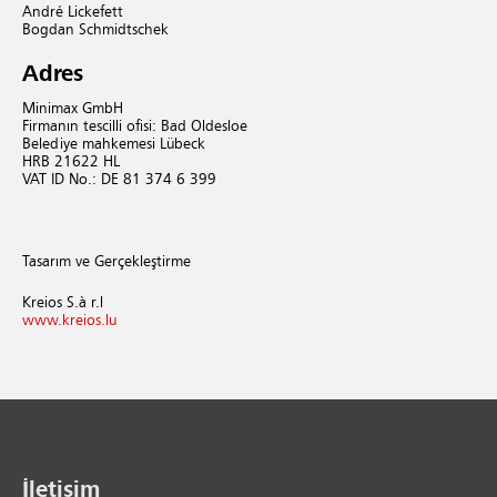
André Lickefett
Bogdan Schmidtschek
Adres
Minimax GmbH
Firmanın tescilli ofisi: Bad Oldesloe
Belediye mahkemesi Lübeck
HRB 21622 HL
VAT ID No.: DE 81 374 6 399
Tasarım ve Gerçekleştirme
Kreios S.à r.l
www.​kreios.​lu
İletişim