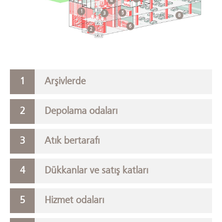
4
1
5
3
8
6
2
Arşivlerde
Depolama odaları
Atık bertarafı
Dükkanlar ve satış katları
Hizmet odaları