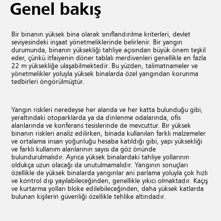
Genel bakış
Bir binanın yüksek bina olarak sınıflandırılma kriterleri, devlet
seviyesindeki inşaat yönetmeliklerinde belirlenir. Bir yangın
durumunda, binanın yüksekliği tahliye açısından büyük önem teşkil
eder, çünkü itfaiyenin döner tablalı merdivenleri genellikle en fazla
22 m yüksekliğe ulaşabilmektedir. Bu yüzden, talimatnameler ve
yönetmelikler yoluyla yüksek binalarda özel yangından korunma
tedbirleri öngörülmüştür.
Yangın riskleri neredeyse her alanda ve her katta bulunduğu gibi,
yeraltındaki otoparklarda ya da dinlenme odalarında, ofis
alanlarında ve konferans tesislerinde de mevcuttur. Bir yüksek
binanın riskleri analiz edilirken, binada kullanılan farklı malzemeler
ve ortalama insan yoğunluğu hesaba katıldığı gibi, yapı yüksekliği
ve farklı kullanım alanlarının sayısı da göz önünde
bulundurulmalıdır. Ayrıca yüksek binalardaki tahliye yollarının
oldukça uzun olacağı da unutulmamalıdır. Yangının sonuçları
özellikle de yüksek binalarda yangınlar ani parlama yoluyla çok hızlı
ve kontrol dışı yayılabileceğinden, genellikle yıkıcı olmaktadır. Kaçış
ve kurtarma yolları bloke edilebileceğinden, daha yüksek katlarda
bulunan kişilerin güvenliği özellikle tehlike altındadır.