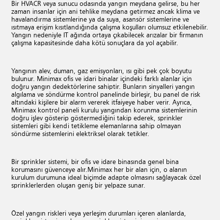
Bir HVACR veya sunucu odasında yangın meydana gelirse, bu her
zaman insanlar için ani tehlike meydana getirmez ancak klima ve
havalandırma sistemlerine ya da suya, asansör sistemlerine ve
ısıtmaya erişim kısıtlandığında çalışma koşulları olumsuz etkilenebilir.
Yangın nedeniyle IT ağında ortaya çıkabilecek arızalar bir firmanın
çalışma kapasitesinde daha kötü sonuçlara da yol açabilir.
Yangının alev, duman, gaz emisyonları, ısı gibi pek çok boyutu
bulunur. Minimax ofis ve idari binalar içindeki farklı alanlar için
doğru yangın dedektörlerine sahiptir. Bunların sinyalleri yangın
algılama ve söndürme kontrol panelinde birleşir, bu panel de risk
altındaki kişilere bir alarm vererek itfaiyeye haber verir. Ayrıca,
Minimax kontrol paneli kurulu yangından korunma sistemlerinin
doğru işlev gösterip göstermediğini takip ederek, sprinkler
sistemleri gibi kendi tetikleme elemanlarına sahip olmayan
söndürme sistemlerini elektriksel olarak tetikler.
Bir sprinkler sistemi, bir ofis ve idare binasında genel bina
korumasını güvenceye alır.Minimax her bir alan için, o alanın
kurulum durumuna ideal biçimde adapte olmasını sağlayacak özel
sprinklerlerden oluşan geniş bir yelpaze sunar.
Özel yangın riskleri veya yerleşim durumları içeren alanlarda,