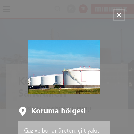
EN
TR
Kömür Enerji
Santralleri
Bir klasik - karbondan enerji
Koruma bölgesi
Gaz ve buhar üreten, çift yakıtlı