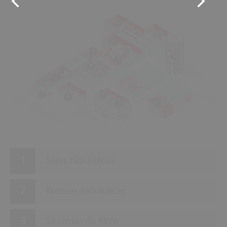
11
12
10
8
13
9
7
2
4
1
3
6
5
Salas hidráulicas
Prensas hidráulicas
Sistemas de filtro