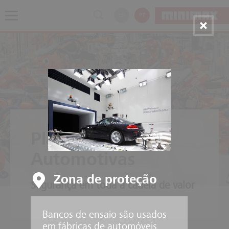
EN
PT
Plantas
Automotivas
Zona de proteção
Segurança em toda a cadeia de valor
Bancos de ensaio são usados
em fábricas de automóveis