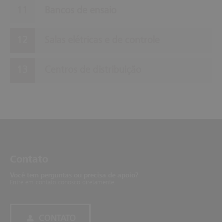
Bancos de ensaio
Salas elétricas e de controle
Centros de distribuição
Con­tato
Você tem perguntas ou precisa de apoio?
Entre em contato conosco diretamente.
CONTATO