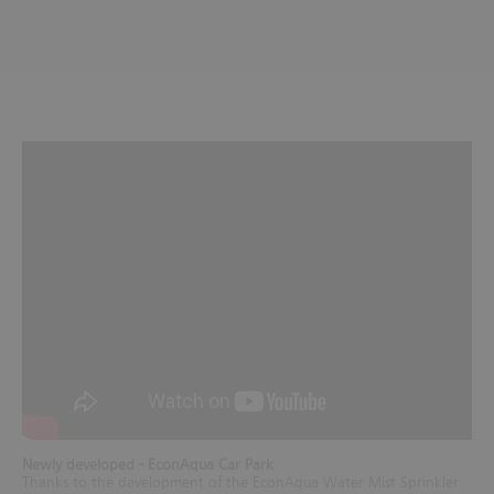
Newly developed - EconAqua Car Park
Thanks to the development of the EconAqua Water Mist Sprinkler