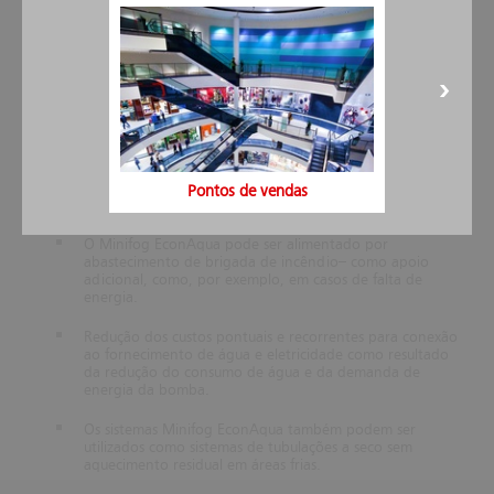
de água de alta pressão
Custos consideravelmente reduzidos para instalação do
equipamento com o uso de componentes de baixa
pressão.
Os sistemas Minifog EconAqua permitem o uso de tubos
galvanizados, plásticos ou em concreto fundido.
O Minifog EconAqua pode ser combinado tanto a
Pontos de vendas
sprinklers clássicos quanto a sistemas de hidrantes.
O Minifog EconAqua pode ser alimentado por
abastecimento de brigada de incêndio– como apoio
adicional, como, por exemplo, em casos de falta de
energia.
Redução dos custos pontuais e recorrentes para conexão
ao fornecimento de água e eletricidade como resultado
da redução do consumo de água e da demanda de
energia da bomba.
Os sistemas Minifog EconAqua também podem ser
utilizados como sistemas de tubulações a seco sem
aquecimento residual em áreas frias.