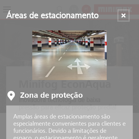
EN
PT
Áreas de estacionamento
Minifog EconAqua
Zona de proteção
Inovadora tecnologia de baixa
pressão para eficaz proteção predial
Amplas áreas de estacionamento são
especialmente convenientes para clientes e
funcionários. Devido a limitações de
espaço, o estacionamento é geralmente