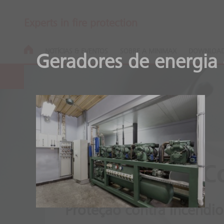
Experts in fire protection
NOTÍCIAS & EVENTOS
SOBRE A MINIMAX
DOWNLOA
Geradores de energia
Minifog ProC
Proteção contra incêndio