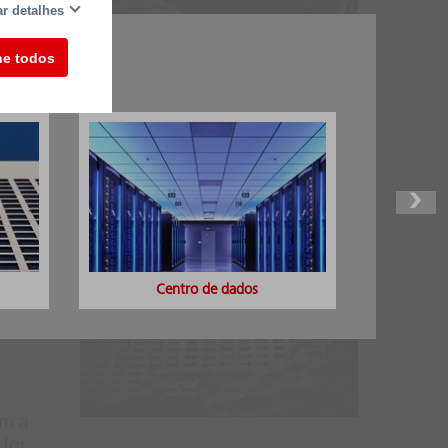
r detalhes
ne todos
to
ara
o
Centro de dados
ém a
 for