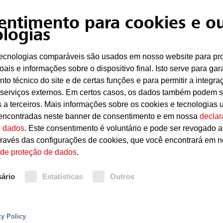
entimento para cookies e ou
Combustível diesel, que inflama em superfí
ologias
Vazamento de óleo de lubrificação
tecnologias comparáveis são usados em nosso website para pr
ais e informações sobre o dispositivo final. Isto serve para gara
to técnico do site e de certas funções e para permitir a integra
 serviços externos. Em certos casos, os dados também podem s
Proteção contra incêndios
s a terceiros. Mais informações sobre os cookies e tecnologias u
encontradas neste banner de consentimento e em nossa
declar
e dados
. Este consentimento é voluntário e pode ser revogado 
Para proteção local do gerador de emergência, o
ravés das configurações de cookies, que você encontrará em 
Minifog ProCon são ideais. Estes podem ser conec
essão Minifog ProCon XP oferecem uma proteção exce
 de proteção de dados
.
instalados para fins de proteção de edifícios e c
o, como, por exemplo, para sistemas em espaços co
através de bicos de névoa de água abertos. Os s
ção em comparação com sistemas extintores por aspe
Minifog ProCon são acionados por um sistema de
ário
Estatísticas
Outros
sada na extinção minimiza o risco de danos causados
de chamas ou de calor UniVario para detectar in
 A unidade de abastecimento de água pode ser proj
ta o abastecimento.
cy Policy