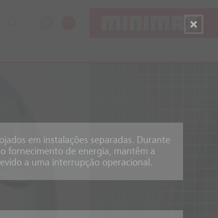
EN
PT
jados em instalações separadas. Durante
 o fornecimento de energia, mantêm a
devido a uma interrupção operacional.