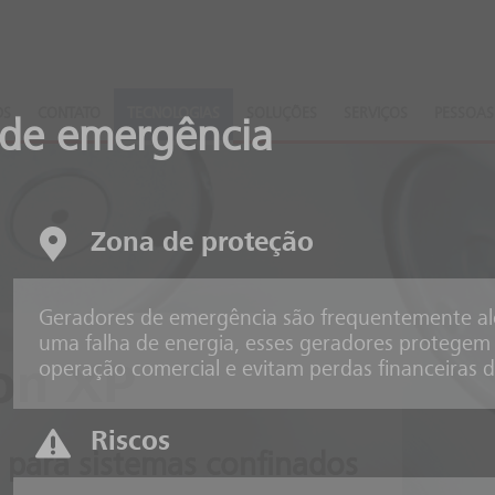
DS
CONTATO
TECNOLOGIAS
SOLUÇÕES
SERVIÇOS
PESSOAS
 de emergência
Zona de proteção
Geradores de emergência são frequentemente alo
uma falha de energia, esses geradores protegem
operação comercial e evitam perdas financeiras 
on XP
Riscos
 para sistemas confinados