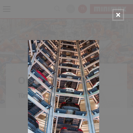
EN
TR
Otomotiv
Tüm değer zincirinde güvenlik