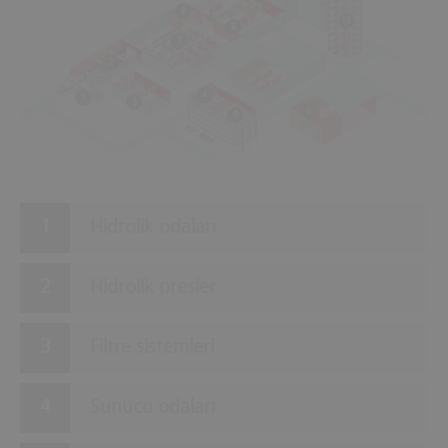
8
13
9
7
2
4
1
3
6
5
Hidrolik odaları
Hidrolik presler
Filtre sistemleri
Sunucu odaları