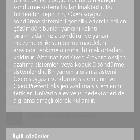
tesislerde neredeyse her türden yangın
4
söndürme sistemi kullanılmaktadır. Bu
türden bir depo için, Oxeo soygazlı
söndürme sistemleri genellikle tercih edilen
çözümdür: bunlar yangını kalıntı
bırakmadan hızla söndürür ve yanan
malzemeler ile söndürme maddeleri
arasında tepkime oluşma ihtimali ortadan
kaldırılır. Alternatifleri Oxeo Prevent oksijen
Proses vanası
azaltma sistemleri veya köpüklü söndürme
sistemleridir. Bir yangın algılama sistemi
Oxeo soygazlı söndürme sistemlerini ve
Proses tankı
Oxeo Prevent oksijen azaltma sistemlerini
tetikler. UniVario alev ve ısı dedektörleri de
Vakum pompası
algılama amaçlı olarak kullanılır.
Düşük basınçlı kompresör
Kontrol ekranı
İlgili çözümler