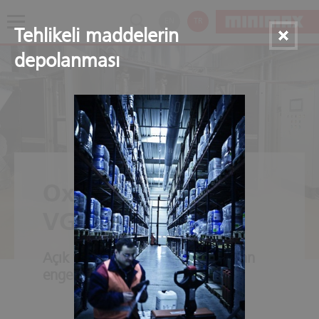
EN
TR
Tehlikeli maddelerin
depolanması
Oxeo EcoPrevent
VG
Açık yangınların çıkması en baştan
engellenir