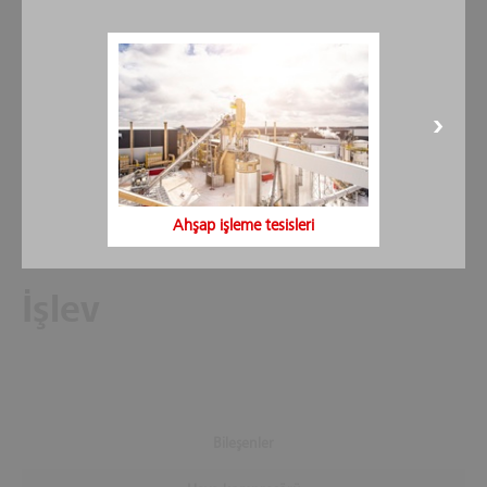
Adsorpsiyon tankı
Rezorpsiyon tankı
Ahşap işleme tesisleri
İşlev
Bileşenler