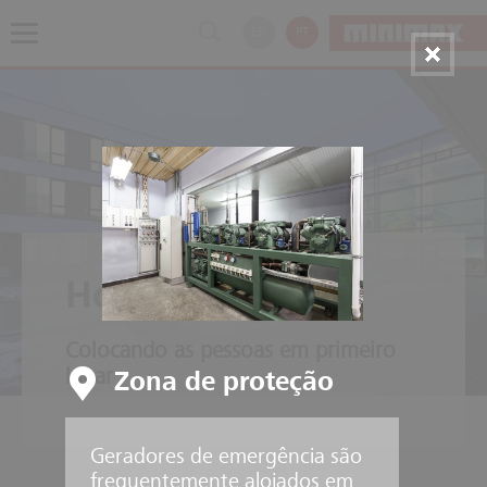
EN
PT
Hospitais
Colocando as pessoas em primeiro
lugar
Zona de proteção
Geradores de emergência são
frequentemente alojados em