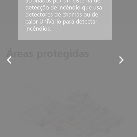
acionados por um sistema de
detecção de incêndio que usa
detectores de chamas ou de
calor UniVario para detectar
incêndios.
Áreas protegidas
8
7
2
4
6
1
3
5