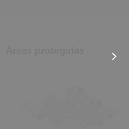
Áreas protegidas
8
7
2
4
6
1
3
5