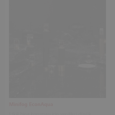
Minifog EconAqua
Etkili bina koruması için yenilikçi düşük