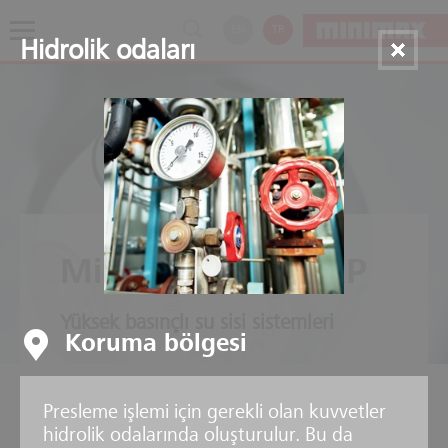
EN
TR
Hidrolik odaları
Minifog ProCon XP
Yüksek basınçlı su sisi sistemleri
Koruma bölgesi
Presleme işlemi için gerekli olan kuvvetler
hidrolik odalarında oluşturulur. Bu da