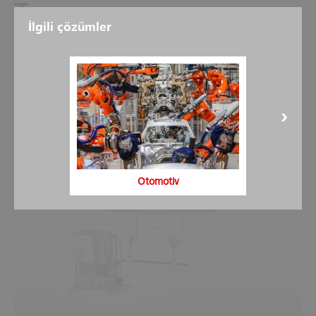
Tasarım
İlgili çözümler
1
4
9
6
3
8
Otomotiv
2
7
5