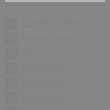
Yangın algılama ve söndürme kontrol
paneli
Manuel çağırma noktası
Optik alarm
Yangın dedektörü
Su besleme ünitesi
Motor test yatağı