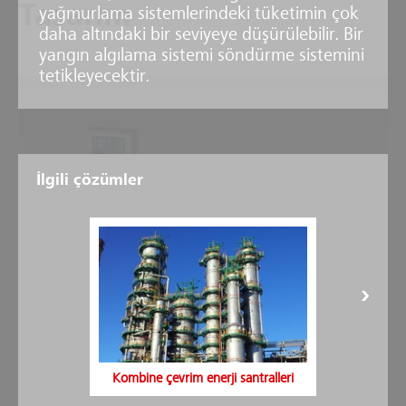
Tasarım
yağmurlama sistemlerindeki tüketimin çok
daha altındaki bir seviyeye düşürülebilir. Bir
yangın algılama sistemi söndürme sistemini
tetikleyecektir.
1
İlgili çözümler
4
9
6
3
8
2
7
5
Kombine çevrim enerji santralleri