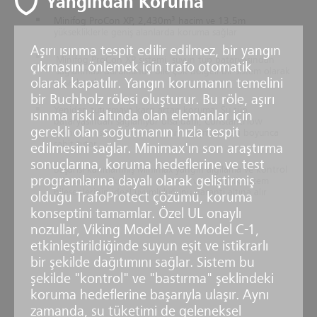
Yangından Koruma
Minifog ProCon XP, 2,430m³ hacim ve 13.5m
yüksekliklerle geniş alanlarda koruma sağlar
Aşırı ısınma tespit edilir edilmez, bir yangın
Minifog ProCon XP sistemi, suyun tüp bataryasından
çıkmasını önlemek için trafo otomatik
sağlanması durumunda bile çok bölgeli bir sistem olarak
olarak kapatılır. Yangın korumanın temelini
tasarlanabilir
bir Buchholz rölesi oluşturur. Bu röle, aşırı
Yeniden tutuşmaya karşı artan koruma: Su tüp
ısınma riski altında olan elemanlar için
bataryasından sağlanıyor olsa dahi, ConstantFlow
gerekli olan soğutmanın hızla tespit
teknolojisi sistem basıncını tüm çalışma süresi boyunca
sabit tutar
edilmesini sağlar. Minimax'ın son araştırma
sonuçlarına, koruma hedeflerine ve test
Başarısı kanıtlanmış Minimax yangın algılama ve kontrol
programlarına dayalı olarak geliştirmiş
teknolojisinin kullanımı, elektrikli ve mekanik sistem
bileşenlerinin ideal uyumluluğunu garanti altına alır
olduğu TrafoProtect çözümü, koruma
konseptini tamamlar. Özel UL onaylı
nozullar, Viking Model A ve Model C-1,
etkinleştirildiğinde suyun eşit ve istikrarlı
bir şekilde dağıtımını sağlar. Sistem bu
şekilde "kontrol" ve "bastırma" şeklindeki
koruma hedeflerine başarıyla ulaşır. Aynı
zamanda, su tüketimi de geleneksel