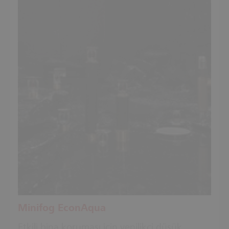
Minifog EconAqua
Etkili bina koruması için yenilikçi düşük