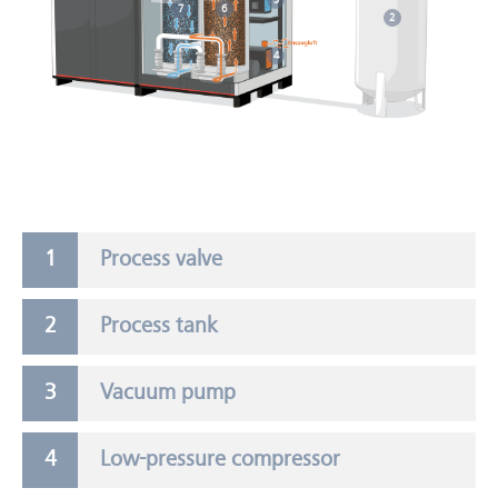
3
7
6
2
4
Process valve
Process tank
Vacuum pump
Low-pressure compressor