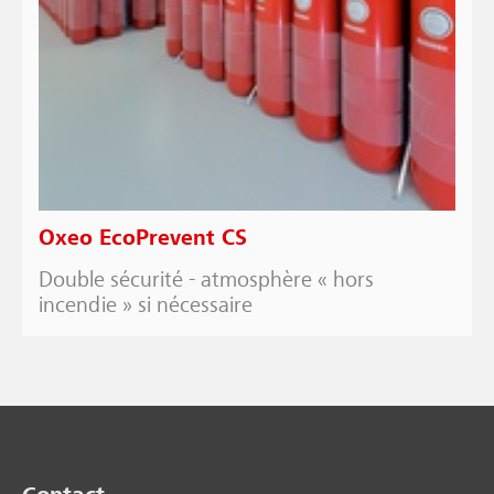
Oxeo EcoPrevent CS
Double sécurité - atmosphère « hors
incendie » si nécessaire