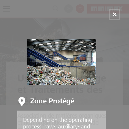
EN
FR
Usine de Recyclage
et Traitements des
déchets
Zone Protégé
Association de matières organiques
Depending on the operating
et non organiques : Un potentiel
process, raw-, auxiliary- and