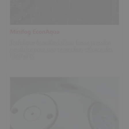
Minifog EconAqua
Technique brouillard d'eau basse pression
novatrice pour une protection efficace des
bâtiments