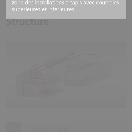
zone des installations à tapis avec courroies
supérieures et inférieures.
Structure
5
3
6
9
2
8
7
1
4
Pompe principale