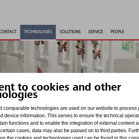
CONTACT
TECHNOLOGIES
SOLUTIONS
SERVICE
PEOPLE
ent to cookies and other
nologies
ent ES
 comparable technologies are used on our website to process 
d device information. This serves to ensure the technical operat
tain functions and to enable the integration of external content 
sorgung effizient nutzen
 certain cases, data may also be passed on to third parties. Furt
 on the cookies and technologies used can be found in this con