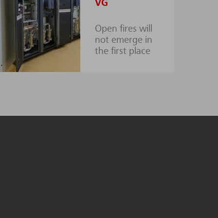
VG
Open fires will
not emerge in
the first place