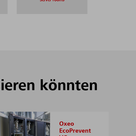
Server rooms
­sie­ren könn­ten
Oxeo
EcoPrevent