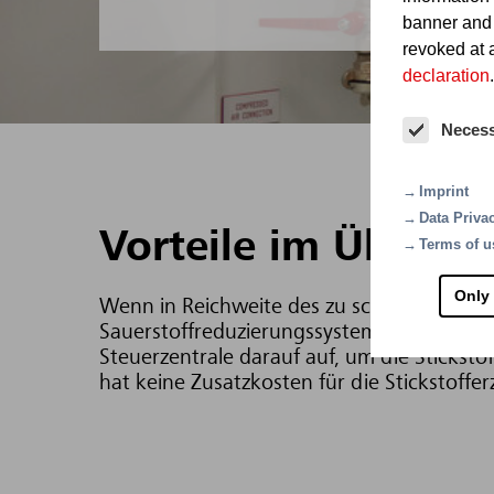
banner and
revoked at a
declaration
.
Neces
Imprint
Data Priva
Vorteile im Überbli
Terms of u
Only
Wenn in Reichweite des zu schützenden Bere
Sauerstoffreduzierungssystem Oxeo EcoPre
Steuerzentrale darauf auf, um die Sticksto
hat keine Zusatzkosten für die Stickstoff