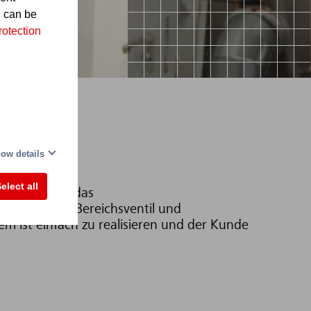
d can be
rotection
ow details
elect all
en ist, setzt das
s passendem Bereichsventil und
em ist einfach zu realisieren und der Kunde