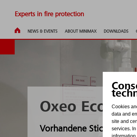
Experts in fire protection
NEWS & EVENTS
ABOUT MINIMAX
DOWNLOADS
Cons
tech
Oxeo EcoPrev
Cookies and
data and en
site and cer
Vorhandene Stickstoffver
services. In
information