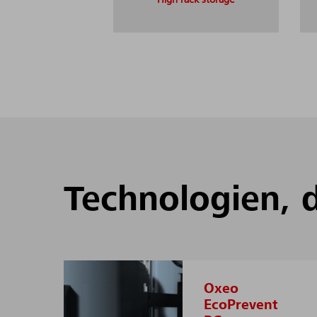
High rack storage
Tech­no­lo­gi­en, 
Oxeo
EcoPrevent