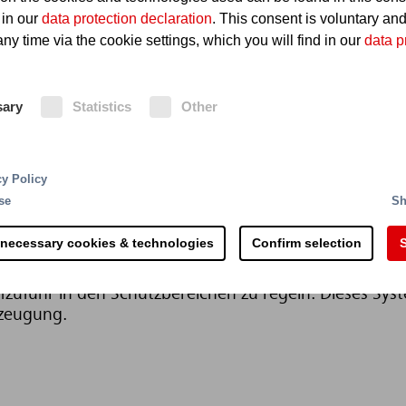
 in our
data protection declaration
. This consent is voluntary an
ny time via the cookie settings, which you will find in our
data p
sary
Statistics
Other
cy Policy
ck
se
Sh
 necessary cookies & technologies
Confirm selection
S
ichs bereits eine bauseitige Stickstoffquelle vorhand
vent ES mit einer individuellen Lösung bestehend au
ffzufuhr in den Schutzbereichen zu regeln. Dieses Syst
erzeugung.