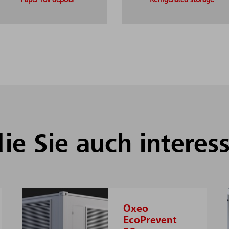
Paper roll depots
Refrigerated storage
die Sie auch in­ter­es
Oxeo
EcoPrevent