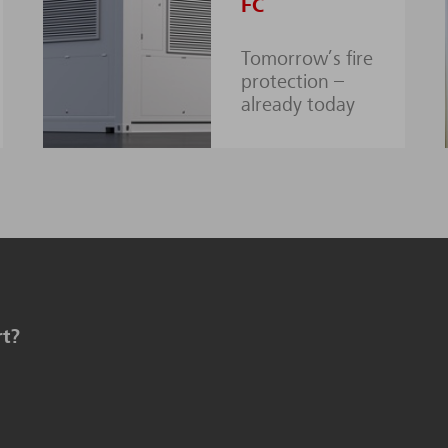
FC
Tomorrow’s fire
protection –
already today
rt?