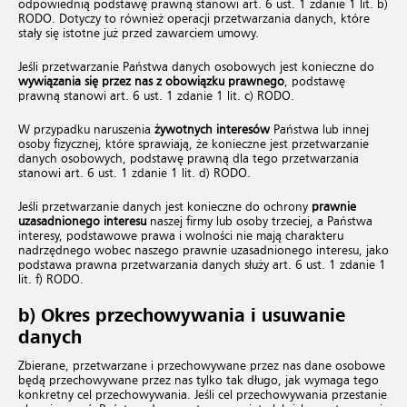
odpowiednią podstawę prawną stanowi art. 6 ust. 1 zdanie 1 lit. b)
RODO. Dotyczy to również operacji przetwarzania danych, które
stały się istotne już przed zawarciem umowy.
Jeśli przetwarzanie Państwa danych osobowych jest konieczne do
wywiązania się przez nas z obowiązku prawnego
, podstawę
prawną stanowi art. 6 ust. 1 zdanie 1 lit. c) RODO.
W przypadku naruszenia
żywotnych interesów
Państwa lub innej
osoby fizycznej, które sprawiają, że konieczne jest przetwarzanie
danych osobowych, podstawę prawną dla tego przetwarzania
stanowi art. 6 ust. 1 zdanie 1 lit. d) RODO.
Jeśli przetwarzanie danych jest konieczne do ochrony
prawnie
uzasadnionego interesu
naszej firmy lub osoby trzeciej, a Państwa
interesy, podstawowe prawa i wolności nie mają charakteru
nadrzędnego wobec naszego prawnie uzasadnionego interesu, jako
podstawa prawna przetwarzania danych służy art. 6 ust. 1 zdanie 1
lit. f) RODO.
b) Okres przechowywania i usuwanie
danych
Zbierane, przetwarzane i przechowywane przez nas dane osobowe
będą przechowywane przez nas tylko tak długo, jak wymaga tego
konkretny cel przechowywania. Jeśli cel przechowywania przestanie