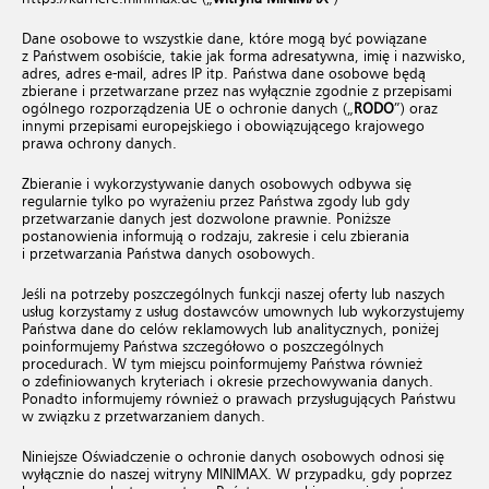
Dane osobowe to wszystkie dane, które mogą być powiązane
z Państwem osobiście, takie jak forma adresatywna, imię i nazwisko,
adres, adres e-mail, adres IP itp. Państwa dane osobowe będą
zbierane i przetwarzane przez nas wyłącznie zgodnie z przepisami
ogólnego rozporządzenia UE o ochronie danych („
RODO
”) oraz
innymi przepisami europejskiego i obowiązującego krajowego
prawa ochrony danych.
Zbieranie i wykorzystywanie danych osobowych odbywa się
regularnie tylko po wyrażeniu przez Państwa zgody lub gdy
przetwarzanie danych jest dozwolone prawnie. Poniższe
postanowienia informują o rodzaju, zakresie i celu zbierania
i przetwarzania Państwa danych osobowych.
Jeśli na potrzeby poszczególnych funkcji naszej oferty lub naszych
usług korzystamy z usług dostawców umownych lub wykorzystujemy
Państwa dane do celów reklamowych lub analitycznych, poniżej
poinformujemy Państwa szczegółowo o poszczególnych
procedurach. W tym miejscu poinformujemy Państwa również
o zdefiniowanych kryteriach i okresie przechowywania danych.
Ponadto informujemy również o prawach przysługujących Państwu
w związku z przetwarzaniem danych.
Niniejsze Oświadczenie o ochronie danych osobowych odnosi się
wyłącznie do naszej witryny MINIMAX. W przypadku, gdy poprzez