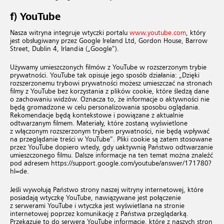
f) YouTube
Nasza witryna integruje wtyczki portalu
www.youtube.com
, który
jest obsługiwany przez Google Ireland Ltd, Gordon House, Barrow
Street, Dublin 4, Irlandia („Google”).
Używamy umieszczonych filmów z YouTube w rozszerzonym trybie
prywatności. YouTube tak opisuje jego sposób działania: „Dzięki
rozszerzonemu trybowi prywatności możesz umieszczać na stronach
filmy z YouTube bez korzystania z plików cookie, które śledzą dane
o zachowaniu widzów. Oznacza to, że informacje o aktywności nie
będą gromadzone w celu personalizowania sposobu oglądania.
Rekomendacje będą kontekstowe i powiązane z aktualnie
odtwarzanym filmem. Materiały, które zostaną wyświetlone
z włączonym rozszerzonym trybem prywatności, nie będą wpływać
na przeglądanie treści w YouTube”. Pliki cookie są zatem stosowane
przez YouTube dopiero wtedy, gdy uaktywnią Państwo odtwarzanie
umieszczonego filmu. Dalsze informacje na ten temat można znaleźć
pod adresem
https://support.google.com/youtube/answer/171780?
hl=de
.
Jeśli wywołują Państwo strony naszej witryny internetowej, które
posiadają wtyczkę YouTube, nawiązywane jest połączenie
z serwerami YouTube i wtyczka jest wyświetlana na stronie
internetowej poprzez komunikację z Państwa przeglądarką.
Przekazuje to do serwera YouTube informację, które z naszych stron