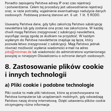
Ponadto zapisujemy Państwa adresy IP oraz czas rejestracji
i potwierdzenia. Celem tej procedury jest udowodnienie rejestracji
oraz, w razie potrzeby, wyjaśnienie ewentualnego nadużycia danych
osobowych. Podstawę prawną stanowi art. 6 ust. 1 lit. f) RODO.
Usuwamy Państwa dane, gdy tylko zakończą Państwo subskrypcję
newslettera lub gdy zostanie ona przez nas zakończona. W każdej
chwili mogą Państwo zrezygnować z subskrypcji newslettera,
wycofując swoją zgodę ze skutkiem na przyszłość. W każdym
wysłanym do Państwa newsletterze znajduje się łącze, który
pozwala łatwo zrezygnować z subskrypcji. Mają Państwo jednak
również możliwość wysłania wiadomości e-mail na adres
jobs@minimax.de
lub wiadomości do administratora wymienionego
powyżej w niniejszym Oświadczeniu o ochronie danych osobowych.
8.
Zastosowanie plików cookie
i innych technologii
a) Pliki cookie i podobne technologie
Pliki cookie to małe pliki tekstowe, które są przechowywane na
Państwa komputerze lub urządzeniach mobilnych, gdy odwiedzają
Państwo naszą stronę internetową. Dzięki ustawieniu plików cookie
otrzymujemy różne informacje.