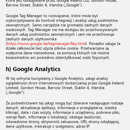
które jest obsługiwane przez Google Ireland Ltd, Gordon House,
Barrow Street, Dublin 4, Irlandia („Google”).
Google Tag Manager to rozwiązanie, które może być
wykorzystywane do kontroli integracji i analizy usług podmiotów
zewnętrznych. Samo narzędzie nie gromadzi żadnych danych
osobowych. Tag Manager nie ma dostępu do przechowywanych
danych usług podmiotów zewnętrznych i sam nie przechowuje
żadnych danych użytkownika
(
https://www.google.de/tagmanager/faq.html
). Ponadto usługa ta
działa całkowicie bez użycia plików cookie. Przetwarzane są
wyłącznie dane nieosobowe, za pomocą których nie można
bezpośrednio ani pośrednio zidentyfikować osób fizycznych.
h) Google Analytics
W tej witrynie korzystamy z Google Analytics, usługi analizy
oglądalności stron internetowych dostarczanej przez Google Ireland
Limited, Gordon House, Barrow Street, Dublin 4, Irlandia
(„Google”).
Za pośrednictwem tej usługi mogą być zbierane następujące rodzaje
danych: aktualizacje aplikacji, informacje o przeglądarce, ścieżka
kliknięć, data i czas wizyty, informacje o urządzeniu, pobrane pliki,
wersja flash, informacje o lokalizacji, obsługa JavaScript,
odwiedzone strony, aktywność zakupowa, URL strony odsyłającej,
dane użytkowe, interakcje z widgetami, adres IP.