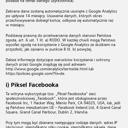
posiada na temat danego użytkownika).
Zebrane dane zostaną automatycznie usunięte z Google Analytics
po upływie 14 miesięcy. Usuwanie danych, których okres
przechowywania dobiegł końca, odbywa się automatycznie raz
w miesiącu.
Podstawę prawną do przetwarzania danych stanowi Państwa
zgoda, art. 6 ust. 1 lit. a) RODO. W każdej chwili mogą Państwo
wycofać zgodę na korzystanie z Google Analytics ze skutkiem na
przyszłość, jak opisano w punkcie 8 lit. b) powyżej.
Dalsze informacje dotyczące warunków korzystania i ochrony
danych przez Google znajdują się pod adresem
http://www.google.com/analytics/terms/de.html
lub
https://policies.google.com/?hl=de
.
i) Piksel Facebooka
Ta witryna wykorzystuje tzw. „Piksel Facebooka” sieci
społecznościowej „Facebook”, która jest obsługiwana przez
Facebook Inc, 1 Hacker Way, Menlo Park, CA 94025, USA, lub, jeśli
są Państwo mieszkańcem UE – Facebook Ireland Ltd, 4 Grand Canal
Square, Grand Canal Harbour, Dublin 2, Irlandia.
Przy tym mogą być zbierane następujące rodzaje danych: adres IP
(skrócony), identyfikator pliku cookie, identyfikator piksela, dane