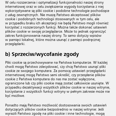
W celu rozszerzenia i optymalizacji funkcjonalności naszej strony
internetowej oraz w celu zwiększenia wygody korzystania z niej
wykorzystywane są pliki cookie i podobne technologie pochodzące
z usług zewnętrznych. Nie muszą Państwo akceptować plików
cookie i podobnych technologii stosowanych w tym celu, ale
w przypadku braku ich akceptacji nie będą Państwo mogli również
korzystać z rozszerzonych funkcji. Można także dokonać ustawień
plików cookie w swojej przeglądarce. Może to jednak ograniczyć
zakres funkcjonowania naszej strony. To samo dotyczy wpisów
w pamięci lokalnej, które można usunąć z pamięci podręcznej
przeglądarki.
b) Sprzeciw/wycofanie zgody
Pliki cookie są przechowywane na Państwa komputerze. W każdej
chwili mogą Państwo zdecydować, czy chcą Państwo usunąć pliki
cookie ze swojego komputera. Za pomocą ustawień przeglądarki
internetowej mogą Państwo sami określić, czy przesyłanie plików
cookie z Państwa komputera do nas ma zostać wyłączone,
ograniczone lub czy pliki cookie mają zostać całkowicie usunięte. W
przypadku dezaktywacji wszystkich plików cookie w naszej witrynie,
korzystanie z wszystkich funkcji witryny w pełnym zakresie może nie
być możliwe.
Ponadto mają Państwo możliwość dostosowania swoich ustawień
dotyczących plików cookie bezpośrednio w naszej witrynie: Jeśli
wyrazili Państwo zgodę na pliki cookie i inne technologie, mogą