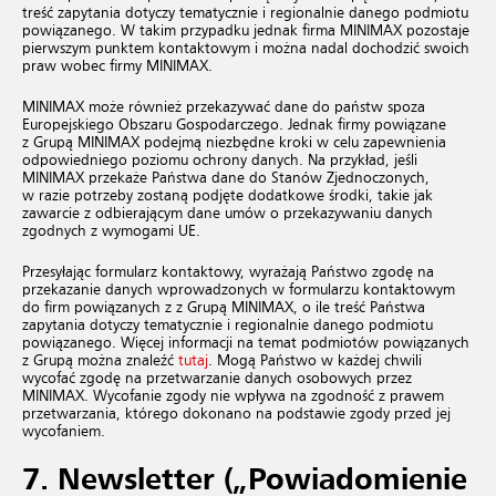
treść zapytania dotyczy tematycznie i regionalnie danego podmiotu
powiązanego. W takim przypadku jednak firma MINIMAX pozostaje
pierwszym punktem kontaktowym i można nadal dochodzić swoich
praw wobec firmy MINIMAX.
MINIMAX może również przekazywać dane do państw spoza
Europejskiego Obszaru Gospodarczego. Jednak firmy powiązane
z Grupą MINIMAX podejmą niezbędne kroki w celu zapewnienia
odpowiedniego poziomu ochrony danych. Na przykład, jeśli
MINIMAX przekaże Państwa dane do Stanów Zjednoczonych,
w razie potrzeby zostaną podjęte dodatkowe środki, takie jak
zawarcie z odbierającym dane umów o przekazywaniu danych
zgodnych z wymogami UE.
Przesyłając formularz kontaktowy, wyrażają Państwo zgodę na
przekazanie danych wprowadzonych w formularzu kontaktowym
do firm powiązanych z z Grupą MINIMAX, o ile treść Państwa
zapytania dotyczy tematycznie i regionalnie danego podmiotu
powiązanego. Więcej informacji na temat podmiotów powiązanych
z Grupą można znaleźć
tutaj
. Mogą Państwo w każdej chwili
wycofać zgodę na przetwarzanie danych osobowych przez
MINIMAX. Wycofanie zgody nie wpływa na zgodność z prawem
przetwarzania, którego dokonano na podstawie zgody przed jej
wycofaniem.
7.
Newsletter („Powiadomienie