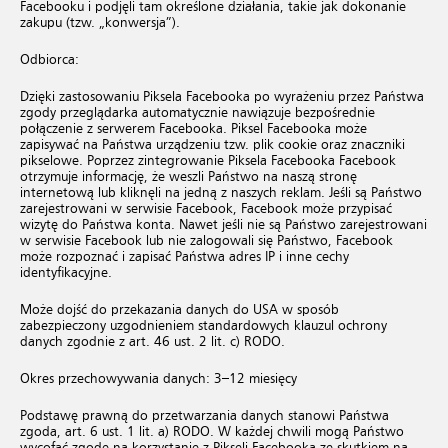
Facebooku i podjęli tam określone działania, takie jak dokonanie
zakupu (tzw. „konwersja”).
Odbiorca:
Dzięki zastosowaniu Piksela Facebooka po wyrażeniu przez Państwa
zgody przeglądarka automatycznie nawiązuje bezpośrednie
połączenie z serwerem Facebooka. Piksel Facebooka może
zapisywać na Państwa urządzeniu tzw. plik cookie oraz znaczniki
pikselowe. Poprzez zintegrowanie Piksela Facebooka Facebook
otrzymuje informację, że weszli Państwo na naszą stronę
internetową lub kliknęli na jedną z naszych reklam. Jeśli są Państwo
zarejestrowani w serwisie Facebook, Facebook może przypisać
wizytę do Państwa konta. Nawet jeśli nie są Państwo zarejestrowani
w serwisie Facebook lub nie zalogowali się Państwo, Facebook
może rozpoznać i zapisać Państwa adres IP i inne cechy
identyfikacyjne.
Może dojść do przekazania danych do USA w sposób
zabezpieczony uzgodnieniem standardowych klauzul ochrony
danych zgodnie z art. 46 ust. 2 lit. c) RODO.
Okres przechowywania danych: 3–12 miesięcy
Podstawę prawną do przetwarzania danych stanowi Państwa
zgoda, art. 6 ust. 1 lit. a) RODO. W każdej chwili mogą Państwo