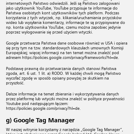
internetowych Państwo odwiedzili. Jeśli są Państwo zalogowani
jako użytkownik YouTube, YouTube przypisuje te informacje do
Państwa osobistych kont użytkowników tych platform. Podczas
korzystania z tych wtyczek, np. klikania/uruchamiania przycisków
wideo lub wysyłania komentarzy, informacje te są przypisywane do
np. konta użytkownika YouTube, czemu można zapobiec jedynie
poprzez wylogowanie się przed użyciem wtyczki.
Google przetwarza Państwa dane osobowe również w USA i opiera
się przy tym na tzw. standardowych klauzulach umownych Komisji
Europejskiej; więcej informacji na ten temat można znaleźć pod
adresem
https://policies.google.com/privacy/frameworks?hl=de
.
Podstawę prawną do przetwarzania danych stanowi Państwa
zgoda, art. 6 ust. 1 lit. a) RODO. W każdej chwili mogą Państwo
wycofać zgodę w sposób opisany powyżej ze skutkiem na
przyszłość.
Dalsze informacje na temat zbierania i wykorzystywania danych
przez platformę lub wtyczki można znaleźć w polityce prywatności
Youtube pod następującym łączem:
https://policies.google.com/privacy?hl=de
.
g) Google Tag Manager
W naszej witrynie korzystamy z narzędzia „Google Tag Manager”,