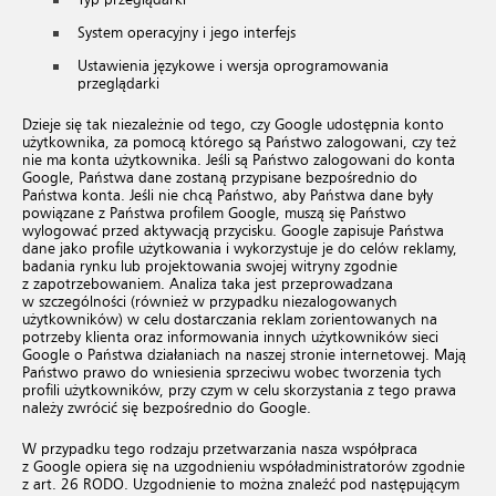
Typ przeglądarki
System operacyjny i jego interfejs
Ustawienia językowe i wersja oprogramowania
przeglądarki
Dzieje się tak niezależnie od tego, czy Google udostępnia konto
użytkownika, za pomocą którego są Państwo zalogowani, czy też
nie ma konta użytkownika. Jeśli są Państwo zalogowani do konta
Google, Państwa dane zostaną przypisane bezpośrednio do
Państwa konta. Jeśli nie chcą Państwo, aby Państwa dane były
powiązane z Państwa profilem Google, muszą się Państwo
wylogować przed aktywacją przycisku. Google zapisuje Państwa
dane jako profile użytkowania i wykorzystuje je do celów reklamy,
badania rynku lub projektowania swojej witryny zgodnie
z zapotrzebowaniem. Analiza taka jest przeprowadzana
w szczególności (również w przypadku niezalogowanych
użytkowników) w celu dostarczania reklam zorientowanych na
potrzeby klienta oraz informowania innych użytkowników sieci
Google o Państwa działaniach na naszej stronie internetowej. Mają
Państwo prawo do wniesienia sprzeciwu wobec tworzenia tych
profili użytkowników, przy czym w celu skorzystania z tego prawa
należy zwrócić się bezpośrednio do Google.
W przypadku tego rodzaju przetwarzania nasza współpraca
z Google opiera się na uzgodnieniu współadministratorów zgodnie
z art. 26 RODO. Uzgodnienie to można znaleźć pod następującym