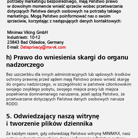
potrzeby marketingu bezpośredniego, mają Państwo prawo
w dowolnym momencie wnieść sprzeciw wobec przetwarzania
dotyczących Państwa danych osobowych na potrzeby takiego
marketingu. Mogą Państwo poinformować nas o swoim
sprzeciwie, korzystając z następujących danych kontaktowych:
Minimax Viking GmbH
Industriestr. 10-12
23843 Bad Oldesloe, Germany
E-mail:
Dataprivacy@​mx-​vk.​com
h) Prawo do wniesienia skargi do organu
nadzorczego
Bez uszczerbku dla innych administracyjnych lub sądowych środków
ochrony prawnej przed sądem mają Państwo prawo wnieść skargę
do organu nadzorczego, w szczególności w państwie członkowskim
swojego zwykłego pobytu, swojego miejsca pracy lub miejsca
popełnienia domniemanego naruszenia, jeżeli sądzą Państwo, że
przetwarzanie dotyczących Państwa danych osobowych narusza
RODO.
5.
Odwiedzający naszą witrynę
i tworzenie plików dziennika
Za każdym razem, gdy odwiedzają Państwo witrynę MINIMAX, nasz