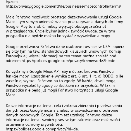
łączem:
https://privacy.google.com/intl/de/businesses/mapscontrollerterms/
Mają Państwo możliwość prostego dezaktywowania usługi Google
Maps i tym samym uniemożliwienia przekazywania danych do firmy
Google: Aby to zrobić, należy wyłączyć obsługę JavaScript
w przeglądarce. Chcielibyśmy jednak zwrócić uwagę, że w tym
przypadku nie będzie można korzystać z wyświetlania mapy.
Google przetwarza Państwa dane osobowe również w USA i opiera
się przy tym na tzw. standardowych klauzulach umownych Komisji
Europejskiej; więcej informacji na ten temat można znaleźć pod
adresem
https://policies.google.com/privacy/frameworks?hl=de
.
Korzystamy z Google Maps API, aby móc zaoferować Państwu
funkcję mapy. Uzasadnienie wynika z art. 6 ust. 1 lit. a) RODO, o ile
wcześniej wyrazili Państwo na to zgodę. W każdej chwili mogą
Państwo wycofać tę zgodę ze skutkiem na przyszłość. W takim
przypadku nie będą już mogli Państwo korzystać z usługi Google
Maps.
Dalsze informacje na temat celu i zakresu zbierania i przetwarzania
danych przez Google można znaleźć w oświadczeniu o ochronie
danych osobowych Google. Tam też uzyskają Państwo dalsze
informacje na temat swoich praw w tym zakresie oraz możliwości
ustawienia ochrony prywatności:
https://policies.google.com/privacy?hl=de
.