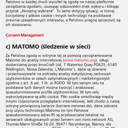
Państwo w każdej chwili wycofać tę zgodę na naszej platformie
zarządzania zgodami, usuwając odpowiedni znak wyboru i klikając
przycisk „Akceptuj wybrane”. To samo dotyczy sytuacji, w której
korzystamy z plików cookie i innych technologii na podstawie
prawnie uzasadnionych interesów, a Państwo pragną sprzeciwić się
ich stosowaniu:
Consent-Management
c) MATOMO (śledzenie w sieci)
Za Państwa zgodą w witrynie tej za pomocą oprogramowania
Matomo do analizy internetowej (
www.matomo.org
), usługi
dostarczanej przez InnoCraft Ltd, 7 Waterloo Quay PO625, 6140
Wellington, Nowa Zelandia, („Matomo”), dane są zbierane
i przechowywane na potrzeby analizy statystycznej zachowań
użytkowników w celach optymalizacyjnych i marketingowych
zgodnie z art. 6 ust. 1 lit. a) RODO. W tym samym celu na
podstawie tych danych można tworzyć i analizować
spseudonimizowane profile użytkowników. W tym celu
wykorzystywane są pliki cookie. Pliki cookie umożliwiają między
innymi rozpoznanie przeglądarki internetowej. Jeśli chodzi o naszą
witrynę poświęconą karierze (karriere.minimax.de), dane zebrane
przy użyciu technologii Matomo (w tym Państwa
spseudonimizowany adres IP) są przetwarzane lokalnie na
serwerach obsługiwanych przez Servern von noris network AG,
Thomas-Mann-Straße 16-20, 90471 Norymberga, Niemcy, dla