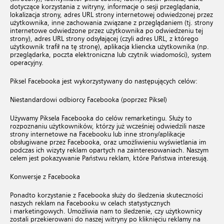
dotyczące korzystania z witryny, informacje o sesji przeglądania,
lokalizacja strony, adres URL strony internetowej odwiedzonej przez
użytkownika, inne zachowania związane z przeglądaniem (tj. strony
internetowe odwiedzone przez użytkownika po odwiedzeniu tej
strony), adres URL strony odsyłającej (czyli adres URL, z którego
użytkownik trafił na tę stronę), aplikacja kliencka użytkownika (np.
przeglądarka, poczta elektroniczna lub czytnik wiadomości), system
operacyjny.
Piksel Facebooka jest wykorzystywany do następujących celów:
Niestandardowi odbiorcy Facebooka (poprzez Piksel)
Używamy Piksela Facebooka do celów remarketingu. Służy to
rozpoznaniu użytkowników, którzy już wcześniej odwiedzili nasze
strony internetowe na Facebooku lub inne strony/aplikacje
obsługiwane przez Facebooka, oraz umożliwieniu wyświetlania im
podczas ich wizyty reklam opartych na zainteresowaniach. Naszym
celem jest pokazywanie Państwu reklam, które Państwa interesują.
Konwersje z Facebooka
Ponadto korzystanie z Facebooka służy do śledzenia skuteczności
naszych reklam na Facebooku w celach statystycznych
i marketingowych. Umożliwia nam to śledzenie, czy użytkownicy
zostali przekierowani do naszej witryny po kliknięciu reklamy na