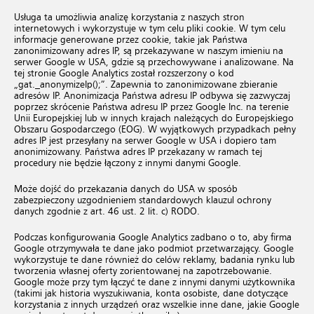
Usługa ta umożliwia analizę korzystania z naszych stron
internetowych i wykorzystuje w tym celu pliki cookie. W tym celu
informacje generowane przez cookie, takie jak Państwa
zanonimizowany adres IP, są przekazywane w naszym imieniu na
serwer Google w USA, gdzie są przechowywane i analizowane. Na
tej stronie Google Analytics został rozszerzony o kod
„gat._anonymizeIp();”. Zapewnia to zanonimizowane zbieranie
adresów IP. Anonimizacja Państwa adresu IP odbywa się zazwyczaj
poprzez skrócenie Państwa adresu IP przez Google Inc. na terenie
Unii Europejskiej lub w innych krajach należących do Europejskiego
Obszaru Gospodarczego (EOG). W wyjątkowych przypadkach pełny
adres IP jest przesyłany na serwer Google w USA i dopiero tam
anonimizowany. Państwa adres IP przekazany w ramach tej
procedury nie będzie łączony z innymi danymi Google.
Może dojść do przekazania danych do USA w sposób
zabezpieczony uzgodnieniem standardowych klauzul ochrony
danych zgodnie z art. 46 ust. 2 lit. c) RODO.
Podczas konfigurowania Google Analytics zadbano o to, aby firma
Google otrzymywała te dane jako podmiot przetwarzający. Google
wykorzystuje te dane również do celów reklamy, badania rynku lub
tworzenia własnej oferty zorientowanej na zapotrzebowanie.
Google może przy tym łączyć te dane z innymi danymi użytkownika
(takimi jak historia wyszukiwania, konta osobiste, dane dotyczące
korzystania z innych urządzeń oraz wszelkie inne dane, jakie Google