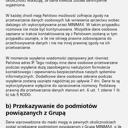
okoliczności wskazują, że dana kwestia została definitywnie
wyjaśniona.
W każdej chwili mają Państwo możliwość cofnięcia zgody na
przetwarzanie danych osobowych lub wniesienia sprzeciwu wobec
dalszego ich wykorzystywania przez MINIMAX. W takim przypadku
rozmowa nie może być kontynuowana. Wszystkie dane osobowe
zapisane w trakcie kontaktowania się z Państwem zostaną w tym
przypadku usunięte, o ile nie istnieją prawne zobowiązania do
przechowywania danych i nie ma innej prawnej zgody na ich
przetwarzanie.
W momencie wysyłania wiadomości zapisywany jest również
Państwa adres IP. Tego rodzaju inne dane osobowe przetwarzane
podczas wysyłania służą zapobieganiu nadużyciom formularza
kontaktowego i zapewnieniu bezpieczeństwa naszych systemów
informatycznych. Dodatkowe dane osobowe zebrane podczas
wysyłania zostaną usunięte najpóźniej po upływie 7 dni. Dane te są
wykorzystywane wyłącznie do opracowania rozmowy. Podstawę
prawną dla przetwarzania danych stanowi art. 6 ust. 1 zdanie 1 lit.
b) lub f) RODO.
b) Przekazywanie do podmiotów
powiązanych z Grupą
Dane wprowadzone do maski mogą w pewnych okolicznościach
zostać przekazane podmiotom powiązanym z Grupą MINIMAX, o ile