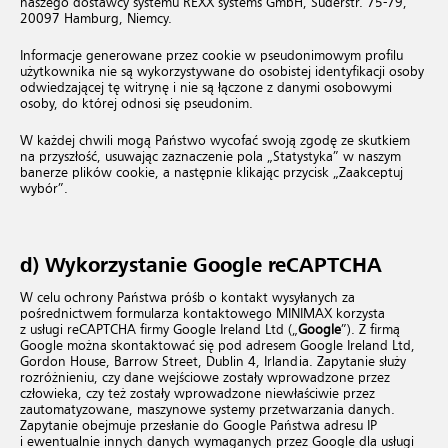
naszego dostawcy systemu REXX systems GmbH, Süderstr. 75-79,
20097 Hamburg, Niemcy.
Informacje generowane przez cookie w pseudonimowym profilu
użytkownika nie są wykorzystywane do osobistej identyfikacji osoby
odwiedzającej tę witrynę i nie są łączone z danymi osobowymi
osoby, do której odnosi się pseudonim.
W każdej chwili mogą Państwo wycofać swoją zgodę ze skutkiem
na przyszłość, usuwając zaznaczenie pola „Statystyka” w naszym
banerze plików cookie, a następnie klikając przycisk „Zaakceptuj
wybór”.
d) Wykorzystanie Google reCAPTCHA
W celu ochrony Państwa próśb o kontakt wysyłanych za
pośrednictwem formularza kontaktowego MINIMAX korzysta
z usługi reCAPTCHA firmy Google Ireland Ltd („
Google
”). Z firmą
Google można skontaktować się pod adresem Google Ireland Ltd,
Gordon House, Barrow Street, Dublin 4, Irlandia. Zapytanie służy
rozróżnieniu, czy dane wejściowe zostały wprowadzone przez
człowieka, czy też zostały wprowadzone niewłaściwie przez
zautomatyzowane, maszynowe systemy przetwarzania danych.
Zapytanie obejmuje przesłanie do Google Państwa adresu IP
i ewentualnie innych danych wymaganych przez Google dla usługi