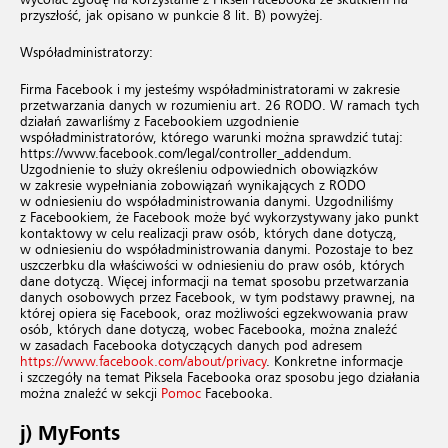
wycofać zgodę na korzystanie z Pikseli Facebooka ze skutkiem na
przyszłość, jak opisano w punkcie 8 lit. B) powyżej.
Współadministratorzy:
Firma Facebook i my jesteśmy współadministratorami w zakresie
przetwarzania danych w rozumieniu art. 26 RODO. W ramach tych
działań zawarliśmy z Facebookiem uzgodnienie
współadministratorów, którego warunki można sprawdzić tutaj:
https://www.facebook.com/legal/controller_addendum
.
Uzgodnienie to służy określeniu odpowiednich obowiązków
w zakresie wypełniania zobowiązań wynikających z RODO
w odniesieniu do współadministrowania danymi. Uzgodniliśmy
z Facebookiem, że Facebook może być wykorzystywany jako punkt
kontaktowy w celu realizacji praw osób, których dane dotyczą,
w odniesieniu do współadministrowania danymi. Pozostaje to bez
uszczerbku dla właściwości w odniesieniu do praw osób, których
dane dotyczą. Więcej informacji na temat sposobu przetwarzania
danych osobowych przez Facebook, w tym podstawy prawnej, na
której opiera się Facebook, oraz możliwości egzekwowania praw
osób, których dane dotyczą, wobec Facebooka, można znaleźć
w zasadach Facebooka dotyczących danych pod adresem
https://www.facebook.com/about/privacy
. Konkretne informacje
i szczegóły na temat Piksela Facebooka oraz sposobu jego działania
można znaleźć w sekcji
Pomoc
Facebooka.
j) MyFonts