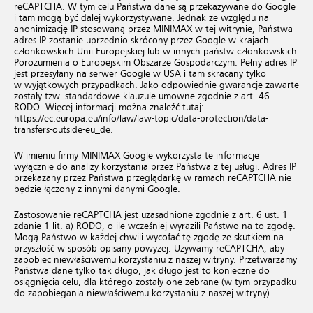
reCAPTCHA. W tym celu Państwa dane są przekazywane do Google
i tam mogą być dalej wykorzystywane. Jednak ze względu na
anonimizację IP stosowaną przez MINIMAX w tej witrynie, Państwa
adres IP zostanie uprzednio skrócony przez Google w krajach
członkowskich Unii Europejskiej lub w innych państw członkowskich
Porozumienia o Europejskim Obszarze Gospodarczym. Pełny adres IP
jest przesyłany na serwer Google w USA i tam skracany tylko
w wyjątkowych przypadkach. Jako odpowiednie gwarancje zawarte
zostały tzw. standardowe klauzule umowne zgodnie z art. 46
RODO. Więcej informacji można znaleźć tutaj:
https://ec.europa.eu/info/law/law-topic/data-protection/data-
transfers-outside-eu_de
.
W imieniu firmy MINIMAX Google wykorzysta te informacje
wyłącznie do analizy korzystania przez Państwa z tej usługi. Adres IP
przekazany przez Państwa przeglądarkę w ramach reCAPTCHA nie
będzie łączony z innymi danymi Google.
Zastosowanie reCAPTCHA jest uzasadnione zgodnie z art. 6 ust. 1
zdanie 1 lit. a) RODO, o ile wcześniej wyrazili Państwo na to zgodę.
Mogą Państwo w każdej chwili wycofać tę zgodę ze skutkiem na
przyszłość w sposób opisany powyżej. Używamy reCAPTCHA, aby
zapobiec niewłaściwemu korzystaniu z naszej witryny. Przetwarzamy
Państwa dane tylko tak długo, jak długo jest to konieczne do
osiągnięcia celu, dla którego zostały one zebrane (w tym przypadku
do zapobiegania niewłaściwemu korzystaniu z naszej witryny).