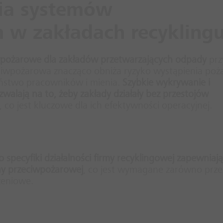
nia systemów
 w zakładach recykling
pożarowe dla zakładów przetwarzających odpady
prz
eciwpożarowa znacząco obniża ryzyko wystąpienia poża
eństwo pracowników i mienia.
Szybkie wykrywanie i
walają na to, żeby zakłady działały bez przestojów
, co jest kluczowe dla ich efektywności operacyjnej.
pecyfiki działalności firmy recyklingowej
zapewniają
ny przeciwpożarowej
, co jest wymagane zarówno prze
zeniowe.