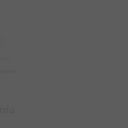
 i
ch.
tości
becne w
nia