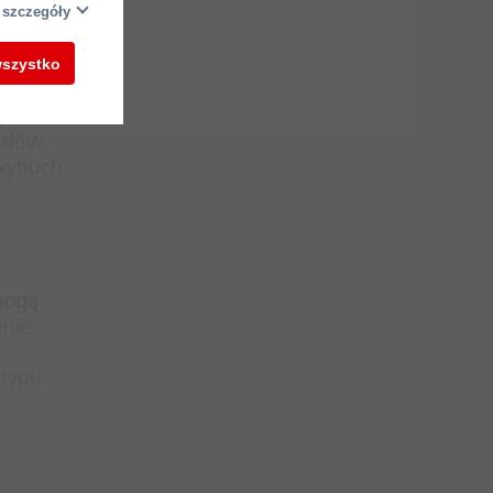
 szczegóły
wszystko
żone i
rzania
adów,
 wybuch
mogą
enie
 typu