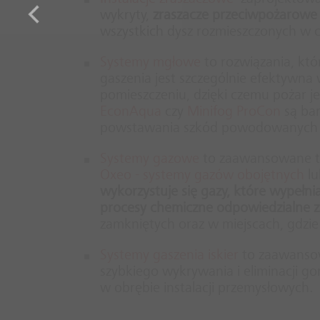
wykryty,
zraszacze przeciwpożarowe
wszystkich dysz rozmieszczonych w c
Systemy mgłowe
to rozwiązania, kt
gaszenia jest szczególnie efektywna 
pomieszczeniu, dzięki czemu pożar 
EconAqua
czy
Minifog ProCon
są bar
powstawania szkód powodowanych 
Systemy gazowe
to zaawansowane tec
Oxeo - systemy gazów obojętnych
lu
wykorzystuje się gazy, które wypełni
procesy chemiczne odpowiedzialne za
zamkniętych oraz w miejscach, gdzie
Systemy gaszenia iskier
to zaawansow
szybkiego wykrywania i eliminacji 
w obrębie instalacji przemysłowych.