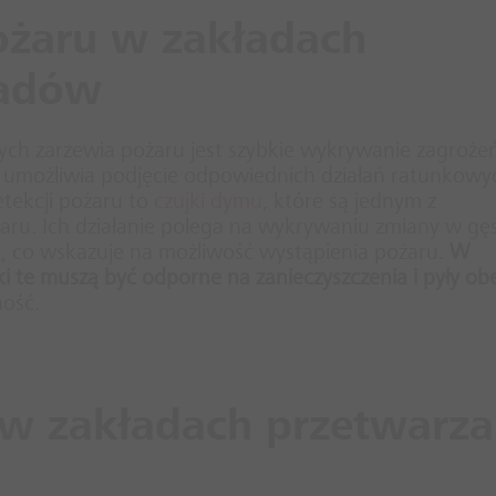
ożaru w zakładach
padów
 zarzewia pożaru jest szybkie wykrywanie zagrożeń
 umożliwia podjęcie odpowiednich działań ratunkowy
tekcji pożaru to
czujki dymu
, które są jednym z
aru. Ich działanie polega na wykrywaniu zmiany w gęs
, co wskazuje na możliwość wystąpienia pożaru.
W
i te muszą być odporne na zanieczyszczenia i pyły o
ność.
e w zakładach przetwarza