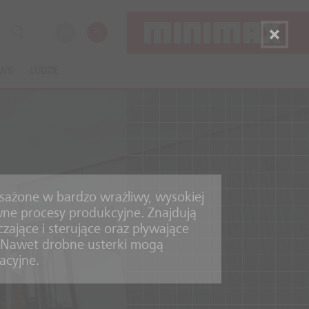
EN
PL
WIS
LUDZIE
sażone w bardzo wrażliwy, wysokiej
ówne procesy produkcyjne. Znajdują
czające i sterujące oraz pływające
. Nawet drobne usterki mogą
cyjne.