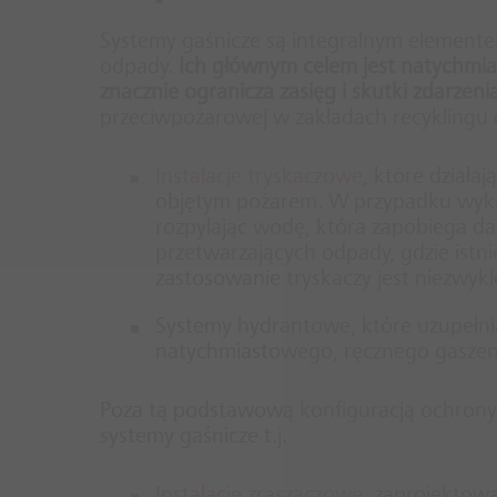
Systemy gaśnicze są integralnym element
odpady.
Ich głównym celem jest natychmia
znacznie ogranicza zasięg i skutki zdarzeni
przeciwpożarowej w zakładach recyklingu
Instalacje tryskaczowe
, które działa
objętym pożarem. W przypadku wyk
rozpylając wodę, która zapobiega da
przetwarzających odpady, gdzie istn
zastosowanie tryskaczy jest niezwyk
Systemy hydrantowe, które uzupełni
natychmiastowego, ręcznego gaszen
Poza tą podstawową konfiguracją ochrony
systemy gaśnicze t.j.
Instalacje zraszaczowe
zaprojektowan