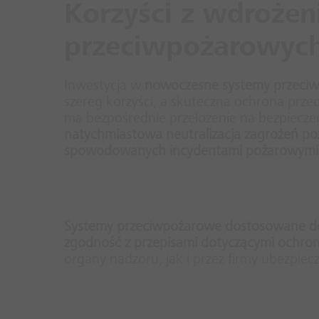
Korzyści z wdroże
przeciwpożarowych
Inwestycja w
nowoczesne systemy przeciw
szereg korzyści, a skuteczna ochrona prz
ma bezpośrednie przełożenie na bezpiecz
natychmiastowa neutralizacja zagrożeń poz
spowodowanych incydentami pożarowymi
Systemy przeciwpożarowe dostosowane do s
zgodność z przepisami dotyczącymi ochro
organy nadzoru, jak i przez firmy ubezpiec