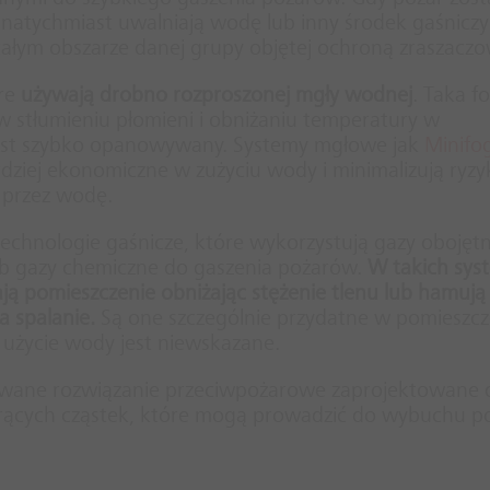
natychmiast uwalniają wodę lub inny środek gaśniczy
ałym obszarze danej grupy objętej ochroną zraszaczo
óre
używają drobno rozproszonej mgły wodnej
. Taka f
w stłumieniu płomieni i obniżaniu temperatury w
jest szybko opanowywany. Systemy mgłowe jak
Minifo
dziej ekonomiczne w zużyciu wody i minimalizują ryzy
przez wodę.
hnologie gaśnicze, które wykorzystują gazy obojętn
b gazy chemiczne do gaszenia pożarów.
W takich sys
ają pomieszczenie obniżając stężenie tlenu lub hamują
 spalanie.
Są one szczególnie przydatne w pomieszcz
 użycie wody jest niewskazane.
ane rozwiązanie przeciwpożarowe zaprojektowane 
gorących cząstek, które mogą prowadzić do wybuchu p