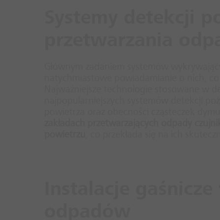
Systemy detekcji p
przetwarzania od
Głównym zadaniem systemów wykrywających
natychmiastowe powiadamianie o nich, co
Najważniejsze technologie stosowane w de
najpopularniejszych systemów detekcji poż
powietrza oraz obecności cząsteczek dymu
zakładach przetwarzających odpady czujnik
powietrzu
, co przekłada się na ich skutecz
Instalacje gaśnicz
odpadów