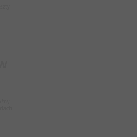
szty
tw
aźny
adach