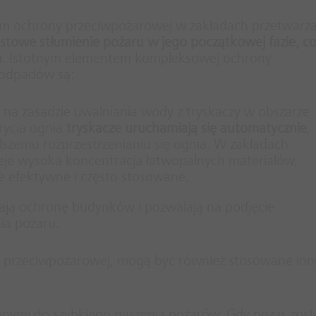
em ochrony przeciwpożarowej w zakładach przetwarza
stowe stłumienie pożaru w jego początkowej fazie, c
a
. Istotnym elementem kompleksowej ochrony
 odpadów są:
ją na zasadzie uwalniania wody z tryskaczy w obszarze
rycia ognia
tryskacze uruchamiają się automatycznie
,
lszemu rozprzestrzenianiu się ognia. W zakładach
ieje wysoka koncentracja łatwopalnych materiałów,
le efektywne i często stosowane.
ają ochronę budynków i pozwalają na podjęcie
ia pożaru.
 przeciwpożarowej, mogą być również stosowane inn
ymi do szybkiego gaszenia pożarów. Gdy pożar zost