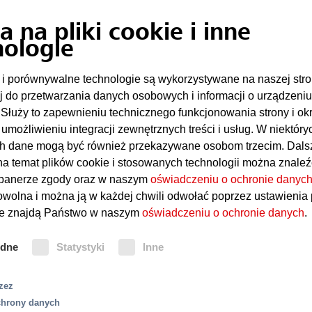
 na pliki cookie i inne
Zwarcia
nologie
Materiały wysoce łatwopalne
e i porównywalne technologie są wykorzystywane na naszej stro
j do przetwarzania danych osobowych i informacji o urządzeniu
łuży to zapewnieniu technicznego funkcjonowania strony i ok
Ochrona przeciwpoż
z umożliwieniu integracji zewnętrznych treści i usług. W niektóry
h dane mogą być również przekazywane osobom trzecim. Dals
na temat plików cookie i stosowanych technologii można znale
Systemy gaszenia gazem obojętny
 banerze zgody oraz w naszym
oświadczeniu o ochronie danyc
ochronę w pomieszczeniach sterow
rowolna i można ją w każdej chwili odwołać poprzez ustawienia
mi szczególnie narażonymi na wystąpienie pożarów.
sterowni systemy gaśnicze MX 123
óre znajdą Państwo w naszym
oświadczeniu o ochronie danych
.
e zapotrzebowanie na energię oraz właściwości
alternatywę. System gaśniczy uruch
ię do wysokiego ryzyka pożarowego. W szczególności
wykrywania pożaru za pomocą pun
ędne
Statystyki
Inne
często składowane w dużych ilościach, mogą stanowić 
zasysających czujek dymu HELIOS
wadzących do pożarów.
zez
chrony danych
do czynienia z obecnością łatwopalnych materiałów,