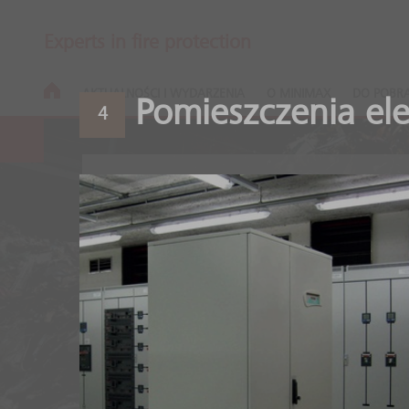
Experts in fire protection
AKTUALNOŚCI I WYDARZENIA
O MINIMAX
DO POBR
Pomieszczenia ele
4
Ochrona prz
dla zakładów
odpadów
Wysokie obciążenie ogn