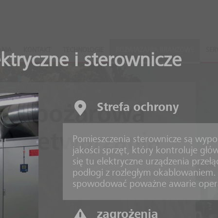
ANIA
KONTAKT
TECHNOLOGIE
ROZWIĄZANIA BRANŻOWE
SER
ktryczne i sterownicze
Strefa ochrony
eciwpożarowa
 przetwarzania
Pomieszczenia sterownicze są wypo
jakości sprzęt, który kontroluje gł
się tu elektryczne urządzenia przełą
podłogi z rozległym okablowaniem
spowodować poważne awarie opera
iowe
zagrożenia