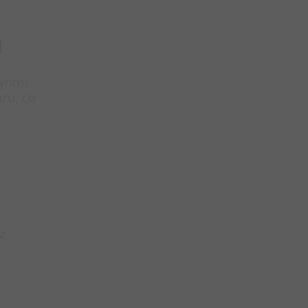
u
ynosi
ru, co
z