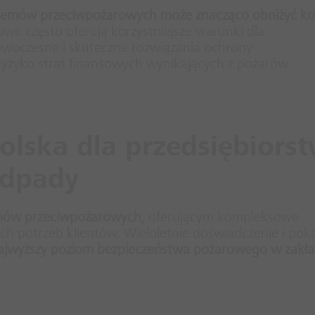
emów przeciwpożarowych może znacząco obniżyć ko
owe często oferują korzystniejsze warunki dla
owoczesne i skuteczne rozwiązania ochrony
ryzyko strat finansowych wynikających z pożarów.
lska dla przedsiębiors
odpady
emów przeciwpożarowych,
oferującym kompleksowe
h potrzeb klientów. Wieloletnie doświadczenie i pok
ajwyższy poziom bezpieczeństwa pożarowego w zakł