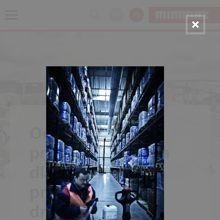
EN
PL
Ochrona
przeciwpożarowa
dla zakładów
przemysłu
drzewnego