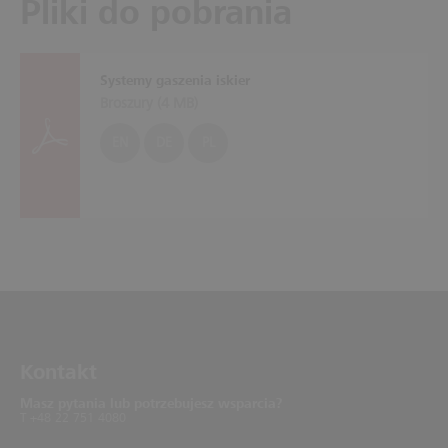
Pliki do pobrania
Systemy gaszenia iskier
Broszury (
4 MB
)
EN
DE
PL
Kontakt
Masz pytania lub potrzebujesz wsparcia?
T +48 22 751 4080