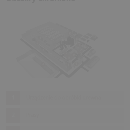
15
13
1
14
2
11
12
3
10
7
9
8
6
4
5
Urządzenie do obróbki drewna
Prasy