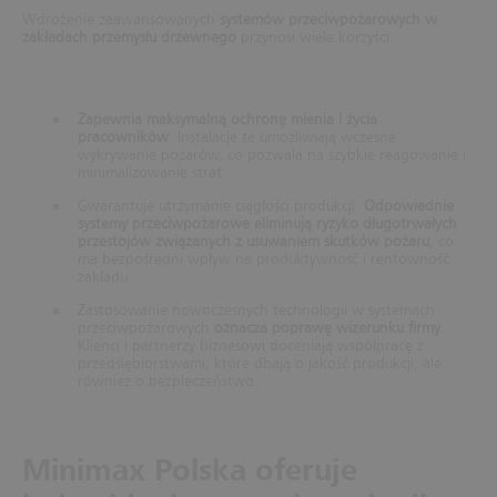
Wdrożenie zaawansowanych
systemów przeciwpożarowych w
zakładach przemysłu drzewnego
przynosi wiele korzyści.
Zapewnia maksymalną ochronę mienia i życia
pracowników
. Instalacje te umożliwiają wczesne
wykrywanie pożarów, co pozwala na szybkie reagowanie i
minimalizowanie strat.
Gwarantuje utrzymanie ciągłości produkcji.
Odpowiednie
systemy przeciwpożarowe eliminują ryzyko długotrwałych
przestojów związanych z usuwaniem skutków pożaru
, co
ma bezpośredni wpływ na produktywność i rentowność
zakładu.
Zastosowanie nowoczesnych technologii w systemach
przeciwpożarowych
oznacza poprawę wizerunku firmy
.
Klienci i partnerzy biznesowi doceniają współpracę z
przedsiębiorstwami, które dbają o jakość produkcji, ale
również o bezpieczeństwo.
Minimax Polska oferuje