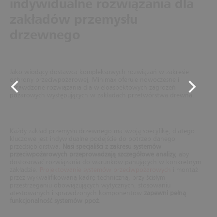
indywidualne rozwiązania dla
zakładów przemysłu
drzewnego
Jako wiodący dostawca kompleksowych rozwiązań w zakresie
ochrony przeciwpożarowej, Minimax oferuje nowoczesne i
sprawdzone rozwiązania dla wieloaspektowych zagrożeń
pożarowych występujących w zakładach przetwórstwa drewna.
Każdy zakład przemysłu drzewnego ma swoją specyfikę, dlatego
kluczowe jest indywidualne podejście do potrzeb danego
przedsiębiorstwa.
Nasi specjaliści z zakresu systemów
przeciwpożarowych przeprowadzają szczegółowe analizy,
aby
dostosować rozwiązania do warunków panujących w konkretnym
zakładzie.
Projektowanie systemów przeciwpożarowych
i montaż
przez wykwalifikowaną kadrę techniczną, przy ścisłym
przestrzeganiu obowiązujących wytycznych, stosowaniu
atestowanych i sprawdzonych komponentów
zapewni pełną
funkcjonalność systemów ppoż
.