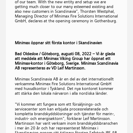
of our team. With the new entity and setup we are
getting much closer to our many esteemed existing and
also new customers in Scandinavia”, Thorsten Westphal,
Managing Director of Minimax Fire Solutions International
GmbH, declares at the opening ceremony in Gothenburg.
Minimax öppnar sitt första kontor i Skandinavien
Bad Oldesloe / Göteborg, augusti 08, 2022 – Vi är glada
att meddela att Minimax Viking Group har öppnat ett
Minimax-kontor i Göteborg, Sverige. Minimax Scandinavia
AB representeras av VD Leif Martinsson.
Minimax Scandinavia AB är en del av det internationellt
verksamma Minimax Fire Solutions International GmbH
med huvudkontor i Tyskland. Det nya kontoret kommer
att stärka den lokala närvaron i alla nordiska länder.
"Vi kommer att fungera som ett försäljnings- och
servicecenter som kan erbjuda processrelaterade och
kompletta brandskyddslösningar och tjänster för marin-,
industri- och energisektorn", förklarar Leif Martinsson.
Martinsson har varit verksam inom brandskyddsbranschen
i mer än 20 år och har representerat Minimax i
Skandinavien genom sitt tidigare företag Safetech IPS AB.