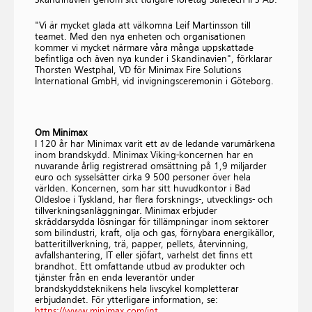
"Vi är mycket glada att välkomna Leif Martinsson till
teamet. Med den nya enheten och organisationen
kommer vi mycket närmare våra många uppskattade
befintliga och även nya kunder i Skandinavien", förklarar
Thorsten Westphal, VD för Minimax Fire Solutions
International GmbH, vid invigningsceremonin i Göteborg.
Om Minimax
I 120 år har Minimax varit ett av de ledande varumärkena
inom brandskydd. Minimax Viking-koncernen har en
nuvarande årlig registrerad omsättning på 1,9 miljarder
euro och sysselsätter cirka 9 500 personer över hela
världen. Koncernen, som har sitt huvudkontor i Bad
Oldesloe i Tyskland, har flera forsknings-, utvecklings- och
tillverkningsanläggningar. Minimax erbjuder
skräddarsydda lösningar för tillämpningar inom sektorer
som bilindustri, kraft, olja och gas, förnybara energikällor,
batteritillverkning, trä, papper, pellets, återvinning,
avfallshantering, IT eller sjöfart, varhelst det finns ett
brandhot. Ett omfattande utbud av produkter och
tjänster från en enda leverantör under
brandskyddsteknikens hela livscykel kompletterar
erbjudandet. För ytterligare information, se:
https://www.minimax.com/int