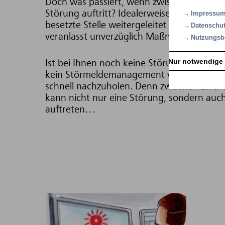
Doch was passiert, wenn zwischen zwei täg
Störung auftritt? Idealerweise wird diese 
Impressu
besetzte Stelle weitergeleitet und der dort
Datenschut
veranlasst unverzüglich Maßnahmen zur B
Nutzungsb
Nur notwendige
Ist bei Ihnen noch keine Störungsweiterm
kein Störmeldemanagement vorhanden, em
schnell nachzuholen. Denn zwischen zwei t
kann nicht nur eine Störung, sondern auch
auftreten…