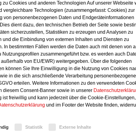
ng zu Cookies und anderen Technologien Auf unserer Webseite
d vergleichbare Technologien (zusammengefasst: Cookies) zur
ng von personenbezogenen Daten und Endgeräteinformationen
Dies dient dazu, den technischen Betrieb der Seite sowie best
täten sicherzustellen, Statistiken zu erzeugen und Analysen zu
 und die Einbindung von externen Inhalten und Diensten zu
. In bestimmten Fällen werden die Daten auch mit denen von 
u Nutzungsprofilen zusammengeführt bzw. es werden auch Dat
ch außerhalb von EU/EWR) weitergegeben. Über die folgenden
Lösung
en können Sie Ihre Einwilligung in die Nutzung von Cookies n
ie in die sich anschließende Verarbeitung personenbezogene
ge
automatisch
Die Weiterleitung von S
SGVO erteilen. Weitere Informationen zu den verwendeten Coo
schlossenen Schieber
einer ständig besetzten 
in diesem Consent-Banner sowie in unserer
Datenschutzerklär
? Dann nutzen Sie
mögliche Störungen und 
 ist freiwillig und kann jederzeit über die Cookie-Einstellungen,
chen Monitorings und
Deshalb erlaubt die Rich
atenschutzerklärung
und im Footer der Website finden, widerru
icht mehr jede einzelne
täglichen Kontrollen entf
 Blick auf das Display
Verfügen Sie in Ihrem Be
ndig
Statistik
Externe Inhalte
Zugang zu einer hausint