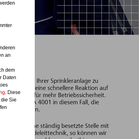
 werden
immter
anderen
en an
ach dem
r Daten
törmeldungen Ihrer Sprinkleranlage zu
kies
Stelle erlaubt eine schnellere Reaktion auf
ung
. Diese
sorgt somit für mehr Betriebssicherheit.
 die Sie
tlinie VdS CEA 4001 in diesem Fall, die
fen
allen zu lassen.
trieb über eine ständig besetzte Stelle mit
ernen Gebäudeleittechnik, so können wir