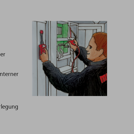
ner
interner
rlegung