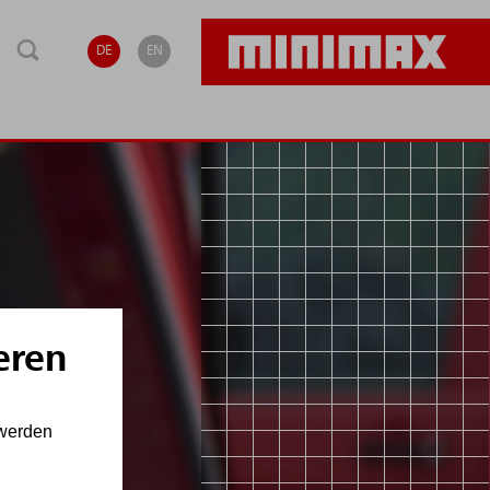
DE
EN
eren
 werden