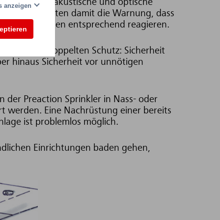
diglich eine akustische und optische
ls anzeigen
öst. Sie erhalten damit die Warnung, dass
t ist, und können entsprechend reagieren.
zeptieren
prinkler für doppelten Schutz: Sicherheit
ber hinaus Sicherheit vor unnötigen
 der Preaction Sprinkler in Nass- oder
ert werden. Eine Nachrüstung einer bereits
lage ist problemlos möglich.
ndlichen Einrichtungen baden gehen,