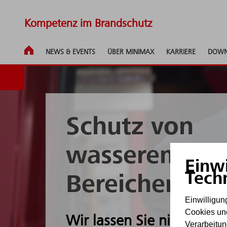
Kompetenz im Brandschutz
NEWS & EVENTS
ÜBER MINIMAX
KARRIERE
DOWN
Schutz von
wasserempfin
Einw
Tech
Bereichen
Einwilligu
Cookies un
Wir lassen Sie nicht im R
Verarbeitu