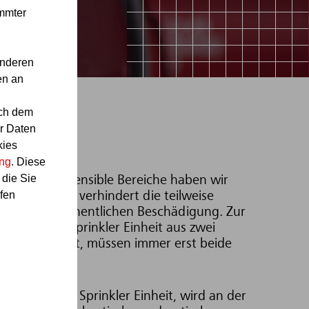
immter
anderen
en an
ach dem
r Daten
kies
ung
. Diese
 die Sie
ndliche und sensible Bereiche haben wir
fen
ntwickelt. Er verhindert die teilweise
 einer versehentlichen Beschädigung. Zur
 Preaction Sprinkler Einheit aus zwei
wasser austritt, müssen immer erst beide
auslösen.
der Preaction Sprinkler Einheit, wird an der