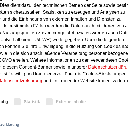
Dies dient dazu, den technischen Betrieb der Seite sowie best
täten sicherzustellen, Statistiken zu erzeugen und Analysen zu
 und die Einbindung von externen Inhalten und Diensten zu
. In bestimmten Fällen werden die Daten auch mit denen von 
u Nutzungsprofilen zusammengeführt bzw. es werden auch Dat
ch außerhalb von EU/EWR) weitergegeben. Über die folgenden
en können Sie Ihre Einwilligung in die Nutzung von Cookies n
ie in die sich anschließende Verarbeitung personenbezogene
SGVO erteilen. Weitere Informationen zu den verwendeten Coo
Lösung
in diesem Consent-Banner sowie in unserer
Datenschutzerklär
 ist freiwillig und kann jederzeit über die Cookie-Einstellungen,
cht geht manchmal etwas
Speziell für wasserempfi
atenschutzerklärung
und im Footer der Website finden, widerru
leider gravierend
den Preaction Sprinkler e
schwerwiegenden Folgen
Absicherung besteht jede
, z.B. bei Arbeiten an
Sprinklern: Bevor Lösch
ndig
Statistik
Externe Inhalte
eraustritt und damit zu
Sprinkler einer Einheit 
ommen. Insbesondere in
en kann dies ärgerliche
m
wa den Ausfall der EDV-
Öffnet nur ein Sprinkler 
zerklärung