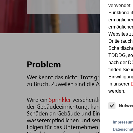
verwendet. 
Funktionali
ermöglichen
ermöglichen
Websites z
Dritte (au
Schaltfläch
TDDDG, sow
nach der D
Problem
finden Sie 
Einwilligung
Wer kennt das nicht: Trotz größter Vorsi
in unserer
D
zu Bruch. Zuweilen sind die Auswirkungen 
werden.
Wird ein
Sprinkler
versehentlich beschädigt
Notwe
der Gebäudeeinrichtung, kann es zum Wass
Schäden an Gebäude und Einrichtungen k
wasserempfindlichen und sensiblen Bereich
Impressu
Folgen für das Unternehmen haben, wie et
Datenschut