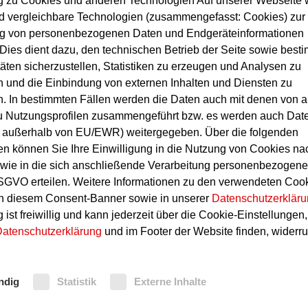
ng zu Cookies und anderen Technologien Auf unserer Webseite
d vergleichbare Technologien (zusammengefasst: Cookies) zur
ng von personenbezogenen Daten und Endgeräteinformationen
Dies dient dazu, den technischen Betrieb der Seite sowie best
täten sicherzustellen, Statistiken zu erzeugen und Analysen zu
 und die Einbindung von externen Inhalten und Diensten zu
. In bestimmten Fällen werden die Daten auch mit denen von 
u Nutzungsprofilen zusammengeführt bzw. es werden auch Dat
ch außerhalb von EU/EWR) weitergegeben. Über die folgenden
en können Sie Ihre Einwilligung in die Nutzung von Cookies n
ie in die sich anschließende Verarbeitung personenbezogene
SGVO erteilen. Weitere Informationen zu den verwendeten Coo
in diesem Consent-Banner sowie in unserer
Datenschutzerklär
lwerken ist gekennzeichnet durch komplexe
 ist freiwillig und kann jederzeit über die Cookie-Einstellungen,
n zum Zerkleinern und Separieren, Trocknen und Erhi
atenschutzerklärung
und im Footer der Website finden, widerru
itungsbereiche sind durch verschiedenartige mechanis
ander verbunden, um ein effizientes Handling der
inaus existieren in Nahrungsmittelwerken oftmals
 Energiegebäuden mit Turbinen und Transformatoren 
ndig
Statistik
Externe Inhalte
rverräumen reichen können.