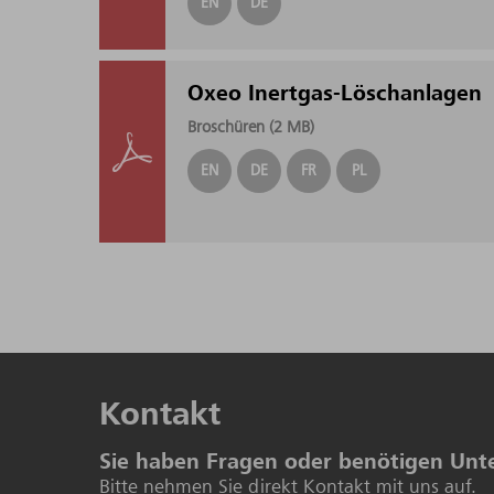
EN
DE
Oxeo Inertgas-Löschanlagen
Broschüren (
2 MB
)
EN
DE
FR
PL
Kontakt
Sie haben Fragen oder benötigen Unt
Bitte nehmen Sie direkt Kontakt mit uns auf.