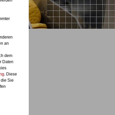
 werden
immter
anderen
en an
ach dem
r Daten
kies
ung
. Diese
 die Sie
tzen
fen
che
über