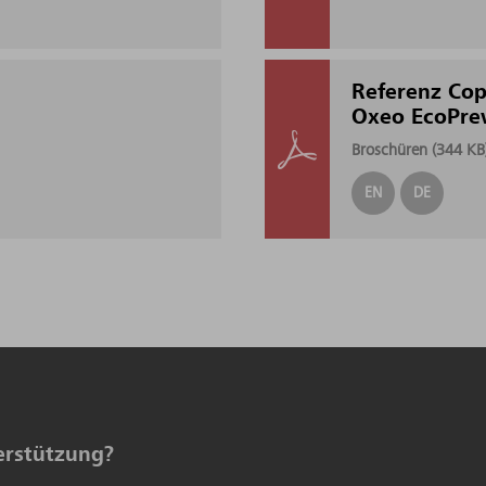
Referenz Cop
Oxeo EcoPre
Broschüren (
344 KB
EN
DE
erstützung?