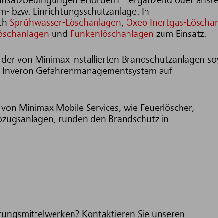
 Einsatzbedingungen erfordern – ergänzend oder anste
m- bzw. Einrichtungsschutzanlage. In
uch
Sprühwasser-Löschanlagen
,
Oxeo Inertgas-Löscha
öschanlagen
und
Funkenlöschanlagen
zum Einsatz.
er von Minimax installierten Brandschutzanlagen so
s Inveron Gefahrenmanagementsystem auf
von Minimax Mobile Services, wie Feuerlöscher,
ugsanlagen, runden den Brandschutz in
rungsmittelwerken? Kontaktieren Sie unseren