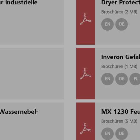
 industrielle
Dryer Protect
Broschüren (
2 MB
)
EN
DE
Inveron Gef
Broschüren (
1 MB
)
EN
DE
PL
Wassernebel-
MX 1230 Feu
Broschüren (
5 MB
)
EN
DE