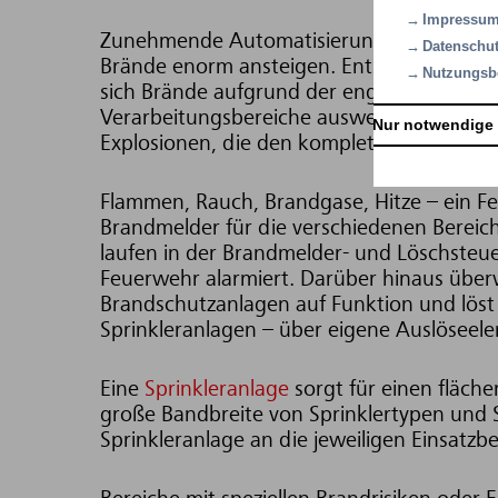
Impressu
Zunehmende Automatisierung und immer hö
Datenschut
Brände enorm ansteigen. Entstehen im Pr
Nutzungsb
sich Brände aufgrund der engen Vernetzun
Verarbeitungsbereiche ausweiten. Die Ents
Nur notwendige
Explosionen, die den kompletten Produkti
Flammen, Rauch, Brandgase, Hitze – ein Feu
Brandmelder für die verschiedenen Bereic
laufen in der Brandmelder- und Löschsteu
Feuerwehr alarmiert. Darüber hinaus überw
Brandschutzanlagen auf Funktion und löst 
Sprinkleranlagen – über eigene Auslöseele
Eine
Sprinkleranlage
sorgt für einen fläc
große Bandbreite von Sprinklertypen und S
Sprinkleranlage an die jeweiligen Einsatz