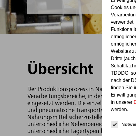
Einwilligu
Cookies un
Verarbeitu
verwendet. 
Funktionali
ermöglichen
ermöglichen
Websites z
Dritte (au
Übersicht
Schaltfläch
TDDDG, sow
nach der D
finden Sie 
Der Produktionsprozess in Nahrungsmitte
Einwilligung
Verarbeitungsbereiche, in denen Maschine
in unserer
D
eingesetzt werden. Die einzelnen Verarbe
werden.
und pneumatische Transportsysteme mitein
Nahrungsmittel sicherzustellen. Darüber h
unterschiedliche Nebenbereiche, die von
Notwe
unterschiedliche Lagertypen bis hin zu Se