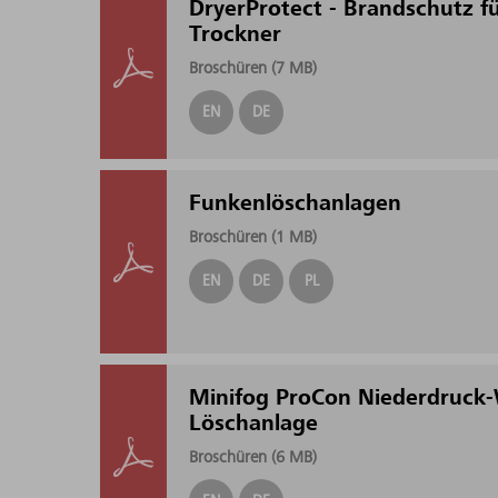
DryerProtect - Brandschutz für
Trockner
Broschüren (
7 MB
)
EN
DE
Funkenlöschanlagen
Broschüren (
1 MB
)
EN
DE
PL
Minifog ProCon Niederdruck-
Löschanlage
Broschüren (
6 MB
)