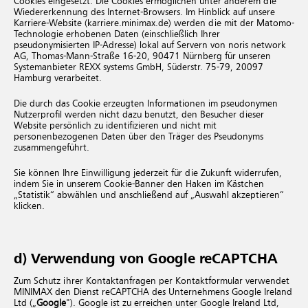
Cookies eingesetzt. Die Cookies ermöglichen unter anderem die
Wiedererkennung des Internet-Browsers. Im Hinblick auf unsere
Karriere-Website (karriere.minimax.de) werden die mit der Matomo-
Technologie erhobenen Daten (einschließlich Ihrer
pseudonymisierten IP-Adresse) lokal auf Servern von noris network
AG, Thomas-Mann-Straße 16-20, 90471 Nürnberg für unseren
Systemanbieter REXX systems GmbH, Süderstr. 75-79, 20097
Hamburg verarbeitet.
Die durch das Cookie erzeugten Informationen im pseudonymen
Nutzerprofil werden nicht dazu benutzt, den Besucher dieser
Website persönlich zu identifizieren und nicht mit
personenbezogenen Daten über den Träger des Pseudonyms
zusammengeführt.
Sie können Ihre Einwilligung jederzeit für die Zukunft widerrufen,
indem Sie in unserem Cookie-Banner den Haken im Kästchen
„Statistik“ abwählen und anschließend auf „Auswahl akzeptieren“
klicken.
d) Verwendung von Google reCAPTCHA
Zum Schutz ihrer Kontaktanfragen per Kontaktformular verwendet
MINIMAX den Dienst reCAPTCHA des Unternehmens Google Ireland
Ltd („
Google
"). Google ist zu erreichen unter Google Ireland Ltd,