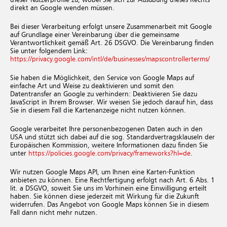
dieser Nutzerprofile zu, wobei Sie sich zur Ausübung dieses Rechts
direkt an Google wenden müssen.
Bei dieser Verarbeitung erfolgt unsere Zusammenarbeit mit Google
auf Grundlage einer Vereinbarung über die gemeinsame
Verantwortlichkeit gemäß Art. 26 DSGVO. Die Vereinbarung finden
Sie unter folgendem Link:
https://privacy.google.com/intl/de/businesses/mapscontrollerterms/
Sie haben die Möglichkeit, den Service von Google Maps auf
einfache Art und Weise zu deaktivieren und somit den
Datentransfer an Google zu verhindern: Deaktivieren Sie dazu
JavaScript in Ihrem Browser. Wir weisen Sie jedoch darauf hin, dass
Sie in diesem Fall die Kartenanzeige nicht nutzen können.
Google verarbeitet Ihre personenbezogenen Daten auch in den
USA und stützt sich dabei auf die sog. Standardvertragsklauseln der
Europäischen Kommission, weitere Informationen dazu finden Sie
unter
https://policies.google.com/privacy/frameworks?hl=de
.
Wir nutzen Google Maps API, um Ihnen eine Karten-Funktion
anbieten zu können. Eine Rechtfertigung erfolgt nach Art. 6 Abs. 1
lit. a DSGVO, soweit Sie uns im Vorhinein eine Einwilligung erteilt
haben. Sie können diese jederzeit mit Wirkung für die Zukunft
widerrufen. Das Angebot von Google Maps können Sie in diesem
Fall dann nicht mehr nutzen.