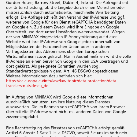
Gordon House, Barrow Street, Dublin 4, Ireland. Die Abfrage dient
der Unterscheidung, ob die Eingabe durch einen Menschen oder
missbräuchlich durch automatisierte, maschinelle Verarbeitung
erfolgt. Die Abfrage schließt den Versand der IP-Adresse und ggf.
weiterer von Google für den Dienst reCAPTCHA benötigter Daten
an Google ein. Zu diesem Zweck wird Ihre Eingabe an Google
übermittelt und dort unter Umständen weiterverwendet. Wegen
der von MINIMAX eingesetzten IP-Anonymisierung auf dieser
Website wird Ihre IP-Adresse von Google jedoch innerhalb von
Mitgliedstaaten der Europäischen Union oder in anderen
Vertragsstaaten des Abkommens über den Europäischen
Wirtschaftsraum zuvor gekürzt. Nur in Ausnahmefällen wird die volle
IP-Adresse an einen Server von Google in den USA übertragen und
dort gekürzt. Als geeignete Garantien wurden sog.
Standardvertragsklauseln gem. Art. 46 DSGVO abgeschlossen.
Weitere Informationen dazu befinden sich hier:
https://ec.europa.eu/info/law/law-topic/data-protection/data-
transfers-outside-eu_de.
Im Auftrag von MINIMAX wird Google diese Informationen
ausschließlich benutzen, um Ihre Nutzung dieses Dienstes
auszuwerten. Die im Rahmen von reCAPTCHA von Ihrem Browser
übermittelte IP-Adresse wird nicht mit anderen Daten von Google
zusammengeführt.
Eine Rechtfertigung des Einsatzes von reCAPTCHA erfolgt gemäß
Artikel 6 Absatz 1 Satz 1 lit. a DSGVO, soweit Sie uns im Vorhinein