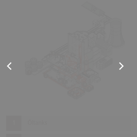
8
9
10
7
1
2
3
6
5
4
Öltanks