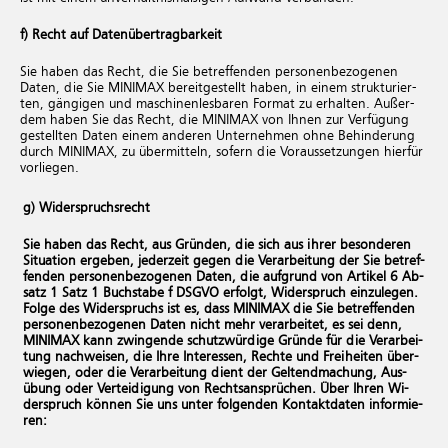
f) Recht auf Da­ten­über­trag­bar­keit
Sie haben das Recht, die Sie be­tref­fen­den per­so­nen­be­zo­ge­nen
Daten, die Sie MINIMAX be­reit­ge­stellt haben, in einem struk­tu­rier­
ten, gän­gi­gen und ma­schi­nen­les­ba­ren For­mat zu er­hal­ten. Au­ßer­
dem haben Sie das Recht, die MINIMAX von Ihnen zur Ver­fü­gung
ge­stell­ten Daten einem an­de­ren Un­ter­neh­men ohne Be­hin­de­rung
durch MINIMAX, zu über­mit­teln, so­fern die Vor­aus­set­zun­gen hier­für
vor­lie­gen.
g) Wi­der­spruchs­recht
Sie haben das Recht, aus Grün­den, die sich aus ihrer be­son­de­ren
Si­tua­ti­on er­ge­ben, je­der­zeit gegen die Ver­ar­bei­tung der Sie be­tref­
fen­den per­so­nen­be­zo­ge­nen Daten, die auf­grund von Ar­ti­kel 6 Ab­
satz 1 Satz 1 Buch­sta­be f DSGVO er­folgt, Wi­der­spruch ein­zu­le­gen.
Folge des Wi­der­spruchs ist es, dass MINIMAX die Sie be­tref­fen­den
per­so­nen­be­zo­ge­nen Daten nicht mehr ver­ar­bei­tet, es sei denn,
MINIMAX kann zwin­gen­de schutz­wür­di­ge Grün­de für die Ver­ar­bei­
tung nach­wei­sen, die Ihre In­ter­es­sen, Rech­te und Frei­hei­ten über­
wie­gen, oder die Ver­ar­bei­tung dient der Gel­tend­ma­chung, Aus­
übung oder Ver­tei­di­gung von Rechts­an­sprü­chen. Über Ihren Wi­
der­spruch kön­nen Sie uns unter fol­gen­den Kon­takt­da­ten in­for­mie­
ren: