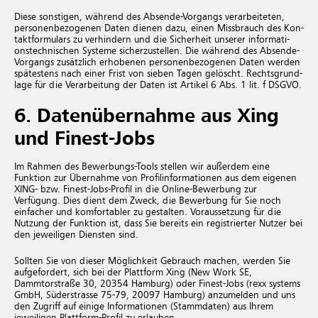
Diese sons­ti­gen, wäh­rend des Ab­sen­de-Vor­gangs ver­ar­bei­te­ten,
per­so­nen­be­zo­ge­nen Daten die­nen dazu, einen Miss­brauch des Kon­
takt­for­mu­lars zu ver­hin­dern und die Si­cher­heit un­se­rer in­for­ma­ti­
ons­tech­ni­schen Sys­te­me si­cher­zu­stel­len. Die wäh­rend des Ab­sen­de-
Vor­gangs zu­sätz­lich er­ho­be­nen per­so­nen­be­zo­ge­nen Daten wer­den
spä­tes­tens nach einer Frist von sie­ben Tagen ge­löscht. Rechts­grund­
la­ge für die Ver­ar­bei­tung der Daten ist Ar­ti­kel 6 Ab­s. 1 lit. f DSGVO.
6. Datenübernahme aus Xing
und Finest-Jobs
Im Rahmen des Bewerbungs-Tools stellen wir außerdem eine
Funktion zur Übernahme von Profilinformationen aus dem eigenen
XING- bzw. Finest-Jobs-Profil in die Online-Bewerbung zur
Verfügung. Dies dient dem Zweck, die Bewerbung für Sie noch
einfacher und komfortabler zu gestalten. Voraussetzung für die
Nutzung der Funktion ist, dass Sie bereits ein registrierter Nutzer bei
den jeweiligen Diensten sind.
Sollten Sie von dieser Möglichkeit Gebrauch machen, werden Sie
aufgefordert, sich bei der Plattform Xing (New Work SE,
Dammtorstraße 30, 20354 Hamburg) oder Finest-Jobs (rexx systems
GmbH, Süderstrasse 75-79, 20097 Hamburg) anzumelden und uns
den Zugriff auf einige Informationen (Stammdaten) aus Ihrem
jeweiligen Plattform-Profil zu erlauben.