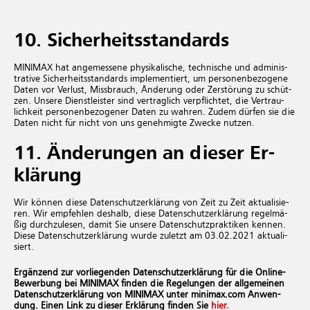
10. Si­cher­heits­stan­dards
MINIMAX hat an­ge­mes­se­ne phy­si­ka­li­sche, tech­ni­sche und ad­mi­nis­
tra­ti­ve Si­cher­heits­stan­dards im­ple­men­tiert, um per­so­nen­be­zo­ge­ne
Daten vor Ver­lust, Miss­brauch, Än­de­rung oder Zer­stö­rung zu schüt­
zen. Un­se­re Dienst­leis­ter sind ver­trag­lich ver­pflich­tet, die Ver­trau­
lich­keit per­so­nen­be­zo­ge­ner Daten zu wah­ren. Zudem dür­fen sie die
Daten nicht für nicht von uns ge­neh­mig­te Zwe­cke nut­zen.
11. Än­de­run­gen an die­ser Er­
klä­rung
Wir kön­nen diese Da­ten­schut­z­er­klä­rung von Zeit zu Zeit ak­tua­li­sie­
ren. Wir emp­feh­len des­halb, diese Da­ten­schut­z­er­klä­rung re­gel­mä­
ßig durch­zu­le­sen, damit Sie un­se­re Da­ten­schutz­prak­ti­ken ken­nen.
Diese Da­ten­schut­z­er­klä­rung wurde zu­letzt am 03.02.2021 ak­tua­li­
siert.
Er­gän­zend zur vor­lie­gen­den Da­ten­schut­z­er­klä­rung für die On­line-
Be­wer­bung bei MINIMAX fin­den die Re­ge­lun­gen der all­ge­mei­nen
Da­ten­schut­z­er­klä­rung von MINIMAX unter mi­ni­max.com An­wen­
dung. Einen Link zu die­ser Er­klä­rung fin­den Sie
hier.