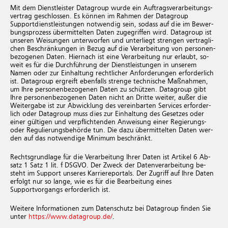
Mit dem Dienstleister Datagroup wurde ein Auf­trags­ver­ar­bei­tungs­
ver­trag geschlossen. Es können im Rah­men der Datagroup
Supportdienstleistungen notwendig sein, sodass auf die im Be­wer­
bungs­pro­zes­s über­mit­tel­ten Daten zugegriffen wird. Datagroup ist
un­se­ren Wei­sun­gen un­ter­wor­fen und un­ter­liegt stren­gen ver­trag­li­
chen Be­schrän­kun­gen in Bezug auf die Ver­ar­bei­tung von per­so­nen­
be­zo­ge­nen Daten. Hier­nach ist eine Ver­ar­bei­tung nur er­laubt, so­
weit es für die Durch­füh­rung der Dienst­leis­tun­gen in un­se­rem
Namen oder zur Ein­hal­tung recht­li­cher An­for­de­run­gen er­for­der­lich
ist. Datagroup er­greift eben­falls stren­ge tech­ni­sche Maß­nah­men,
um Ihre per­so­nen­be­zo­ge­nen Daten zu schüt­zen. Datagroup gibt
Ihre per­so­nen­be­zo­ge­nen Daten nicht an Drit­te wei­ter, außer die
Wei­ter­ga­be ist zur Ab­wick­lung des ver­ein­bar­ten Ser­vices er­for­der­
lich oder Datagroup muss dies zur Ein­hal­tung des Ge­set­zes oder
einer gül­ti­gen und ver­pflich­ten­den An­wei­sung einer Re­gie­rungs-
oder Re­gu­lie­rungs­be­hör­de tun. Die dazu über­mit­tel­ten Daten wer­
den auf das not­wen­di­ge Mi­ni­mum be­schränkt.
Rechts­grund­la­ge für die Ver­ar­bei­tung Ihrer Daten ist Ar­ti­kel 6 Ab­
satz 1 Satz 1 lit. f DSGVO. Der Zweck der Da­ten­ver­ar­bei­tung be­
steht im Support un­se­res Kar­rie­re­por­tals. Der Zugriff auf Ihre Daten
erfolgt nur so lange, wie es für die Bearbeitung eines
Supportvorgangs er­for­der­lich ist.
Wei­te­re In­for­ma­tio­nen zum Da­ten­schutz bei Datagroup fin­den Sie
unter
https://www.datagroup.de/
.