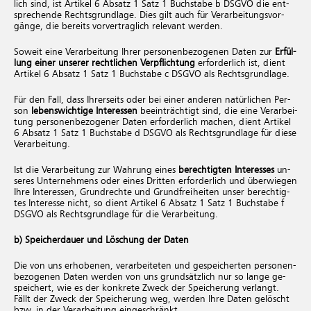
lich sind, ist Ar­ti­kel 6 Ab­satz 1 Satz 1 Buch­sta­be b DSGVO die ent­
spre­chen­de Rechts­grund­la­ge. Dies gilt auch für Ver­ar­bei­tungs­vor­
gän­ge, die be­reits vor­ver­trag­lich re­le­vant wer­den.
So­weit eine Ver­ar­bei­tung Ihrer per­so­nen­be­zo­ge­nen Daten zur
Er­fül­
lung einer un­se­rer recht­li­chen Ver­pflich­tung
er­for­der­lich ist, dient
Ar­ti­kel 6 Ab­satz 1 Satz 1 Buch­sta­be c DSGVO als Rechts­grund­la­ge.
Für den Fall, dass Ih­rer­seits oder bei einer an­de­ren na­tür­li­chen Per­
son
le­bens­wich­ti­ge In­ter­es­sen
be­ein­träch­tigt sind, die eine Ver­ar­bei­
tung per­so­nen­be­zo­ge­ner Daten er­for­der­lich ma­chen, dient Ar­ti­kel
6 Ab­satz 1 Satz 1 Buch­sta­be d DSGVO als Rechts­grund­la­ge für diese
Ver­ar­bei­tung.
Ist die Ver­ar­bei­tung zur Wah­rung eines
be­rech­tig­ten In­ter­es­ses
un­
se­res Un­ter­neh­mens oder eines Drit­ten er­for­der­lich und über­wie­gen
Ihre In­ter­es­sen, Grund­rech­te und Grund­frei­hei­ten unser be­rech­tig­
tes In­ter­es­se nicht, so dient Ar­ti­kel 6 Ab­satz 1 Satz 1 Buch­sta­be f
DSGVO als Rechts­grund­la­ge für die Ver­ar­bei­tung.
b) Spei­cherdau­er und Lö­schung der Daten
Die von uns er­ho­be­nen, ver­ar­bei­te­ten und ge­spei­cher­ten per­so­nen­
be­zo­ge­nen Daten wer­den von uns grund­sätz­lich nur so lange ge­
spei­chert, wie es der kon­kre­te Zweck der Spei­che­rung ver­langt.
Fällt der Zweck der Spei­che­rung weg, wer­den Ihre Daten ge­löscht
bzw. in der Ver­ar­bei­tung ein­ge­schränkt.