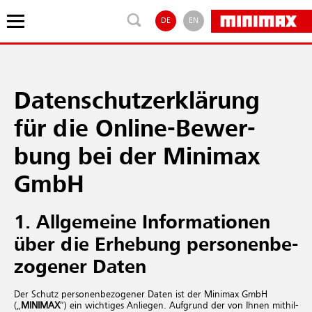
DE
EN
Da­ten­schut­z­er­klä­rung
für die On­line-Be­wer­
bung bei der Minimax
GmbH
1. All­ge­mei­ne In­for­ma­tio­nen
über die Er­he­bung per­so­nen­be­
zo­ge­ner Daten
Der Schutz per­so­nen­be­zo­ge­ner Daten ist der Minimax GmbH
(„
MINIMAX
“) ein wich­ti­ges An­lie­gen. Auf­grund der von Ihnen mit­hil­