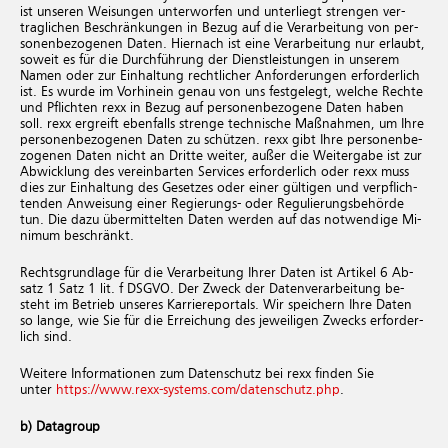
ist un­se­ren Wei­sun­gen un­ter­wor­fen und un­ter­liegt stren­gen ver­
trag­li­chen Be­schrän­kun­gen in Bezug auf die Ver­ar­bei­tung von per­
so­nen­be­zo­ge­nen Daten. Hier­nach ist eine Ver­ar­bei­tung nur er­laubt,
so­weit es für die Durch­füh­rung der Dienst­leis­tun­gen in un­se­rem
Namen oder zur Ein­hal­tung recht­li­cher An­for­de­run­gen er­for­der­lich
ist. Es wurde im Vor­hin­ein genau von uns fest­ge­legt, wel­che Rech­te
und Pflich­ten rexx in Bezug auf per­so­nen­be­zo­ge­ne Daten haben
soll. rexx er­greift eben­falls stren­ge tech­ni­sche Maß­nah­men, um Ihre
per­so­nen­be­zo­ge­nen Daten zu schüt­zen. rexx gibt Ihre per­so­nen­be­
zo­ge­nen Daten nicht an Drit­te wei­ter, außer die Wei­ter­ga­be ist zur
Ab­wick­lung des ver­ein­bar­ten Ser­vices er­for­der­lich oder rexx muss
dies zur Ein­hal­tung des Ge­set­zes oder einer gül­ti­gen und ver­pflich­
ten­den An­wei­sung einer Re­gie­rungs- oder Re­gu­lie­rungs­be­hör­de
tun. Die dazu über­mit­tel­ten Daten wer­den auf das not­wen­di­ge Mi­
ni­mum be­schränkt.
Rechts­grund­la­ge für die Ver­ar­bei­tung Ihrer Daten ist Ar­ti­kel 6 Ab­
satz 1 Satz 1 lit. f DSGVO. Der Zweck der Da­ten­ver­ar­bei­tung be­
steht im Be­trieb un­se­res Kar­rie­re­por­tals. Wir spei­chern Ihre Daten
so lange, wie Sie für die Er­rei­chung des je­wei­li­gen Zwecks er­for­der­
lich sind.
Wei­te­re In­for­ma­tio­nen zum Da­ten­schutz bei rexx fin­den Sie
unter
https://​www.​rexx-​systems.​com/​datenschutz.​php
.
b) Datagroup