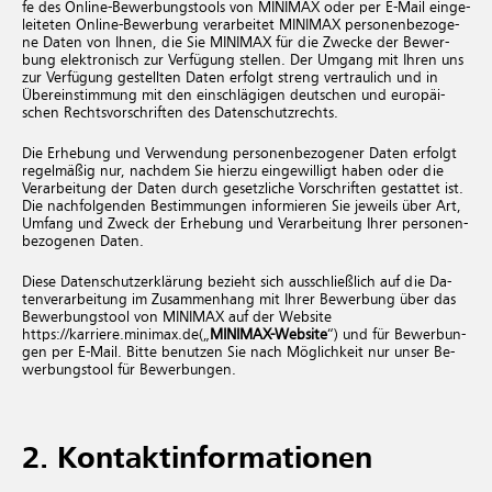
fe des On­line-Be­wer­bungs­tools von MINIMAX oder per E-Mail ein­ge­
lei­te­ten On­line-Be­wer­bung ver­ar­bei­tet MINIMAX per­so­nen­be­zo­ge­
ne Daten von Ihnen, die Sie MINIMAX für die Zwe­cke der Be­wer­
bung elek­tro­nisch zur Ver­fü­gung stel­len. Der Um­gang mit Ihren uns
zur Ver­fü­gung ge­stell­ten Daten er­folgt streng ver­trau­lich und in
Über­ein­stim­mung mit den ein­schlä­gi­gen deut­schen und eu­ro­päi­
schen Rechts­vor­schrif­ten des Da­ten­schutz­rechts.
Die Er­he­bung und Ver­wen­dung per­so­nen­be­zo­ge­ner Daten er­folgt
re­gel­mä­ßig nur, nach­dem Sie hier­zu ein­ge­wil­ligt haben oder die
Ver­ar­bei­tung der Daten durch ge­setz­li­che Vor­schrif­ten ge­stat­tet ist.
Die nach­fol­gen­den Be­stim­mun­gen in­for­mie­ren Sie je­weils über Art,
Um­fang und Zweck der Er­he­bung und Ver­ar­bei­tung Ihrer per­so­nen­
be­zo­ge­nen Daten.
Diese Da­ten­schut­z­er­klä­rung be­zieht sich aus­schlie­ß­lich auf die Da­
ten­ver­ar­bei­tung im Zu­sam­men­hang mit Ihrer Be­wer­bung über das
Be­wer­bungs­tool von MINIMAX auf der Web­site
https://karriere.minimax.de(„
MINIMAX-Web­site
“) und für Be­wer­bun­
gen per E-Mail. Bitte be­nut­zen Sie nach Mög­lich­keit nur unser Be­
wer­bungs­tool für Be­wer­bun­gen.
2. Kon­takt­in­for­ma­tio­nen