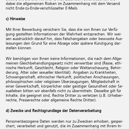
dabei die allgemeinen Risiken im Zusammenhang mit dem Versand
nicht Ende-zu-Ende-verschlüsselter E-Mails.
c) Hinweise
Mit Ihrer Be­wer­bung ver­si­chern Sie, dass die von Ihnen zur Ver­fü­
gung ge­stell­ten In­for­ma­tio­nen der Wahr­heit ent­spre­chen. Wir wei­
sen aus­drück­lich dar­auf hin, dass Falsch­an­ga­ben oder be­wuss­te Aus­
las­sun­gen den Grund für eine Ab­sa­ge oder spä­te­re Kün­di­gung dar­
stel­len kön­nen.
Wir be­nö­ti­gen von Ihnen keine In­for­ma­tio­nen, die nach dem All­ge­
mei­nen Gleich­be­hand­lungs­ge­setz nicht ver­wert­bar sind (Rasse, eth­
ni­sche Her­kunft, Ge­schlecht, Re­li­gi­on oder Welt­an­schau­ung, Be­hin­
de­rung, Alter oder se­xu­el­ler Iden­ti­tät). An­ga­ben zu Krank­hei­ten,
Schwan­ger­schaft, eth­ni­scher Her­kunft, po­li­ti­schen An­schau­un­gen,
phi­lo­so­phi­schen oder re­li­giö­sen Über­zeu­gun­gen, Mit­glied­schaft in
einer Ge­werk­schaft, kör­per­li­cher oder geis­ti­ger Ge­sund­heit oder Se­
xu­al­le­ben bit­ten wir eben­falls nicht zu über­mit­teln. Das­sel­be gilt für
In­hal­te, die ge­eig­net sind, Rech­te Drit­ter zu ver­let­zen (z.B. Ur­he­ber­
rech­te, Pres­se­rech­te oder all­ge­mei­ne Rech­te Drit­ter).
d) Zwecke und Rechtsgrundlage der Datenverarbeitung
Per­so­nen­be­zo­ge­ne Daten wer­den nur zu Zwe­cken er­ho­ben, ge­spei­
chert, ver­ar­bei­tet und ge­nutzt, die im Zu­sam­men­hang mit Ihrem In­