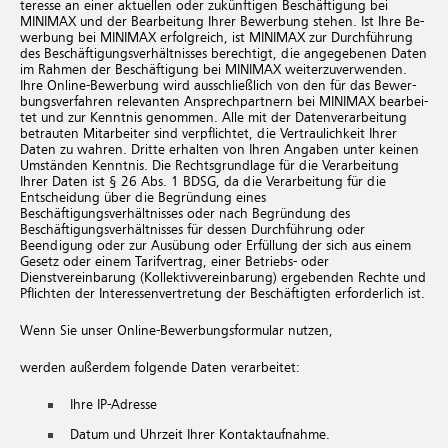
ter­es­se an einer ak­tu­el­len oder zu­künf­ti­gen Be­schäf­ti­gung bei
MINIMAX und der Be­ar­bei­tung Ihrer Be­wer­bung ste­hen. Ist Ihre Be­
wer­bung bei MINIMAX er­folg­reich, ist MINIMAX zur Durch­füh­rung
des Be­schäf­ti­gungs­ver­hält­nis­ses be­rech­tigt, die an­ge­ge­be­nen Daten
im Rah­men der Be­schäf­ti­gung bei MINIMAX wei­ter­zu­ver­wen­den.
Ihre On­line-Be­wer­bung wird aus­schlie­ß­lich von den für das Be­wer­
bungs­ver­fah­ren re­le­van­ten An­sprech­part­nern bei MINIMAX be­ar­bei­
tet und zur Kennt­nis ge­nom­men. Alle mit der Da­ten­ver­ar­bei­tung
be­trau­ten Mit­ar­bei­ter sind ver­pflich­tet, die Ver­trau­lich­keit Ihrer
Daten zu wah­ren. Drit­te er­hal­ten von Ihren An­ga­ben unter kei­nen
Um­stän­den Kennt­nis. Die Rechts­grund­la­ge für die Ver­ar­bei­tung
Ihrer Daten ist § 26 Abs. 1 BDSG, da die Ver­ar­bei­tung für die
Entscheidung über die Begründung eines
Beschäftigungsverhältnisses oder nach Begründung des
Beschäftigungsverhältnisses für dessen Durchführung oder
Beendigung oder zur Ausübung oder Erfüllung der sich aus einem
Gesetz oder einem Tarifvertrag, einer Betriebs- oder
Dienstvereinbarung (Kollektivvereinbarung) ergebenden Rechte und
Pflichten der Interessenvertretung der Beschäftigten erforderlich ist.
Wenn Sie unser Online-Bewerbungsformular nut­zen,
werden außerdem folgende Daten verarbeitet:
Ihre IP-Adresse
Datum und Uhrzeit Ihrer Kontaktaufnahme.