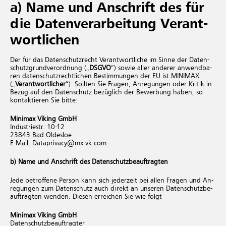
a) Name und An­schrift des für
die Da­ten­ver­ar­bei­tung Ver­ant­
wort­li­chen
Der für das Da­ten­schutz­recht Ver­ant­wort­li­che im Sinne der Da­ten­
schutz­grund­ver­ord­nung („
DSGVO
“) sowie aller an­de­rer an­wend­ba­
ren da­ten­schutz­recht­li­chen Be­stim­mun­gen der EU ist MINIMAX
(„
Ver­ant­wort­li­cher
“). Soll­ten Sie Fra­gen, An­re­gun­gen oder Kri­tik in
Bezug auf den Da­ten­schutz be­züg­lich der Be­wer­bung haben, so
kon­tak­tie­ren Sie bitte:
Minimax Viking GmbH
In­dus­trie­str. 10-12
23843 Bad Ol­des­loe
E-Mail: Da­ta­pri­va­cy@​mx-​vk.​com
b) Name und An­schrift des Da­ten­schutz­be­auf­trag­ten
Jede be­trof­fe­ne Per­son kann sich je­der­zeit bei allen Fra­gen und An­
re­gun­gen zum Da­ten­schutz auch di­rekt an un­se­ren Da­ten­schutz­be­
auf­trag­ten wen­den. Die­sen er­rei­chen Sie wie folgt
Minimax Viking GmbH
Da­ten­schutz­be­auf­trag­ter