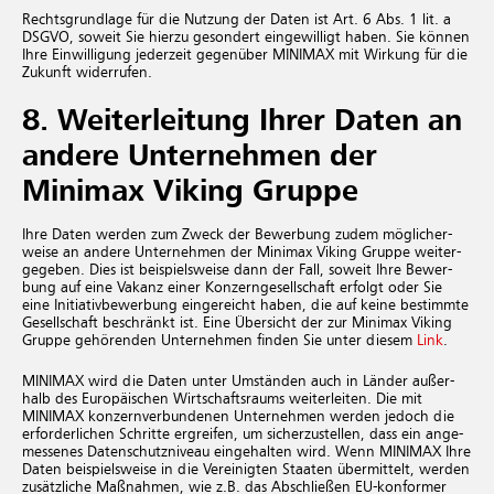
Rechtsgrundlage für die Nutzung der Daten ist Art. 6 Abs. 1 lit. a
DSGVO, soweit Sie hierzu gesondert eingewilligt haben. Sie können
Ihre Einwilligung jederzeit gegenüber MINIMAX mit Wirkung für die
Zukunft widerrufen.
8
. Wei­ter­lei­tung Ihrer Daten an
an­de­re Un­ter­neh­men der
Minimax Vi­king Grup­pe
Ihre Daten wer­den zum Zweck der Be­wer­bung zudem mög­li­cher­
wei­se an an­de­re Un­ter­neh­men der Minimax Vi­king Grup­pe wei­ter­
ge­ge­ben. Dies ist bei­spiels­wei­se dann der Fall, so­weit Ihre Be­wer­
bung auf eine Va­kanz einer Kon­zern­ge­sell­schaft er­folgt oder Sie
eine In­itia­tiv­be­wer­bung ein­ge­reicht haben, die auf keine be­stimm­te
Ge­sell­schaft be­schränkt ist. Eine Über­sicht der zur Minimax Vi­king
Grup­pe ge­hö­ren­den Un­ter­neh­men fin­den Sie unter die­sem
Link
.
MINIMAX wird die Daten unter Um­stän­den auch in Län­der au­ßer­
halb des Eu­ro­päi­schen Wirt­schafts­raums wei­ter­lei­ten. Die mit
MINIMAX kon­zern­ver­bun­de­nen Un­ter­neh­men wer­den je­doch die
er­for­der­li­chen Schrit­te er­grei­fen, um si­cher­zu­stel­len, dass ein an­ge­
mes­se­nes Da­ten­schutz­ni­veau ein­ge­hal­ten wird. Wenn MINIMAX Ihre
Daten bei­spiels­wei­se in die Ver­ei­nig­ten Staa­ten über­mit­telt, wer­den
zu­sätz­li­che Maß­nah­men, wie z.B. das Ab­schlie­ßen EU-kon­for­mer