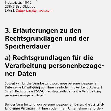
In­dus­trie­str. 10-12
23843 Bad Ol­des­loe
E-Mail:
Da­ta­pri­va­cy@​mx-​vk.​com
3. Er­läu­te­run­gen zu den
Rechts­grund­la­gen und der
Spei­cherdau­er
a) Rechts­grund­la­gen für die
Ver­ar­bei­tung per­so­nen­be­zo­ge­
ner Daten
So­weit wir für die Ver­ar­bei­tungs­vor­gän­ge per­so­nen­be­zo­ge­ner
Daten eine
Ein­wil­li­gung
von Ihnen ein­ho­len, ist Ar­ti­kel 6 Ab­satz 1
Satz 1 Buch­sta­be a DSGVO Rechts­grund­la­ge für die Ver­ar­bei­tung
per­so­nen­be­zo­ge­ner Daten.
Bei der Ver­ar­bei­tung von per­so­nen­be­zo­ge­nen Daten, die zur
Er­fül­
lung eines Ver­tra­ges
mit Ihnen oder Ihrem Un­ter­neh­men er­for­der­