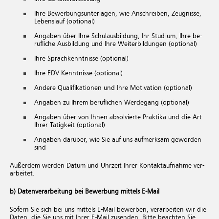
Ihre Be­wer­bungs­un­ter­la­gen, wie An­schrei­ben, Zeug­nis­se,
Le­bens­lauf (op­tio­nal)
An­ga­ben über Ihre Schul­aus­bil­dung, Ihr Stu­di­um, Ihre be­
ruf­li­che Aus­bil­dung und Ihre Wei­ter­bil­dun­gen (op­tio­nal)
Ihre Sprach­kennt­nis­se (op­tio­nal)
Ihre EDV Kennt­nis­se (op­tio­nal)
An­de­re Qua­li­fi­ka­tio­nen und Ihre Mo­ti­va­ti­on (op­tio­nal)
An­ga­ben zu Ihrem be­ruf­li­chen Wer­de­gang (op­tio­nal)
An­ga­ben über von Ihnen ab­sol­vier­te Prak­ti­ka und die Art
Ihrer Tä­tig­keit (op­tio­nal)
Angaben darüber, wie Sie auf uns aufmerksam geworden
sind
Au­ßer­dem wer­den Datum und Uhr­zeit Ihrer Kon­takt­auf­nah­me ver­
ar­bei­tet.
b) Datenverarbeitung bei Bewerbung mittels E-Mail
Sofern Sie sich bei uns mittels E-Mail bewerben, verarbeiten wir die
Daten, die Sie uns mit Ihrer E-Mail zusenden. Bitte beachten Sie