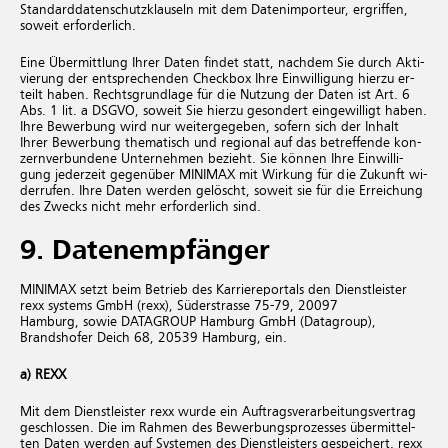
Standarddatenschutzklauseln mit dem Da­ten­im­por­teur, er­grif­fen,
so­weit er­for­der­lich.
Eine Über­mitt­lung Ihrer Daten fin­det statt, nach­dem Sie durch Ak­ti­
vie­rung der ent­spre­chen­den Check­box Ihre Ein­wil­li­gung hier­zu er­
teilt haben. Rechts­grund­la­ge für die Nut­zung der Daten ist Ar­t. 6
Ab­s. 1 lit. a DSGVO, so­weit Sie hier­zu ge­son­dert ein­ge­wil­ligt haben.
Ihre Be­wer­bung wird nur wei­ter­ge­ge­ben, so­fern sich der In­halt
Ihrer Be­wer­bung the­ma­tisch und re­gio­nal auf das be­tref­fen­de kon­
zern­ver­bun­de­ne Un­ter­neh­men be­zieht. Sie kön­nen Ihre Ein­wil­li­
gung je­der­zeit ge­gen­über MINIMAX mit Wir­kung für die Zu­kunft wi­
der­ru­fen. Ihre Daten wer­den ge­löscht, so­weit sie für die Er­rei­chung
des Zwecks nicht mehr er­for­der­lich sind.
9. Datenempfänger
MINIMAX setzt beim Betrieb des Karriereportals den Dienstleister
rexx systems GmbH (rexx), Süderstrasse 75-79, 20097
Hamburg, sowie DATAGROUP Hamburg GmbH (Datagroup),
Brandshofer Deich 68, 20539 Hamburg, ein.
a) REXX
Mit dem Dienst­leis­ter rexx wurde ein Auf­trags­ver­ar­bei­tungs­ver­trag
ge­schlos­sen. Die im Rah­men des Be­wer­bungs­pro­zes­ses über­mit­tel­
ten Daten wer­den auf Sys­te­men des Dienst­leis­ters ge­spei­chert. rexx