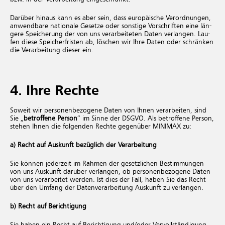
Dar­über hin­aus kann es aber sein, dass eu­ro­päi­sche Ver­ord­nun­gen,
an­wend­ba­re na­tio­na­le Ge­set­ze oder sons­ti­ge Vor­schrif­ten eine län­
ge­re Spei­che­rung der von uns ver­ar­bei­te­ten Daten ver­lan­gen. Lau­
fen diese Spei­cher­fris­ten ab, lö­schen wir Ihre Daten oder schrän­ken
die Ver­ar­bei­tung die­ser ein.
4. Ihre Rech­te
So­weit wir per­so­nen­be­zo­ge­ne Daten von Ihnen ver­ar­bei­ten, sind
Sie „
be­trof­fe­ne Per­son
“ im Sinne der DSGVO. Als be­trof­fe­ne Per­son,
ste­hen Ihnen die fol­gen­den Rech­te ge­gen­über MINIMAX zu:
a) Recht auf Aus­kunft be­züg­lich der Ver­ar­bei­tung
Sie kön­nen je­der­zeit im Rah­men der ge­setz­li­chen Be­stim­mun­gen
von uns Aus­kunft dar­über ver­lan­gen, ob per­so­nen­be­zo­ge­ne Daten
von uns ver­ar­bei­tet wer­den. Ist dies der Fall, haben Sie das Recht
über den Um­fang der Da­ten­ver­ar­bei­tung Aus­kunft zu ver­lan­gen.
b) Recht auf Be­rich­ti­gung
Sie haben ein Recht auf Be­rich­ti­gung und/oder Ver­voll­stän­di­gung