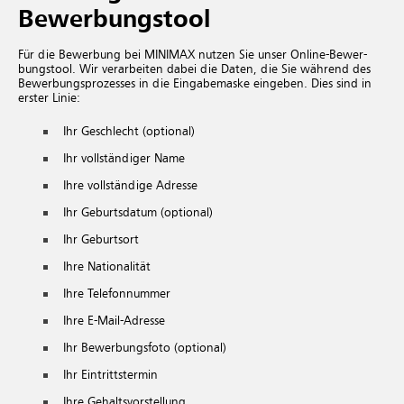
Bewerbungstool
Für die Be­wer­bung bei MINIMAX nut­zen Sie unser On­line-Be­wer­
bungs­tool. Wir ver­ar­bei­ten dabei die Daten, die Sie wäh­rend des
Be­wer­bungs­pro­zes­ses in die Ein­ga­be­mas­ke ein­ge­ben. Dies sind in
ers­ter Linie:
Ihr Ge­schlecht (op­tio­nal)
Ihr voll­stän­di­ger Name
Ihre voll­stän­di­ge Adres­se
Ihr Ge­burts­da­tum (op­tio­nal)
Ihr Ge­burts­ort
Ihre Na­tio­na­li­tät
Ihre Te­le­fon­num­mer
Ihre E-Mail-Adres­se
Ihr Be­wer­bungs­fo­to (op­tio­nal)
Ihr Ein­tritts­ter­min
Ihre Ge­halts­vor­stel­lung