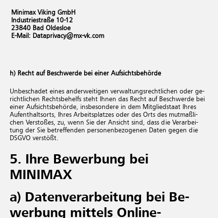
Minimax Viking GmbH
In­dus­trie­stra­ße 10-12
23840 Bad Ol­des­loe
E-Mail: Da­ta­pri­va­cy@​mx-​vk.​com
h) Recht auf Be­schwer­de bei einer Auf­sichts­be­hör­de
Un­be­scha­det eines an­der­wei­ti­gen ver­wal­tungs­recht­li­chen oder ge­
richt­li­chen Rechts­be­helfs steht Ihnen das Recht auf Be­schwer­de bei
einer Auf­sichts­be­hör­de, ins­be­son­de­re in dem Mit­glied­staat Ihres
Auf­ent­halts­orts, Ihres Ar­beits­plat­zes oder des Orts des mut­ma­ß­li­
chen Ver­sto­ßes, zu, wenn Sie der An­sicht sind, dass die Ver­ar­bei­
tung der Sie be­tref­fen­den per­so­nen­be­zo­ge­nen Daten gegen die
DSGVO ver­stö­ßt.
5. Ihre Be­wer­bung bei
MINIMAX
a) Datenverarbeitung bei Be­
wer­bung mittels Online-