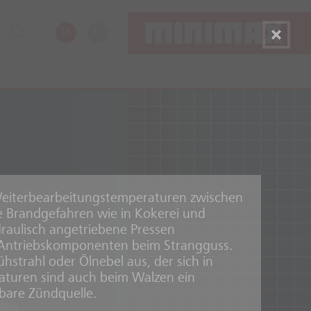
DE
EN
Weiterbearbeitungstemperaturen zwischen
e Brandgefahren wie in Kokerei und
aulisch angetriebene Pressen
e Antriebskomponenten beim Strangguss.
ühstrahl oder Ölnebel aus, der sich in
aturen sind auch beim Walzen ein
bare Zündquelle.