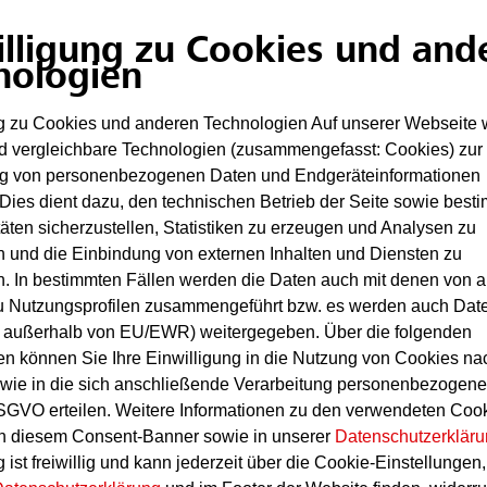
Risiken
illigung zu Cookies und and
nologien
ng zu Cookies und anderen Technologien Auf unserer Webseite
Hydraulikleitungen entlang der Walzstraße
d vergleichbare Technologien (zusammengefasst: Cookies) zur
ng von personenbezogenen Daten und Endgeräteinformationen
Hohe Werkstofftemperaturen
Dies dient dazu, den technischen Betrieb der Seite sowie best
täten sicherzustellen, Statistiken zu erzeugen und Analysen zu
ohlendioxid-Löschan
 und die Einbindung von externen Inhalten und Diensten zu
Brandschutz
. In bestimmten Fällen werden die Daten auch mit denen von 
u Nutzungsprofilen zusammengeführt bzw. es werden auch Dat
pfen, ist die Stärke von Kohlendioxid-Feuerlöschanla
ch außerhalb von EU/EWR) weitergegeben. Über die folgenden
Die automatische Branddetektion ist wegen betr
g des Sauerstoffs vom Brandherd – das Feuer erstickt
en können Sie Ihre Einwilligung in die Nutzung von Cookies n
oder Funkenflug an den Walzanlagen problematisch
s bewirkt Energieentzug vom Brandherd und unterst
ie in die sich anschließende Verarbeitung personenbezogene
Branddetektion auf einer personal intensiven Vi
SGVO erteilen. Weitere Informationen zu den verwendeten Coo
Löschanlage manuell ausgelöst. Die Walzgerüste
grund der besonderen Löschmitteleigenschaften eine
in diesem Consent-Banner sowie in unserer
Datenschutzerklär
im Raum freistehende Einrichtungen schützen. Dabei bi
 ist freiwillig und kann jederzeit über die Cookie-Einstellungen,
 Spezielle Einrichtungsschutzdüsen bringen das Lösch