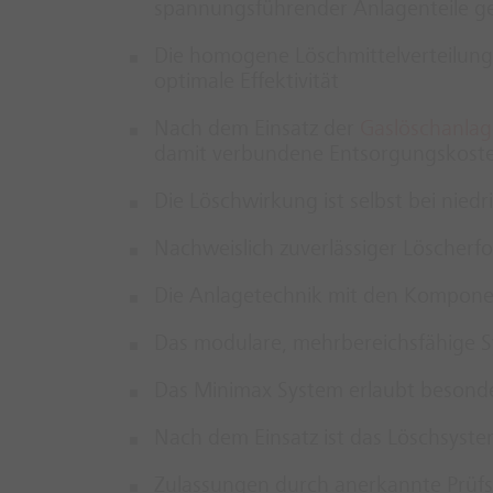
spannungsführender Anlagenteile g
Die homogene Löschmittelverteilung
optimale Effektivität
Nach dem Einsatz der
Gaslöschanlag
damit verbundene Entsorgungskoste
Die Löschwirkung ist selbst bei nie
Nachweislich zuverlässiger Löscherf
Die Anlagetechnik mit den Komponen
Das modulare, mehrbereichsfähige 
Das Minimax System erlaubt besonde
Nach dem Einsatz ist das Löschsyste
Zulassungen durch anerkannte Prüfst