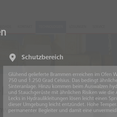
LOADS
KONTAKT
TECHNOLOGIEN
LÖSUNGEN
SERVICE
en
Schutzbereich
Glühend gelieferte Brammen erreichen im Ofen 
750 und 1.250 Grad Celsius. Das bedingt ähnlich
Sinteranlage. Hinzu kommen beim Auswalzen hydr
-Löschanlagen
und Stauchgerüste mit ähnlichen Risiken wie di
Lecks in Hydraulikleitungen lösen leicht einen Spr
dieser Umgebung leicht entzündet. Hohe Temper
Anwendungen
permanenter Begleiter und damit eine unvermeid