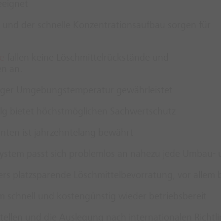
eeignet
 und der schnelle Konzentrationsaufbau sorgen für
e
fallen keine Löschmittelrückstände und
n an.
driger Umgebungstemperatur gewährleistet
olg bietet höchstmöglichen Sachwertschutz
ten ist jahrzehntelang bewährt
System passt sich problemlos an nahezu jede Umbau
rs platzsparende Löschmittelbevorratung, vor allem 
m schnell und kostengünstig wieder betriebsbereit
ellen und die Auslegung nach internationalen Richtli