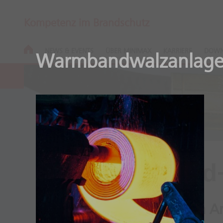
Kompetenz im Brandschutz
NEWS & EVENTS
ÜBER MINIMAX
KARRIERE
DOWN
Warmbandwalzanlag
Kohlendioxid
Hochwirksam in vielen 