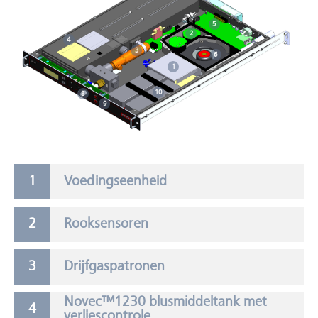
5
2
4
3
6
1
10
8
9
Voedingseenheid
Rooksensoren
Drijfgaspatronen
Novec™1230 blusmiddeltank met
verliescontrole