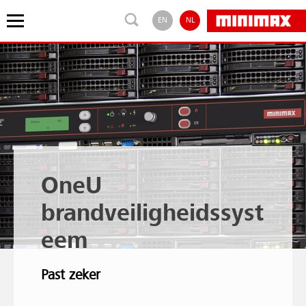
EN
NL
OneU
brandveiligheidssyst
eem
Past zeker