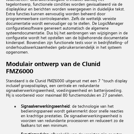
tegelontwerp, functionele condities worden gevisualiseerd via de
displaykleur en berichten worden weergegeven in duidelijke tekst.
Extra functies kunnen eenvoudig worden beheerd door
programmeerbare controlepanelen. Zelfs de wettelijk vereiste
documentatie wordt eenvoudiger op te stellen. De LogicManager
configuratiesoftware genereert automatisch de algemene
systeemdocumentatie. Dus bij het aanbrengen van wijzigingen in de
configuratie wordt het opstellen van de bijbehorende documentatie
kinderspel. Bovendien zijn functionele tests voor in bedrijfstelling- of
onderhoudswerkzaamheden gebruikersvriendelijk in het systeem
opgenomen.
Modulair ontwerp van de Clunid
FMZ6000
Standaard is de Clunid FMZ6000 uitgerust met een 7 "touch display
inclusief groepsdisplays, een centrale en redundante
signaalverwerkingseenheid, voedingseenheid en batterijvoeding.
Hij is voorbereid voor maximaal 80 functiemodules en 27 panelen.
Signaalverwerkingseenheid
: de technologie van het
bedieningspaneel wordt gekenmerkt door snelle reacties
en krachtige prestaties. De signaalverwerkingseenheid is
voorzien van redundante processoren en reduceert zo de
faalkans tot een minimum.