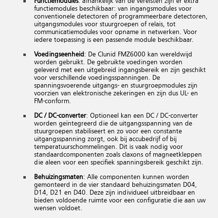
Functiemodules
: afhankelijk van de vereisten zijn er extra
functiemodules beschikbaar: van ingangsmodules voor
conventionele detectoren of programmeerbare detectoren,
uitgangsmodules voor stuurgroepen of relais, tot
communicatiemodules voor opname in netwerken. Voor
iedere toepassing is een passende module beschikbaar.
Voedingseenheid
: De Clunid FMZ6000 kan wereldwijd
worden gebruikt. De gebruikte voedingen worden
geleverd met een uitgebreid ingangsbereik en zijn geschikt
voor verschillende voedingsspanningen. De
spanningsvoerende uitgangs- en stuurgroepmodules zijn
voorzien van elektronische zekeringen en zijn dus UL- en
FM-conform.
DC / DC-converter
: Optioneel kan een DC / DC-converter
worden geïntegreerd die de uitgangsspanning van de
stuurgroepen stabiliseert en zo voor een constante
uitgangsspanning zorgt, ook bij accubedrijf of bij
temperatuurschommelingen. Dit is vaak nodig voor
standaardcomponenten zoals claxons of magneetkleppen
die aleen voor een specifiek spanningsbereik geschikt zijn.
Behuizingsmaten
: Alle componenten kunnen worden
gemonteerd in de vier standaard behuizingsmaten D04,
D14, D21 en D40. Deze zijn individueel uitbreidbaar en
bieden voldoende ruimte voor een configuratie die aan uw
wensen voldoet.