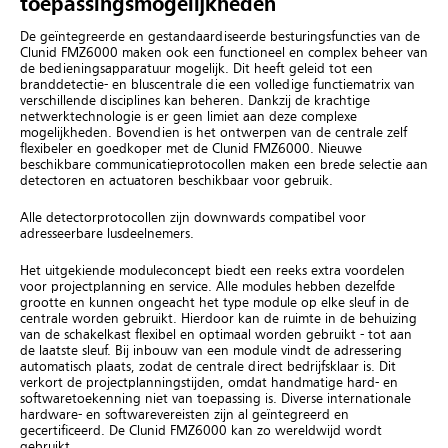
toepassingsmogelijkheden
De geïntegreerde en gestandaardiseerde besturingsfuncties van de
Clunid FMZ6000 maken ook een functioneel en complex beheer van
de bedieningsapparatuur mogelijk. Dit heeft geleid tot een
branddetectie- en bluscentrale die een volledige functiematrix van
verschillende disciplines kan beheren. Dankzij de krachtige
netwerktechnologie is er geen limiet aan deze complexe
mogelijkheden. Bovendien is het ontwerpen van de centrale zelf
flexibeler en goedkoper met de Clunid FMZ6000. Nieuwe
beschikbare communicatieprotocollen maken een brede selectie aan
detectoren en actuatoren beschikbaar voor gebruik.
Alle detectorprotocollen zijn downwards compatibel voor
adresseerbare lusdeelnemers.
Het uitgekiende moduleconcept biedt een reeks extra voordelen
voor projectplanning en service. Alle modules hebben dezelfde
grootte en kunnen ongeacht het type module op elke sleuf in de
centrale worden gebruikt. Hierdoor kan de ruimte in de behuizing
van de schakelkast flexibel en optimaal worden gebruikt - tot aan
de laatste sleuf. Bij inbouw van een module vindt de adressering
automatisch plaats, zodat de centrale direct bedrijfsklaar is. Dit
verkort de projectplanningstijden, omdat handmatige hard- en
softwaretoekenning niet van toepassing is. Diverse internationale
hardware- en softwarevereisten zijn al geïntegreerd en
gecertificeerd. De Clunid FMZ6000 kan zo wereldwijd wordt
gebruikt.