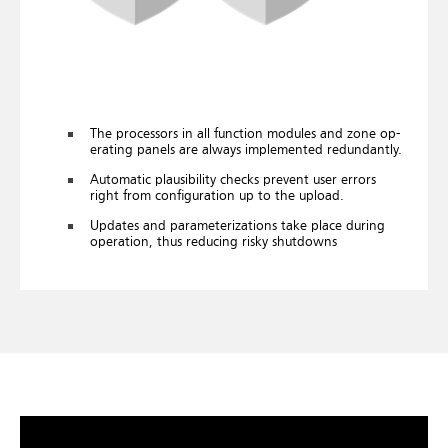
The pro­cessors in all func­tion mod­ules and zone op­
er­at­ing pan­els are al­ways im­ple­men­ted re­dund­antly.
Auto­matic plaus­ib­il­ity checks pre­vent user er­rors
right from con­fig­ur­a­tion up to the up­load.
Up­dates and para­met­er­iz­a­tions take place dur­ing
op­er­a­tion, thus re­du­cing risky shut­downs