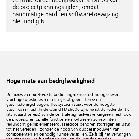
centrale direct bedrijfsklaar is. Dit verkort
de projectplanningstijden, omdat
handmatige hard- en softwaretoewijzing
niet nodig is.
Hoge mate van bedrijfsveiligheid
De nieuwe en up-to-date bedieningspaneeltechnologie levert
krachtige prestaties met een groot gebeurtenis- en
geschiedenisgeheugen. Het systeem staat voor de hoogste
beschikbaarheid. In de Clunid FMZ6000 zijn, naast de redundantie
(standaard vereist) van de centrale signaalverwerkingseenheid, ook
de processoren op alle functionele modules en zoneprinten
redundant geïmplementeerd. Hierdoor behoren storingen en uitval
tot het verleden - zonder de nood van dubbel inbouwen van
componenten en onnodig ruimte verspillen. Zelfs bij het vervangen