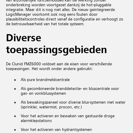
van afzonderlijke functiemodules kan de werking zonder
onderbreking worden voortgezet dankzij de hot-pluggable
integratie. Maar dit is nog niet alles. De nieuw geïntegreerde
LogicManager voorkomt ook nog eens fouten door
plausibiliteitscontroles direct vanaf de configuratie en verhoogt zo
de betrouwbaarheid van het totale systeem.
Diverse
toepassingsgebieden
De Clunid FMZ6000 voldoet aan de eisen voor verschillende
toepassingen. Het wordt onder andere gebruikt:
Als pure brandmeldcentrale
Als gecombineerde branddetectie- en bluscentrale voor
gas- en vonkblussystemen
Als bewakingspaneel voor diverse blus-systemen met water
(sprinkler, watermist, procon, etc.)
Voor het activeren en bewaken van gestuurde droge
alarmklepstations
Voor het activeren van hydrantsystemen