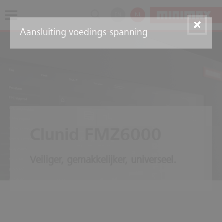
EN
NL
Aansluiting voedings-spanning
Clunid FMZ6000
Veiliger, gemakkelijker, universeel.