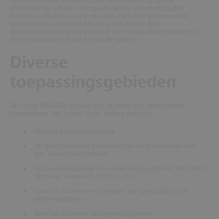
van afzonderlijke functiemodules kan de werking zonder
onderbreking worden voortgezet dankzij de hot-pluggable
integratie. Maar dit is nog niet alles. De nieuw geïntegreerde
LogicManager voorkomt ook nog eens fouten door
plausibiliteitscontroles direct vanaf de configuratie en verhoogt zo
de betrouwbaarheid van het totale systeem.
Diverse
toepassingsgebieden
De Clunid FMZ6000 voldoet aan de eisen voor verschillende
toepassingen. Het wordt onder andere gebruikt:
Als pure brandmeldcentrale
Als gecombineerde branddetectie- en bluscentrale voor
gas- en vonkblussystemen
Als bewakingspaneel voor diverse blus-systemen met water
(sprinkler, watermist, procon, etc.)
Voor het activeren en bewaken van gestuurde droge
alarmklepstations
Voor het activeren van hydrantsystemen