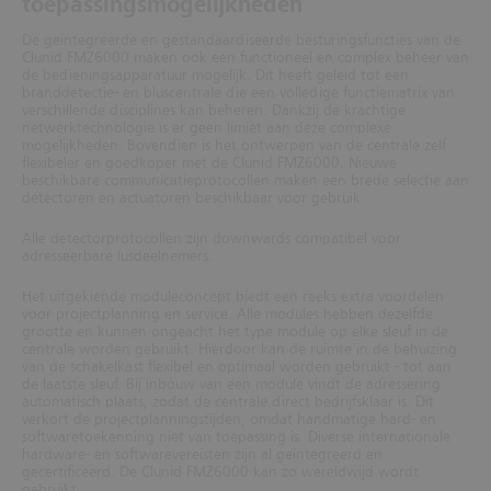
toepassingsmogelijkheden
De geïntegreerde en gestandaardiseerde besturingsfuncties van de
Clunid FMZ6000 maken ook een functioneel en complex beheer van
de bedieningsapparatuur mogelijk. Dit heeft geleid tot een
branddetectie- en bluscentrale die een volledige functiematrix van
verschillende disciplines kan beheren. Dankzij de krachtige
netwerktechnologie is er geen limiet aan deze complexe
mogelijkheden. Bovendien is het ontwerpen van de centrale zelf
flexibeler en goedkoper met de Clunid FMZ6000. Nieuwe
beschikbare communicatieprotocollen maken een brede selectie aan
detectoren en actuatoren beschikbaar voor gebruik.
Alle detectorprotocollen zijn downwards compatibel voor
adresseerbare lusdeelnemers.
Het uitgekiende moduleconcept biedt een reeks extra voordelen
voor projectplanning en service. Alle modules hebben dezelfde
grootte en kunnen ongeacht het type module op elke sleuf in de
centrale worden gebruikt. Hierdoor kan de ruimte in de behuizing
van de schakelkast flexibel en optimaal worden gebruikt - tot aan
de laatste sleuf. Bij inbouw van een module vindt de adressering
automatisch plaats, zodat de centrale direct bedrijfsklaar is. Dit
verkort de projectplanningstijden, omdat handmatige hard- en
softwaretoekenning niet van toepassing is. Diverse internationale
hardware- en softwarevereisten zijn al geïntegreerd en
gecertificeerd. De Clunid FMZ6000 kan zo wereldwijd wordt
gebruikt.