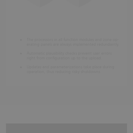
The pro­cessors in all func­tion mod­ules and zone op­
er­at­ing pan­els are al­ways im­ple­men­ted re­dund­antly.
Auto­matic plaus­ib­il­ity checks pre­vent user er­rors
right from con­fig­ur­a­tion up to the up­load.
Up­dates and para­met­er­iz­a­tions take place dur­ing
op­er­a­tion, thus re­du­cing risky shut­downs