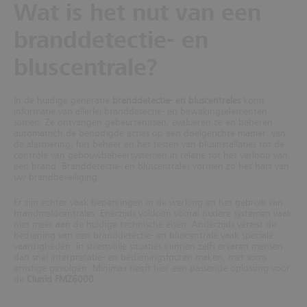
Wat is het nut van een
branddetectie- en
bluscentrale?
In de huidige generatie
branddetectie- en bluscentrales
komt
informatie van allerlei branddetectie- en bewakingselementen
samen. Ze ontvangen gebeurtenissen, evalueren ze en beheren
automatisch de benodigde acties op een doelgerichte manier: van
de alarmering, het beheer en het testen van blusinstallaties tot de
controle van gebouwbeheersystemen in relatie tot het verloop van
een brand. Branddetectie- en bluscentrales vormen zo het hart van
uw brandbeveiliging.
Er zijn echter vaak beperkingen in de werking en het gebruik van
brandmeldcentrales. Enerzijds voldoen vooral oudere systemen vaak
niet meer aan de huidige technische eisen. Anderzijds vereist de
bediening van een branddetectie- en bluscentrale vaak speciale
vaardigheden. In stressvolle situaties kunnen zelfs ervaren mensen
dan snel interpretatie- en bedieningsfouten maken, met soms
ernstige gevolgen. Minimax heeft hier een passende oplossing voor:
de
Clunid FMZ6000
.