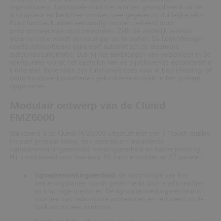
tegelontwerp, functionele condities worden gevisualiseerd via de
displaykleur en berichten worden weergegeven in duidelijke tekst.
Extra functies kunnen eenvoudig worden beheerd door
programmeerbare controlepanelen. Zelfs de wettelijk vereiste
documentatie wordt eenvoudiger op te stellen. De LogicManager
configuratiesoftware genereert automatisch de algemene
systeemdocumentatie. Dus bij het aanbrengen van wijzigingen in de
configuratie wordt het opstellen van de bijbehorende documentatie
kinderspel. Bovendien zijn functionele tests voor in bedrijfstelling- of
onderhoudswerkzaamheden gebruikersvriendelijk in het systeem
opgenomen.
Modulair ontwerp van de Clunid
FMZ6000
Standaard is de Clunid FMZ6000 uitgerust met een 7 "touch display
inclusief groepsdisplays, een centrale en redundante
signaalverwerkingseenheid, voedingseenheid en batterijvoeding.
Hij is voorbereid voor maximaal 80 functiemodules en 27 panelen.
Signaalverwerkingseenheid
: de technologie van het
bedieningspaneel wordt gekenmerkt door snelle reacties
en krachtige prestaties. De signaalverwerkingseenheid is
voorzien van redundante processoren en reduceert zo de
faalkans tot een minimum.