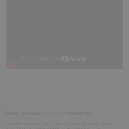
Eenvoudige bediening van de brandmeldcentrale
Gebruikers waarderen de bediening via het full-colour 7-inch
touchscreen. Gebruikersnavigatie is intuïtief dankzij het