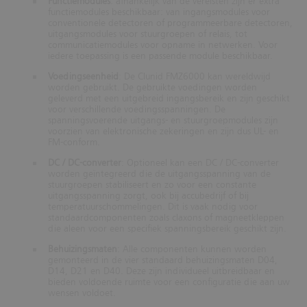
Functiemodules
: afhankelijk van de vereisten zijn er extra
functiemodules beschikbaar: van ingangsmodules voor
conventionele detectoren of programmeerbare detectoren,
uitgangsmodules voor stuurgroepen of relais, tot
communicatiemodules voor opname in netwerken. Voor
iedere toepassing is een passende module beschikbaar.
Voedingseenheid
: De Clunid FMZ6000 kan wereldwijd
worden gebruikt. De gebruikte voedingen worden
geleverd met een uitgebreid ingangsbereik en zijn geschikt
voor verschillende voedingsspanningen. De
spanningsvoerende uitgangs- en stuurgroepmodules zijn
voorzien van elektronische zekeringen en zijn dus UL- en
FM-conform.
DC / DC-converter
: Optioneel kan een DC / DC-converter
worden geïntegreerd die de uitgangsspanning van de
stuurgroepen stabiliseert en zo voor een constante
uitgangsspanning zorgt, ook bij accubedrijf of bij
temperatuurschommelingen. Dit is vaak nodig voor
standaardcomponenten zoals claxons of magneetkleppen
die aleen voor een specifiek spanningsbereik geschikt zijn.
Behuizingsmaten
: Alle componenten kunnen worden
gemonteerd in de vier standaard behuizingsmaten D04,
D14, D21 en D40. Deze zijn individueel uitbreidbaar en
bieden voldoende ruimte voor een configuratie die aan uw
wensen voldoet.