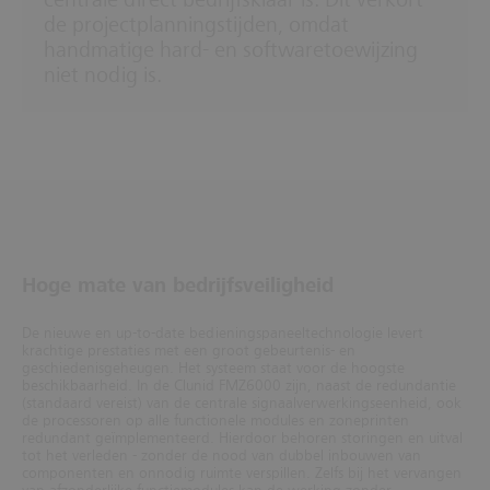
centrale direct bedrijfsklaar is. Dit verkort
de projectplanningstijden, omdat
handmatige hard- en softwaretoewijzing
niet nodig is.
Hoge mate van bedrijfsveiligheid
De nieuwe en up-to-date bedieningspaneeltechnologie levert
krachtige prestaties met een groot gebeurtenis- en
geschiedenisgeheugen. Het systeem staat voor de hoogste
beschikbaarheid. In de Clunid FMZ6000 zijn, naast de redundantie
(standaard vereist) van de centrale signaalverwerkingseenheid, ook
de processoren op alle functionele modules en zoneprinten
redundant geïmplementeerd. Hierdoor behoren storingen en uitval
tot het verleden - zonder de nood van dubbel inbouwen van
componenten en onnodig ruimte verspillen. Zelfs bij het vervangen