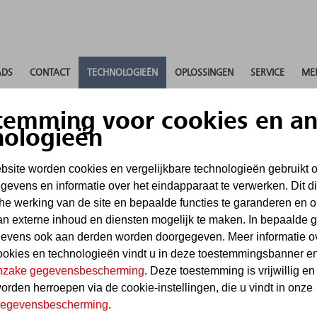
DS
CONTACT
TECHNOLOGIEËN
OPLOSSINGEN
SERVICE
ME
temming voor cookies en a
nologieën
site worden cookies en vergelijkbare technologieën gebruikt 
evens en informatie over het eindapparaat te verwerken. Dit d
he werking van de site en bepaalde functies te garanderen en 
tallaties
van externe inhoud en diensten mogelijk te maken. In bepaalde 
evens ook aan derden worden doorgegeven. Meer informatie o
ookies en technologieën vindt u in deze toestemmingsbanner en
 inzake gegevensbescherming
. Deze toestemming is vrijwillig en
worden herroepen via de cookie-instellingen, die u vindt in onze
 gegevensbescherming
.