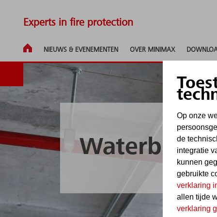
Experts in fire protection
NIEUWS & EVE­NE­MEN­TEN
OVER MINIMAX
DOWNLOA
Toes
tech
Op onze web
persoonsgeg
de technisc
Waterblusins
integratie 
kunnen geg
gebruikte c
verklaring
allen tijde 
verklaring