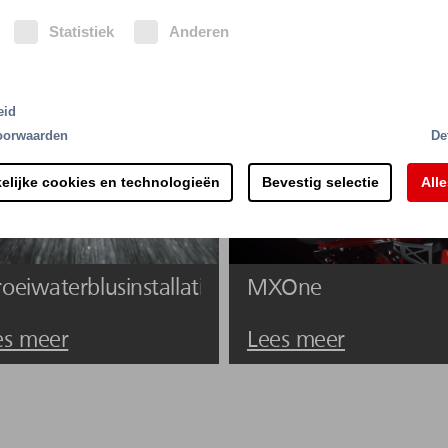
Statistiek
Anderen
usmiddelen, en is meestal in voldoende mate en betaal
sende werking berust op het warmtebindende vermogen
eid
oorwaarden
De
elijke cookies en technologieën
Bevestig selectie
All
oeiwaterblusinstallaties
MXOne
es meer
Lees meer