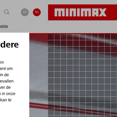
EN
NL
NSEN
ndere
om
ient om
om de
gevallen
ver de
 in onze
 kan te