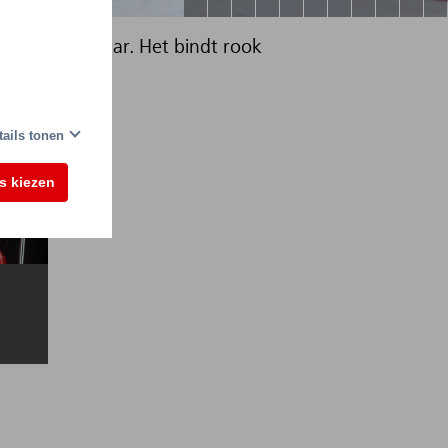
baar beschikbaar. Het bindt rook
.
tails tonen
es kiezen