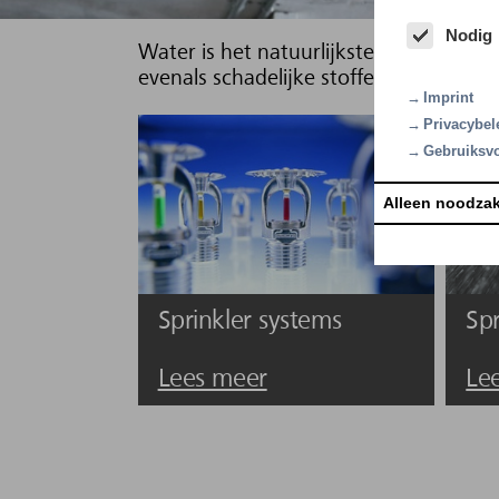
Nodig
Water is het natuurlijkste van alle bl
evenals schadelijke stoffen. De blus
Imprint
Privacybel
Gebruiksv
Alleen noodzak
Sprinkler systems
Spr
Lees meer
Le