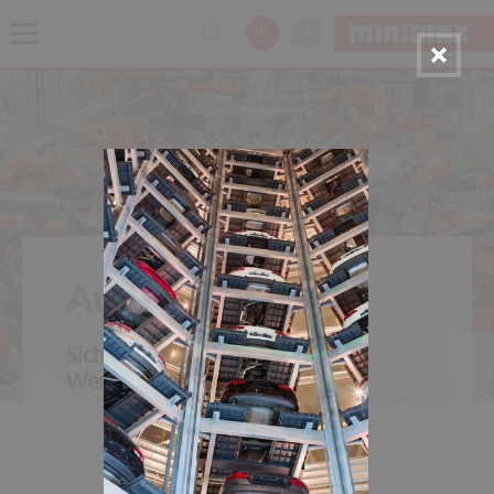
DE
EN
Automobilwerke
Sicherheit in der gesamten
Wertschöpfungskette