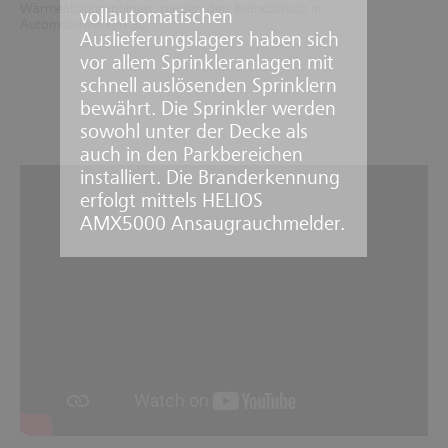
Wärmeabzugsanlagen, runden den Brandschutz in
vollautomatischen
Automobilwerken ab.
Auslieferungslagers haben sich
vor allem Sprinkleranlagen mit
schnell auslösenden Sprinklern
bewährt. Die Sprinkler werden
sowohl unter der Decke als
auch in den Parkbereichen
installiert. Die Branderkennung
erfolgt mittels HELIOS
AMX5000 Ansaugrauchmelder.