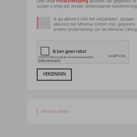
Lees onze
Privacyverklaring
alvorens uw gegevens te 
wijzen u erop dat zonder onderstaande toestemming o
Ik ga akkoord met het verzamelen, opslaan,
akkoord dat Minimax GmbH mijn gegevens 
andere onderneming van de Minimax Viking G
VERZENDEN
|
Vereiste velden