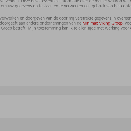
verzenden. Deze bevat essentiële informatie over de manier waarop wij
m uw gegevens op te slaan en te verwerken een gebruik van het contactf
 verwerken en doorgeven van de door mij verstrekte gegevens in overee
doorgeeft aan andere ondernemingen van de
Minimax Viking Groep
, vo
roep betreft. Mijn toestemming kan ik te allen tijde met werking voor