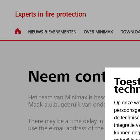
Experts in fire protection
NIEUWS & EVE­NE­MEN­TEN
OVER MINIMAX
DOWNLOA
Neem contact 
Toes
tech
Het team van Minimax is beschikbaar om op
Op onze web
Maak a.u.b. gebruik van onderstaand con
persoonsgeg
de technisc
There may be a time delay in processing enq
integratie 
use the e-mail address of the site operator
kunnen geg