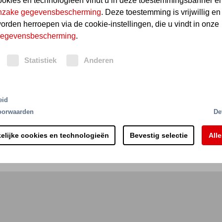
ookies en technologieën vindt u in deze toestemmingsbanner en
 inzake gegevensbescherming
. Deze toestemming is vrijwillig en
worden herroepen via de cookie-instellingen, die u vindt in onze
Brand­meld­tech­niek en blus­in­stal­la­tie­stu­ring
 gegevensbescherming
.
Statistiek
Anderen
eid
oorwaarden
De
elijke cookies en technologieën
Bevestig selectie
All
Netherlands