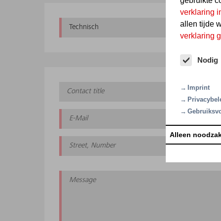
gebruikte c
verklaring
allen tijde 
Technisch
verklaring
Nodig
Imprint
Privacybel
Gebruiksv
Alleen noodzak