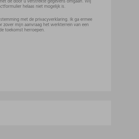
 met de door u verstrekte gegevens omgaan. Wij
ormulier helaas niet mogelijk is.
nstemming met de privacyverklaring. Ik ga ermee
or zover mijn aanvraag het werkterrein van een
 de toekomst herroepen.