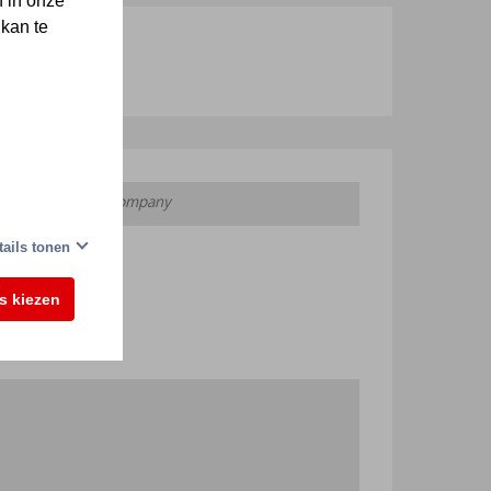
 in onze
 kan te
tails tonen
es kiezen