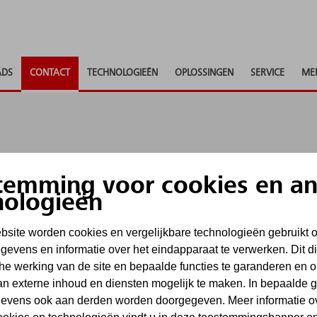
DS
CONTACT
TECHNOLOGIEËN
OPLOSSINGEN
SERVICE
ME
met ons op
temming voor cookies en a
nologieën
 alle vragen te beantwoorden, te adviseren of om aa
site worden cookies en vergelijkbare technologieën gebruikt 
tactformulier. Wij komen dan zo spoedig met het an
evens en informatie over het eindapparaat te verwerken. Dit d
he werking van de site en bepaalde functies te garanderen en 
uiries via contact forms. For requests subject to dead
van externe inhoud en diensten mogelijk te maken. In bepaalde 
. E-mails received there will be processed in accordan
evens ook aan derden worden doorgegeven. Meer informatie o