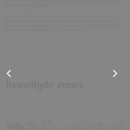
door het Inveron gevarenmanagementsysteem op beeldschermen
visueel worden afgebeeld.
Brandveiligheid voor gebouwen, evenals technologieën van
Minimax Mobile Services, zoals brandblussers, brandslanghaspels
met wandbevestiging en rook en warmte onttrekkende systemen,
ronden de brandveiligheid in staalfabrieken af.
Beveiligde zones
6
7
1
8