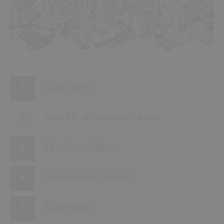
9
3
10
5
2
11
4
Coke ovens
Verblijfs- en kantoorruimtes
Sinterinstallaties
Hydraulische ruimtes
Kabelgoten