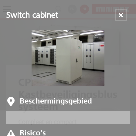
EN
NL
Switch cabinet
CPS 1230
Kastbeveiligingsblus
Beschermingsgebied
systeem
Compleet en compact
Risico's