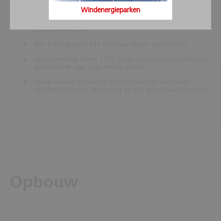
wordt verhinderd
Windenergieparken
Geen langere uitvaltijden in energievoorzienings- en
productiebedrijven
Een enkel systeem kan tot twee kasten beschermen
Het blusmiddel Novec 1230 is niet corrosief noch elektrisch
geleidend en laat geen resten achter
Zowel nieuwe installaties als ombouw van bestaande
installaties kunnen eenvoudig en snel gerealiseerd worden
Opbouw