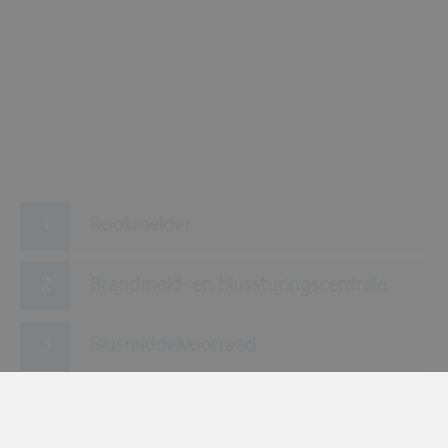
Rookmelder
Brandmeld- en blussturingscentrale
Blusmiddelvoorraad
Blusleiding