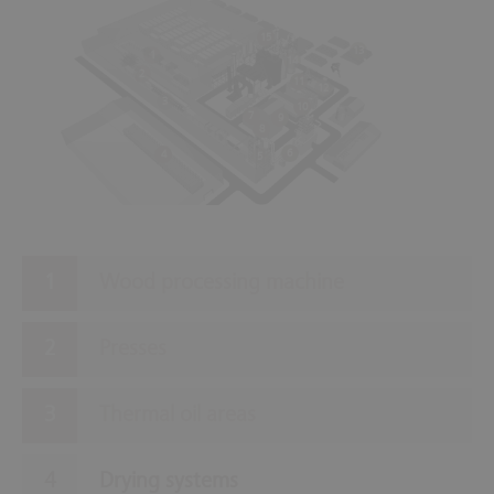
15
13
1
14
2
11
12
3
10
7
9
8
6
4
5
Wood processing machine
Presses
Thermal oil areas
Drying systems