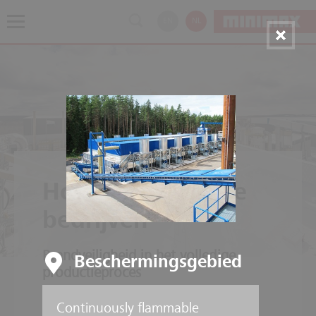
EN
NL
Houtverwerkende
bedrijven
Brandveiligheid in het volledige
Beschermingsgebied
productieproces
Continuously flammable